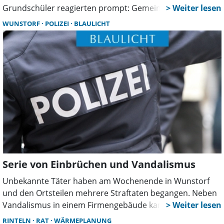
Grundschüler reagierten prompt: Gemeinsam mit
Lehrern und Hausmeister reinigten sie die Haltestelle
WUNSTORF
POLIZEI
BLAULICHT
selbst und setzten damit ein Zeichen gegen Vandalismus.
Serie von Einbrüchen und Vandalismus
Unbekannte Täter haben am Wochenende in Wunstorf
und den Ortsteilen mehrere Straftaten begangen. Neben
Vandalismus in einem Firmengebäude kam es zu
Einbrüchen, Einbruchsversuchen und verdächtigen
RINTELN
RAT
WÄRMEPLANUNG