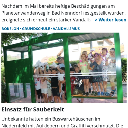
Nachdem im Mai bereits heftige Beschädigungen am
Planetenwanderweg in Bad Nenndorf festgestellt wurden,
ereignete sich erneut ein starker Vandalismus an diesem
durch Schüler des Gymnasiums Bad Nenndorf
BOKELOH
GRUNDSCHULE
VANDALISMUS
entworfenen und gestalteten Planetenweg, der zur
Landesgartenschau in Bad Nenndorf eröffnet wurde.
Einsatz für Sauberkeit
Unbekannte hatten ein Buswartehäuschen im
Niedernfeld mit Aufklebern und Graffiti verschmutzt. Die