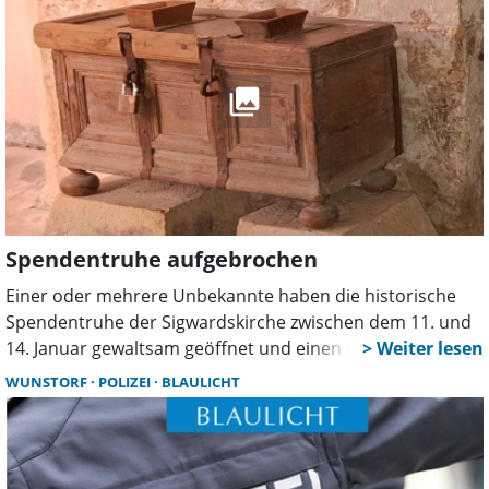
Spendentruhe aufgebrochen
Einer oder mehrere Unbekannte haben die historische
Spendentruhe der Sigwardskirche zwischen dem 11. und
14. Januar gewaltsam geöffnet und einen erheblichen
Schaden in dreistelliger Höhe angerichtet. Gestohlen
WUNSTORF
POLIZEI
BLAULICHT
wurde nichts. Die Polizei bittet Zeugen um Hinweise.