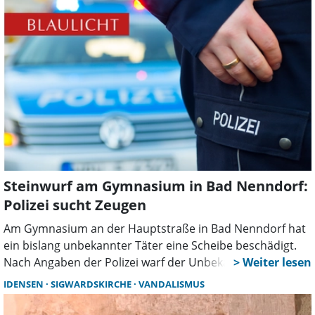
Steinwurf am Gymnasium in Bad Nenndorf:
Polizei sucht Zeugen
Am Gymnasium an der Hauptstraße in Bad Nenndorf hat
ein bislang unbekannter Täter eine Scheibe beschädigt.
Nach Angaben der Polizei warf der Unbekannte einen
Stein gegen ein Fenster des Schulgebäudes. Dabei ging
IDENSEN
SIGWARDSKIRCHE
VANDALISMUS
die äußere von zwei Scheiben zu Bruch.