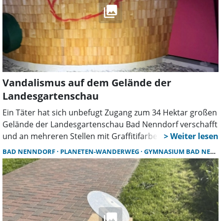
Vandalismus auf dem Gelände der
Landesgartenschau
Ein Täter hat sich unbefugt Zugang zum 34 Hektar großen
Gelände der Landesgartenschau Bad Nenndorf verschafft
und an mehreren Stellen mit Graffitifarbe
Beschädigungen herbeigeführt. Der Sicherheitsdienst
BAD NENNDORF
PLANETEN-WANDERWEG
GYMNASIUM BAD NENNDORF
konnte die Person auf dem Gelände stellen und der
Polizei übergeben.