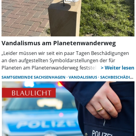
Vandalismus am Planetenwanderweg
„Leider müssen wir seit ein paar Tagen Beschädigungen
an den aufgestellten Symboldarstellungen der für
Planeten am Planetenwanderweg feststellen“, teilt Ole
Gleiche, Pädagoge am Gymnasium Bad Nenndorf und der
SAMTGEMEINDE SACHSENHAGEN
VANDALISMUS
SACHBESCHÄDIGUNG
Initiator der neuen Einrichtung, dieser Zeitung mit.
Gleichzeitig bittet er um Unterstützung, um weitere
Schäden verhindern zu können.