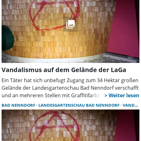
Vandalismus auf dem Gelände der LaGa
Ein Täter hat sich unbefugt Zugang zum 34 Hektar großen
Gelände der Landesgartenschau Bad Nenndorf verschafft
und an mehreren Stellen mit Graffitifarbe
Beschädigungen herbeigeführt. Der Sicherheitsdienst
BAD NENNDORF
LANDESGARTENSCHAU BAD NENNDORF
VANDALISMUS
konnte die Person auf dem Gelände stellen und der
Polizei übergeben.