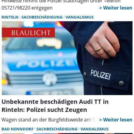
Hinweise nimmt die Polizei Stadthagen unter Telefon
05721/98220 entgegen
RINTELN
SACHBESCHÄDIGUNG
VANDALISMUS
Unbekannte beschädigen Audi TT in
Rinteln: Polizei sucht Zeugen
Wagen stand an der Burgfeldsweide am Sportplatz
BAD NENNDORF
SACHBESCHÄDIGUNG
VANDALISMUS