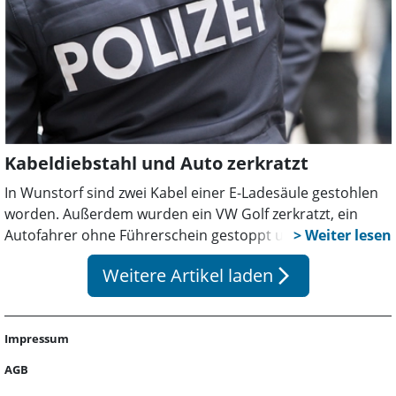
Kabeldiebstahl und Auto zerkratzt
In Wunstorf sind zwei Kabel einer E-Ladesäule gestohlen
worden. Außerdem wurden ein VW Golf zerkratzt, ein
Autofahrer ohne Führerschein gestoppt und ein
Radfahrer bei einem Sturz verletzt. Die Polizei bittet in
Weitere Artikel laden
arrow_forward_ios
allen Fällen um Hinweise.
Impressum
AGB