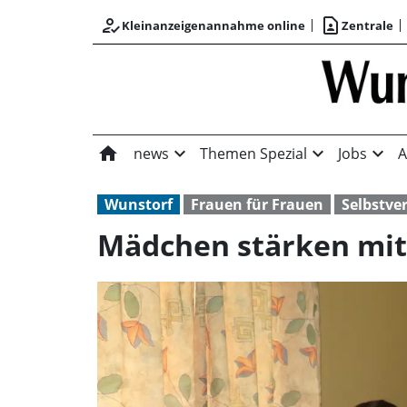
how_to_reg
contact_page
Kleinanzeigenannahme online
Zentrale
home
expand_more
expand_more
expand_more
news
Themen Spezial
Jobs
A
Wunstorf
Frauen für Frauen
Selbstve
Mädchen stärken mi