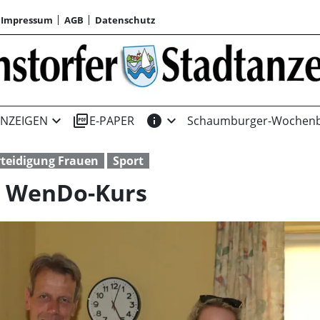
Impressum
AGB
Datenschutz
expand_more
picture_as_pdf
info
expand_more
NZEIGEN
E-PAPER
Schaumburger-Wochenb
rteidigung Frauen
Sport
t WenDo-Kurs