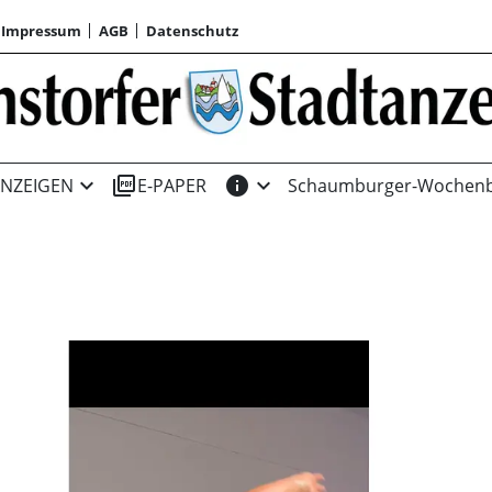
Impressum
AGB
Datenschutz
expand_more
picture_as_pdf
info
expand_more
NZEIGEN
E-PAPER
Schaumburger-Wochenb