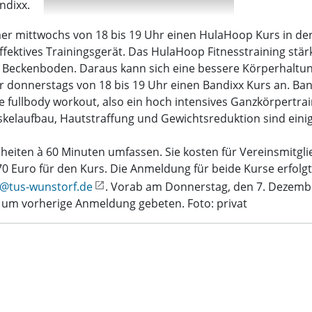
ndixx.
er mittwochs von 18 bis 19 Uhr einen HulaHoop Kurs in der 
fektives Trainingsgerät. Das HulaHoop Fitnesstraining stärkt
Beckenboden. Daraus kann sich eine bessere Körperhaltun
 donnerstags von 18 bis 19 Uhr einen Bandixx Kurs an. Band
e fullbody workout, also ein hoch intensives Ganzkörpertr
laufbau, Hautstraffung und Gewichtsreduktion sind einige d
nheiten à 60 Minuten umfassen. Sie kosten für Vereinsmitgl
70 Euro für den Kurs. Die Anmeldung für beide Kurse erfolgt
o@tus-wunstorf.de
. Vorab am Donnerstag, den 7. Dezember
 um vorherige Anmeldung gebeten. Foto: privat