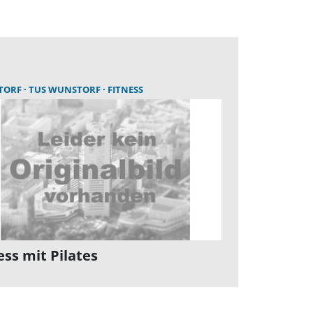
TORF
TUS WUNSTORF
FITNESS
ess mit Pilates