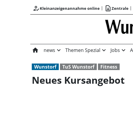
how_to_reg
contact_page
Kleinanzeigenannahme online
Zentrale
home
expand_more
expand_more
expand_more
news
Themen Spezial
Jobs
A
Wunstorf
TuS Wunstorf
Fitness
Neues Kursangebot