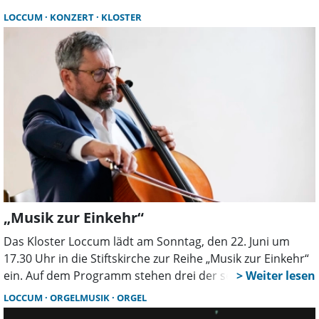
Besucher erwartet ein kultureller Abend mit klarer
LOCCUM
KONZERT
KLOSTER
Botschaft und kostenfreiem Eintritt.
„Musik zur Einkehr“
Das Kloster Loccum lädt am Sonntag, den 22. Juni um
17.30 Uhr in die Stiftskirche zur Reihe „Musik zur Einkehr“
ein. Auf dem Programm stehen drei der sechs Solo-Suiten
für Violoncello von Johann Sebastian Bach.
LOCCUM
ORGELMUSIK
ORGEL