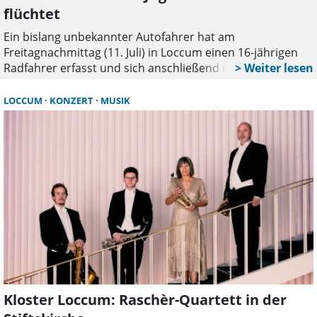
flüchtet
Ein bislang unbekannter Autofahrer hat am
Freitagnachmittag (11. Juli) in Loccum einen 16-jährigen
Radfahrer erfasst und sich anschließend unerlaubt vom
Unfallort entfernt. Der Jugendliche aus Rehburg-Loccum
war gegen 16.15 Uhr auf dem Geh- und Radweg im
LOCCUM
KONZERT
MUSIK
Windmühlenweg unterwegs, als der Pkw im
Kurvenbereich von der Fahrbahn abkam und mit ihm
kollidierte. Der junge Radfahrer stürzte und zog sich
leichte Verletzungen zu. Ein Rettungswagen brachte ihn
zur weiteren Behandlung in ein Krankenhaus.
Kloster Loccum: Raschèr-Quartett in der