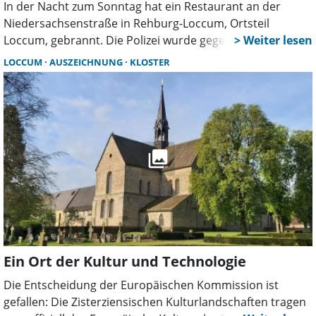
In der Nacht zum Sonntag hat ein Restaurant an der
Niedersachsenstraße in Rehburg-Loccum, Ortsteil
Loccum, gebrannt. Die Polizei wurde gegen 2.40 Uhr
alarmiert. Bei Eintreffen der Einsatzkräfte standen Teile
LOCCUM
AUSZEICHNUNG
KLOSTER
des Restaurants bereits in Vollbrand.
Ein Ort der Kultur und Technologie
Die Entscheidung der Europäischen Kommission ist
gefallen: Die Zisterziensischen Kulturlandschaften tragen