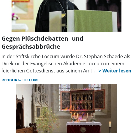
Gegen Plüschdebatten und
Gesprächsabbrüche
In der Stiftskirche Loccum wurde Dr. Stephan Schaede als
Direktor der Evangelischen Akademie Loccum in einem
feierlichen Gottesdienst aus seinem Amt verabschiedet.
Am 18. Juli wird er das Amt des Regionalbischofs im
REHBURG-LOCCUM
Sprengel Lüneburg übernehmen. Mehr als 70 geladene
Gäste, Prominenz aus der Landeskirche Hannovers, aus
Politik und Kultur so- wie festliche Musik verwandelten
das sonst klösterliche Stundengebet der Stiftskirche
Loccum heute in eine festliche Hora.