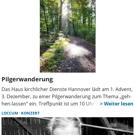
Thomas Eickhoff. An der Orgel wirkt bei einem Stück
Stiftskantor Michael Merkel mit. Der Eintritt ist frei, um
Spenden wird gebeten.
Pilgerwanderung
Das Haus kirchlicher Dienste Hannover lädt am 1. Advent,
3. Dezember, zu einer Pilgerwanderung zum Thema „geh-
hen-lassen“ ein. Treffpunkt ist um 10 Uhr am Torhaus des
Loccumer Klosters. Mit Pilgerbegleiterin Gudrun Laqua
LOCCUM
KONZERT
geht es dann auf dem circa 8 Kilometer langen
Zisterzienser Pilgerweg durch den Loccumer Wald. Dem
Weihnachtsstress für einige Zeit aus dem Weg ge-hen und