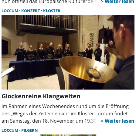
nun offiziell das Europäische Kulturerbe-Siegel – und
somit auch das Kloster Loccum.
LOCCUM
KONZERT
KLOSTER
Glockenreine Klangwelten
Im Rahmen eines Wochenendes rund um die Eröffnung
des „Weges der Zisterzienser“ im Kloster Loccum findet
am Samstag, den 18. November um 19.30 Uhr ein
festliches Konzert in der Stiftskirche statt. Es spielt der
LOCCUM
PILGERN
Handglockenchor Widensahl unter der Leitung von