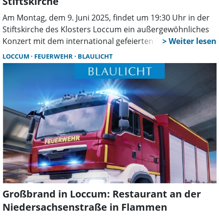
Stiftskirche
Am Montag, dem 9. Juni 2025, findet um 19:30 Uhr in der
Stiftskirche des Klosters Loccum ein außergewöhnliches
Konzert mit dem international gefeierten Raschèr-
Saxophonquartett statt. Im Rahmen der Reihe „Musik zur
LOCCUM
FEUERWEHR
BLAULICHT
Einkehr“, die von Mai bis September regelmäßig zur
geistlichen Abendmusik in die historischen Räume des
Klosters einlädt, stellt dieses Konzert eine besondere
Ausnahme dar.
Großbrand in Loccum: Restaurant an der
Niedersachsenstraße in Flammen