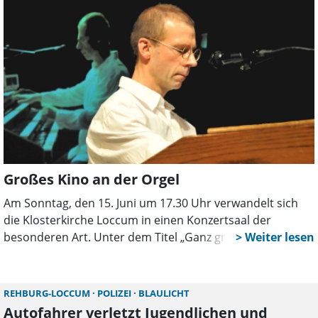
Großes Kino an der Orgel
Am Sonntag, den 15. Juni um 17.30 Uhr verwandelt sich
die Klosterkirche Loccum in einen Konzertsaal der
besonderen Art. Unter dem Titel „Ganz großes Kino“ lädt
die Kirchenmusik am Kloster Loccum zu einem
außergewöhnlichen Improvisationskonzert mit dem
Berliner Musiker Joachim Thoms ein.
REHBURG-LOCCUM
POLIZEI
BLAULICHT
Autofahrer verletzt Jugendlichen und