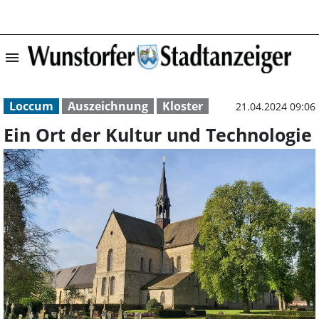
menu
Ein Ort der Kult
Loccum
Auszeichnung
Kloster
21.04.2024 09:06
Ein Ort der Kultur und Technologie