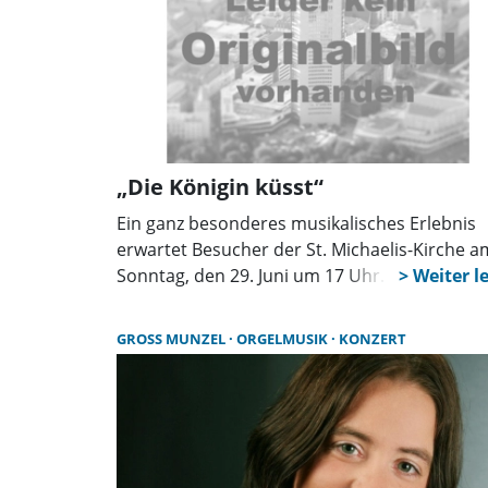
„Die Königin küsst“
Ein ganz besonderes musikalisches Erlebnis
erwartet Besucher der St. Michaelis-Kirche a
Sonntag, den 29. Juni um 17 Uhr. Unter dem T
„Die Königin küsst“ lädt der bekannte Organi
und musikalische Grenzgänger Christoph Sla
GROSS MUNZEL
ORGELMUSIK
KONZERT
aus Seelze zu einem Orgelkonzert der etwas
anderen Art ein.