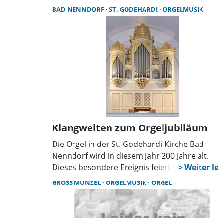
gemeinsam mit ihrem erst 13-jährigen Schül
BAD NENNDORF
ST. GODEHARDI
ORGELMUSIK
Tas Juhasz auf und zeigte eindrucksvoll die
Faszination des vierhändigen Spiels.
Klangwelten zum Orgeljubiläum
Die Orgel in der St. Godehardi-Kirche Bad
Nenndorf wird in diesem Jahr 200 Jahre alt.
Dieses besondere Ereignis feiert die
Kirchengemeinde mit einer Konzertreihe mit
GROSS MUNZEL
ORGELMUSIK
ORGEL
sechs verschiedenen Sonntags-Konzerten an
dieser Orgel, von April bis September 2026.