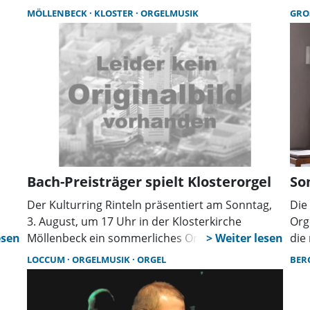
er
Konzerten ein. Am Sonntag, 28. Juni, ist um 17
Kir
MÖLLENBECK
KLOSTER
ORGELMUSIK
GRO
Uhr erneut ein „Klangwelten“-Konzert in der
Han
Kirche zu erleben.
Bar
Bach-Preisträger spielt Klosterorgel
So
Der Kulturring Rinteln präsentiert am Sonntag,
Die
3. August, um 17 Uhr in der Klosterkirche
Org
Möllenbeck ein sommerliches Orgelkonzert. An
die
der Ahrend/Möhling-Orgel konzertiert Prof.
17 
LOCCUM
ORGELMUSIK
ORGEL
BER
Matthias Neumann mit Werken von Johann
sta
Sebastian Bach im Zyklus der Gesamtaufführung
Sti
der Bachschen Orgelwerke. Matthias Neumann
his