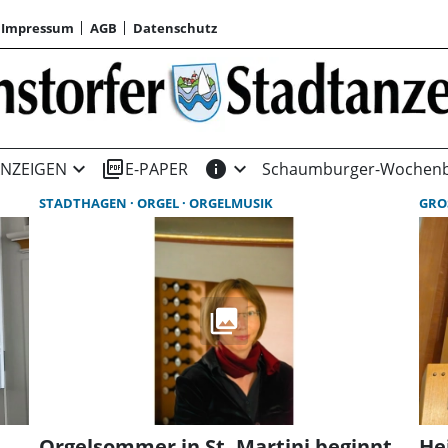
Impressum
AGB
Datenschutz
expand_more
picture_as_pdf
info
expand_more
NZEIGEN
E-PAPER
Schaumburger-Wochenb
STADTHAGEN
ORGEL
ORGELMUSIK
GRO
Orgelsommer in St. Martini beginnt
He