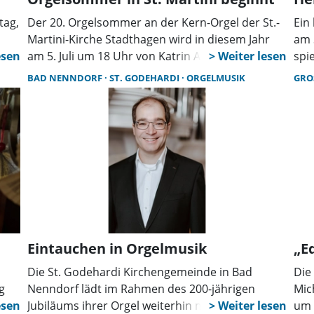
tag,
Der 20. Orgelsommer an der Kern-Orgel der St.-
Ein
Martini-Kirche Stadthagen wird in diesem Jahr
am 
am 5. Juli um 18 Uhr von Katrin Anja Krauße,
spi
el
Kirchenmusikerin in Nidda (Oberhessen),
Wer
BAD NENNDORF
ST. GODEHARDI
ORGELMUSIK
GRO
eröffnet. Anja Krauße spielt von Johann
fre
r
Sebastian Bach Präludium und Fuge Es-Dur, den
Uhr
1. Choral von César Franck und weitere Werke
von Böhm, Saint-Saëns, Kodaly und Boëly. Auch
die weiteren Konzerte finden jeweils an einen
Sonntag um 18 Uhr statt.
Eintauchen in Orgelmusik
„E
Die St. Godehardi Kirchengemeinde in Bad
Die
g
Nenndorf lädt im Rahmen des 200-jährigen
Mic
Jubiläums ihrer Orgel weiterhin monatlich zu
um 