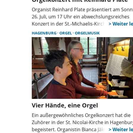
Organist Reinhard Plate präsentiert am Sonn
26. Juli, um 17 Uhr ein abwechslungsreiches
Konzert in der St.-Michaelis-Kirche in Groß
Munzel. Auf der historischen Furtwängler-Org
HAGENBURG
ORGEL
ORGELMUSIK
erklingen Werke von Bach, Komponisten aus
Frankreich und Amerika sowie zwei speziell fü
das Instrument geschriebene Stücke.
Vier Hände, eine Orgel
Ein außergewöhnliches Orgelkonzert hat die
Zuhörer in der St. Nicolai-Kirche in Hagenbur
begeistert. Organistin Bianca Jäkel trat