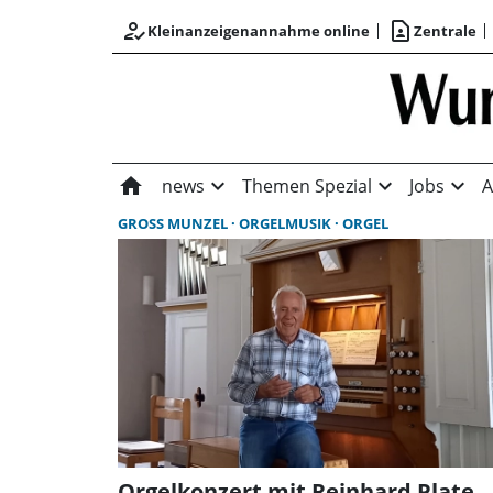
how_to_reg
contact_page
Kleinanzeigenannahme online
Zentrale
home
expand_more
expand_more
expand_more
news
Themen Spezial
Jobs
A
GROSS MUNZEL
ORGELMUSIK
ORGEL
Orgelkonzert mit Reinhard Plate