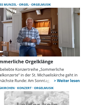
chenmusikdirektor Harald Röhrig aus
SS MUNZEL
ORGEL
ORGELMUSIK
nover mit einem vielseitigen Programm von
ock bis Romantik.
mmerliche Orgelklänge
 beliebte Konzertreihe „Sommerliche
elkonzerte“ in der St. Michaeliskirche geht in
 nächste Runde: Am Sonntag, den 20. Juli um
Uhr findet erneut ein musikalisches Highlight
GKIRCHEN
KONZERT
ORGELMUSIK
tt. Organist Reinhard Plate, ehemaliger
ftskantor aus Wunstorf, wird an der
torischen Furtwängler-Orgel zu hören sein.