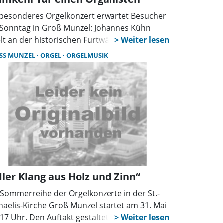
 besonderes Orgelkonzert erwartet Besucher
Sonntag in Groß Munzel: Johannes Kühn
elt an der historischen Furtwänglerorgel
ke von Bach bis Mendelssohn. Der Eintritt ist
SS MUNZEL
ORGEL
ORGELMUSIK
i, das rund einstündige Konzert beginnt um 17
.
dler Klang aus Holz und Zinn“
 Sommerreihe der Orgelkonzerte in der St.-
haelis-Kirche Groß Munzel startet am 31. Mai
17 Uhr. Den Auftakt gestaltet