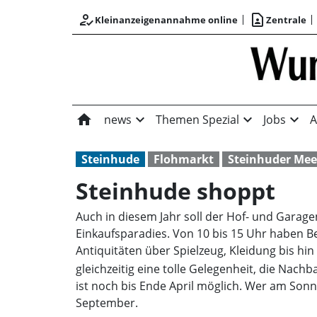
how_to_reg
contact_page
Kleinanzeigenannahme online
Zentrale
home
expand_more
expand_more
expand_more
news
Themen Spezial
Jobs
A
Steinhude
Flohmarkt
Steinhuder Mee
Steinhude shoppt
Auch in diesem Jahr soll der Hof- und Garage
Einkaufsparadies. Von 10 bis 15 Uhr haben B
Antiquitäten über Spielzeug, Kleidung bis hi
gleichzeitig eine tolle Gelegenheit, die Nac
ist noch bis Ende April möglich. Wer am Sonn
September.