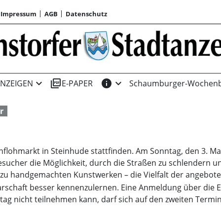
Impressum
AGB
Datenschutz
expand_more
picture_as_pdf
info
expand_more
NZEIGEN
E-PAPER
Schaumburger-Wochenb
r
nflohmarkt in Steinhude stattfinden. Am Sonntag, den 3. Mai
esucher die Möglichkeit, durch die Straßen zu schlendern u
n zu handgemachten Kunstwerken – die Vielfalt der angebotene
hbarschaft besser kennenzulernen. Eine Anmeldung über die 
tag nicht teilnehmen kann, darf sich auf den zweiten Termin