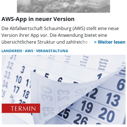
AWS-App in neuer Version
Die Abfallwirtschaft Schaumburg (AWS) stellt eine neue
Version ihrer App vor. Die Anwendung bietet eine
übersichtlichere Struktur und zahlreiche neue
Funktionen, die den Bürgern die Abfallentsorgung im
LANDKREIS
AWS
VERANSTALTUNG
Landkreis Schaumburg erleichtern sollen.