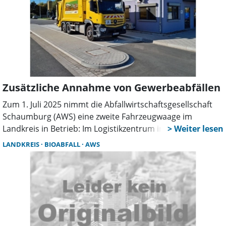
Deutschland kaufen im Schnitt sechzig Kleidungsstücke
pro Jahr, wobei der Anteil der Online-Käufe stetig steigt.
Viele dieser Kleidungsstücke werden kaum getragen und
landen schnell im Müll.
Zusätzliche Annahme von Gewerbeabfällen
Zum 1. Juli 2025 nimmt die Abfallwirtschaftsgesellschaft
Schaumburg (AWS) eine zweite Fahrzeugwaage im
Landkreis in Betrieb: Im Logistikzentrum in Nienstädt
(Hohes Feld 16) können ab kommenden Dienstag
LANDKREIS
BIOABFALL
AWS
gewerbliche Abfälle sowie größere private Anlieferungen
ab zwei Kubikmeter direkt über die neue Waage erfasst
und entsorgt werden.