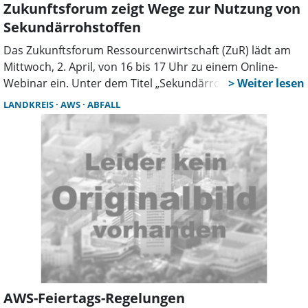
Zukunftsforum zeigt Wege zur Nutzung von
Sekundärrohstoffen
Das Zukunftsforum Ressourcenwirtschaft (ZuR) lädt am
Mittwoch, 2. April, von 16 bis 17 Uhr zu einem Online-
Webinar ein. Unter dem Titel „Sekundärrohstoffe – Zu
schade für die Tonne“ erfahren Vertreter aus
LANDKREIS
AWS
ABFALL
Unternehmen aller Branchen, wie sie Abfälle durch
richtige Trennung und Sortierung in wertvolle
Sekundärrohstoffe verwandeln können.
AWS-Feiertags-Regelungen