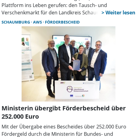
Plattform ins Leben gerufen: den Tausch- und
Verschenkmarkt für den Landkreis Schaumburg. Diese
neue Online-Plattform ermöglicht es, gebrauchte
SCHAUMBURG
AWS
FÖRDERBESCHEID
Gegenstände einfach und unkompliziert zu verschenken
oder zu tauschen. Mit diesem Angebot fördert die aws die
Weiterverwendung von Alltagsgegenständen und leistet
einen aktiven Beitrag zum Umwelt- und Klimaschutz.
Denn was nicht neu produziert und gekauft werden muss,
schont wertvolle Ressourcen.
Ministerin übergibt Förderbescheid über
252.000 Euro
Mit der Übergabe eines Bescheides über 252.000 Euro
Fördergeld durch die Ministerin für Bundes- und