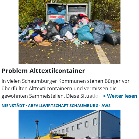
alarmiert. Dies geht aus einer Pressemitteilung der
Feuerwehr hervor.
Problem Alttextilcontainer
In vielen Schaumburger Kommunen stehen Bürger vor
überfüllten Alttextilcontainern und vermissen die
gewohnten Sammelstellen. Diese Situation resultiert aus
den Veränderungen auf dem Textilmarkt, insbesondere
NIENSTÄDT
ABFALLWIRTSCHAFT SCHAUMBURG
AWS
durch die Fast-Fashion-Industrie. Laut
Bundesumweltministerium hat sich die globale
Kleidungsproduktion seit der Jahrtausendwende mehr als
verdoppelt. Verbraucherinnen und Verbraucher in