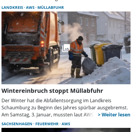
LANDKREIS
AWS
MÜLLABFUHR
Wintereinbruch stoppt Müllabfuhr
Der Winter hat die Abfallentsorgung im Landkreis
Schaumburg zu Beginn des Jahres spürbar ausgebremst.
Am Samstag, 3. Januar, mussten laut AWS im gesamten
Kreisgebiet sämtliche Abfallleerungen witterungsbedingt
SACHSENHAGEN
FEUERWEHR
AWS
ausfallen. Schnee, Eis und anhaltender Frost machten ein