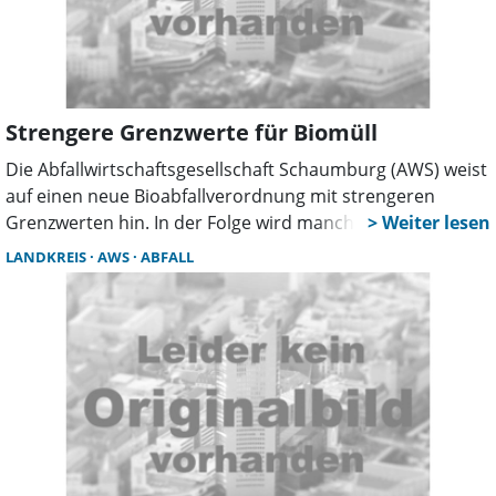
Strengere Grenzwerte für Biomüll
Die Abfallwirtschaftsgesellschaft Schaumburg (AWS) weist
auf einen neue Bioabfallverordnung mit strengeren
Grenzwerten hin. In der Folge wird manche Tonne nun
nicht mehr geleert, besonders auf Plastiktüten sollten die
LANDKREIS
AWS
ABFALL
Bürger achten.