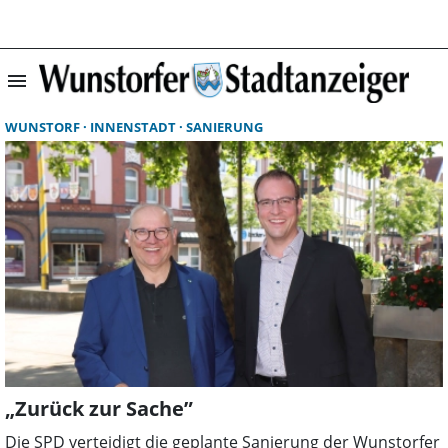
menu
Suchergebnisse 
WUNSTORF
INNENSTADT
SANIERUNG
„Zurück zur Sache”
Die SPD verteidigt die geplante Sanierung der Wunstorfer