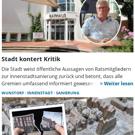
Stadt kontert Kritik
Die Stadt weist öffentliche Aussagen von Ratsmitgliedern
zur Innenstadtsanierung zurück und betont, dass alle
Gremien umfassend informiert gewesen seien. Die
Vorlage sei beraten und einstimmig beschlossen worden,
WUNSTORF
INNENSTADT
SANIERUNG
eine fehlende Diskussionsmöglichkeit habe es nicht
gegeben.