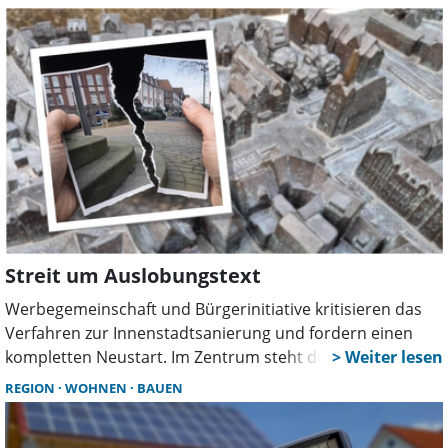
Stadtverwaltung lässt den weiteren Ablauf offen, weist
aber darauf hin, dass man nicht auf Biegen und Brechen
agieren wolle.
Streit um Auslobungstext
Werbegemeinschaft und Bürgerinitiative kritisieren das
Verfahren zur Innenstadtsanierung und fordern einen
kompletten Neustart. Im Zentrum steht der
Auslobungstext zum Planungswettbewerb, bei dem beide
REGION
WOHNEN
BAUEN
eine unzureichende Beteiligung sehen. Die Stadt betont
hingegen, dass Hinweise und Anmerkungen