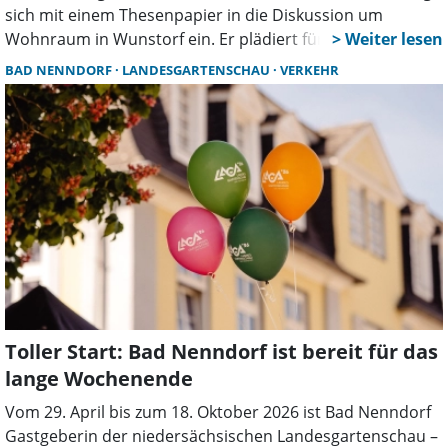
sich mit einem Thesenpapier in die Diskussion um
Wohnraum in Wunstorf ein. Er plädiert für eine
Kombination aus Neubau und der Aktivierung
BAD NENNDORF
LANDESGARTENSCHAU
VERKEHR
leerstehender Immobilien und sieht darin erhebliches
Potenzial für die Stadtentwicklung.
Toller Start: Bad Nenndorf ist bereit für das
lange Wochenende
Vom 29. April bis zum 18. Oktober 2026 ist Bad Nenndorf
Gastgeberin der niedersächsischen Landesgartenschau –