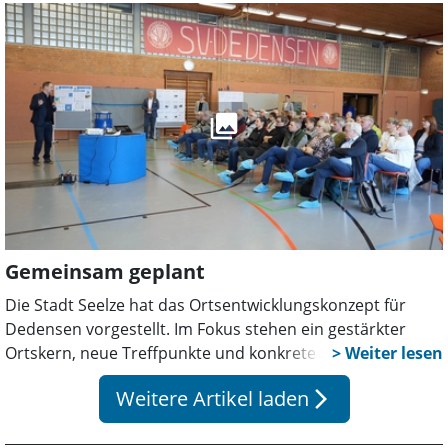
niedersächsische Landesgartenschau.
Gemeinsam geplant
Die Stadt Seelze hat das Ortsentwicklungskonzept für
Dedensen vorgestellt. Im Fokus stehen ein gestärkter
Ortskern, neue Treffpunkte und konkrete Projekte für
Infrastruktur und Gemeinschaft. Viele Vorhaben sollen
Weitere Artikel laden
arrow_forward_ios
bereits in den kommenden Jahren umgesetzt werden.