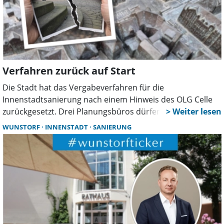
Verfahren zurück auf Start
Die Stadt hat das Vergabeverfahren für die
Innenstadtsanierung nach einem Hinweis des OLG Celle
zurückgesetzt. Drei Planungsbüros dürfen ihre Angebote
überarbeiten. In der Politik wächst die Kritik, mehrere
WUNSTORF
INNENSTADT
SANIERUNG
Fraktionen fordern eine Pause und mehr Klarheit über die
nächsten Schritte.