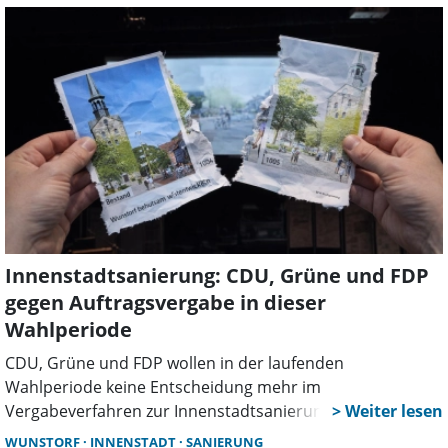
Regelungen und fordert mehr Transparenz, frühzeitige
Beteiligung und einen Dialog mit der Stadt.
Innenstadtsanierung: CDU, Grüne und FDP
gegen Auftragsvergabe in dieser
Wahlperiode
CDU, Grüne und FDP wollen in der laufenden
Wahlperiode keine Entscheidung mehr im
Vergabeverfahren zur Innenstadtsanierung treffen. Die
SPD kritisiert diese Haltung als unklar. Die
WUNSTORF
INNENSTADT
SANIERUNG