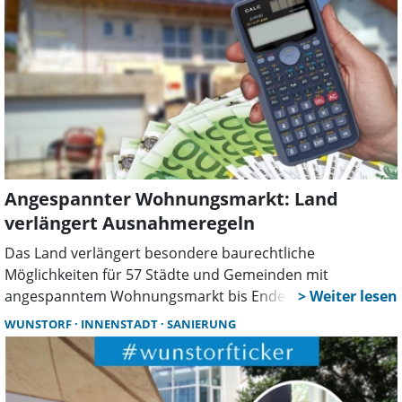
berücksichtigt worden seien.
Angespannter Wohnungsmarkt: Land
verlängert Ausnahmeregeln
Das Land verlängert besondere baurechtliche
Möglichkeiten für 57 Städte und Gemeinden mit
angespanntem Wohnungsmarkt bis Ende 2029, darunter
auch Wunstorf. Kommunen sollen so schneller Bauland
WUNSTORF
INNENSTADT
SANIERUNG
mobilisieren und den dringend benötigten Wohnraum
schaffen.