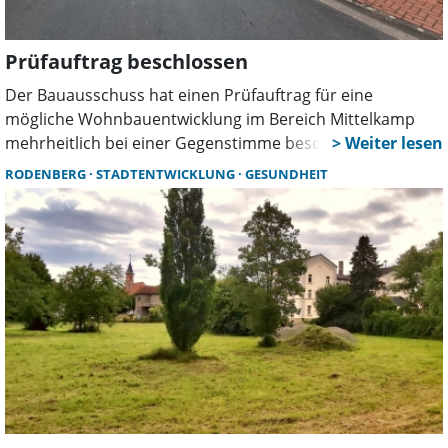
Prüfauftrag beschlossen
Der Bauausschuss hat einen Prüfauftrag für eine
mögliche Wohnbauentwicklung im Bereich Mittelkamp
mehrheitlich bei einer Gegenstimme beschlossen. Kritik
kam unter anderem von CDU und den Grünen. Ein
RODENBERG
STADTENTWICKLUNG
GESUNDHEIT
Tagesordnungspunkt zum BauTurbo wurde abgesetzt.