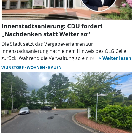
Innenstadtsanierung: CDU fordert
„Nachdenken statt Weiter so“
Die Stadt setzt das Vergabeverfahren zur
Innenstadtsanierung nach einem Hinweis des OLG Celle
zurück. Während die Verwaltung so ein rechtssicheren
Ablauf sicherstellen will, sieht sich die CDU in ihrer Kritik
WUNSTORF
WOHNEN
BAUEN
bestätigt und fordert ein „Nachdenken statt Weiter so“.