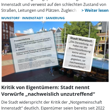
Innenstadt und verweist auf den schlechten Zustand von
Straßen, Leitungen und Plätzen. Zugleich soll ein
unabhängiger Vermittler helfen, verlorenes Vertrauen
WUNSTORF
INNENSTADT
SANIERUNG
zurückzugewinnen und die Bürger stärker einzubinden.
Kritik von Eigentümern: Stadt nennt
Vorwürfe „nachweislich unzutreffend“
Die Stadt widerspricht der Kritik der „Notgemeinschaft
Innenstadt“ deutlich. Eigentümer seien bereits seit 2022