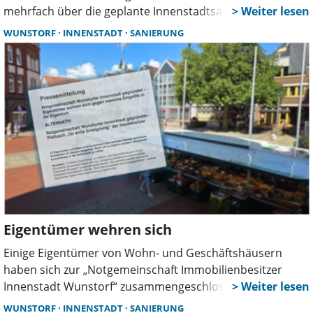
mehrfach über die geplante Innenstadtsanierung,
rechtliche Folgen und mögliche Ausgleichsbeträge
WUNSTORF
INNENSTADT
SANIERUNG
informiert worden. Die Verwaltung verweist auf mehrere
Beteiligungsformate und öffentlich zugängliche
Unterlagen.
Eigentümer wehren sich
Einige Eigentümer von Wohn- und Geschäftshäusern
haben sich zur „Notgemeinschaft Immobilienbesitzer
Innenstadt Wunstorf“ zusammengeschlossen. Die
Initiative kritisiert die im Sanierungsgebiet geltenden
WUNSTORF
INNENSTADT
SANIERUNG