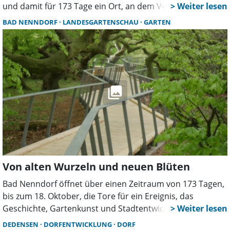
und damit für 173 Tage ein Ort, an dem Veranstaltungen,
Begegnungen, Gartenideen und neue Lieblingsplätze
BAD NENNDORF
LANDESGARTENSCHAU
GARTEN
zusammenkommen.
Von alten Wurzeln und neuen Blüten
Bad Nenndorf öffnet über einen Zeitraum von 173 Tagen,
bis zum 18. Oktober, die Tore für ein Ereignis, das
Geschichte, Gartenkunst und Stadtentwicklung auf
besondere Weise zusammenfügt: Die achte
DEDENSEN
DORFENTWICKLUNG
DORF