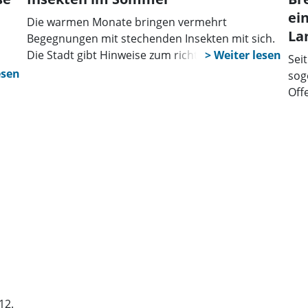
ei
Die warmen Monate bringen vermehrt
La
Begegnungen mit stechenden Insekten mit sich.
Die Stadt gibt Hinweise zum richtigen Verhalten
Sei
bei Wespen, Hornissen und anderen Arten und
nd
sog
informiert über Gefahren durch invasive Arten
Off
und den Eichenprozessionsspinner.
ein
nd
die
Fan
12.