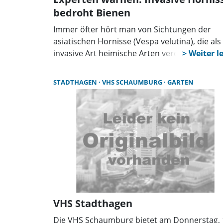
bedroht Bienen
Immer öfter hört man von Sichtungen der
asiatischen Hornisse (Vespa velutina), die als
invasive Art heimische Arten verdrängt. Gru
genug einmal mit Marcel Müller-Meißner zu
sprechen. Er ist Wespenberater und
STADTHAGEN
VHS SCHAUMBURG
GARTEN
Hornissenberater in der Region Hannover u
im Landkreis Schaumburg.
VHS Stadthagen
Die VHS Schaumburg bietet am Donnerstag, 