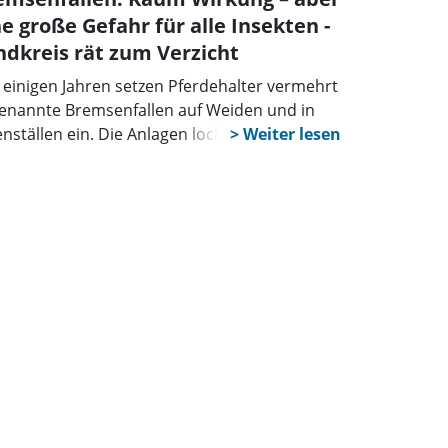
ne große Gefahr für alle Insekten -
ndkreis rät zum Verzicht
t einigen Jahren setzen Pferdehalter vermehrt
enannte Bremsenfallen auf Weiden und in
enställen ein. Die Anlagen locken Insekten mit
em aufgeheizten schwarzen Gummiball an,
 anschließend über einen Trichter in ein
ggefäß gelangen und dort verenden.