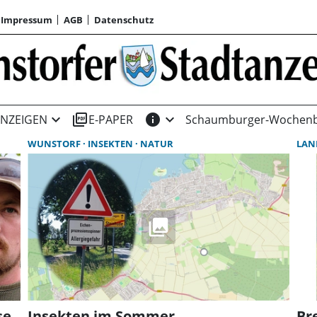
Impressum
AGB
Datenschutz
expand_more
picture_as_pdf
info
expand_more
NZEIGEN
E-PAPER
Schaumburger-Wochenb
WUNSTORF
INSEKTEN
NATUR
LAN
se
Insekten im Sommer
Br