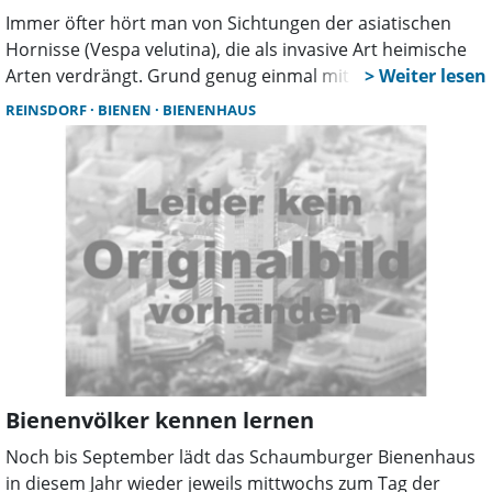
Immer öfter hört man von Sichtungen der asiatischen
Hornisse (Vespa velutina), die als invasive Art heimische
Arten verdrängt. Grund genug einmal mit Marcel Müller-
Meißner zu sprechen. Er ist Wespenberater und
REINSDORF
BIENEN
BIENENHAUS
Hornissenberater in der Region Hannover und im
Landkreis Schaumburg.
Bienenvölker kennen lernen
Noch bis September lädt das Schaumburger Bienenhaus
in diesem Jahr wieder jeweils mittwochs zum Tag der