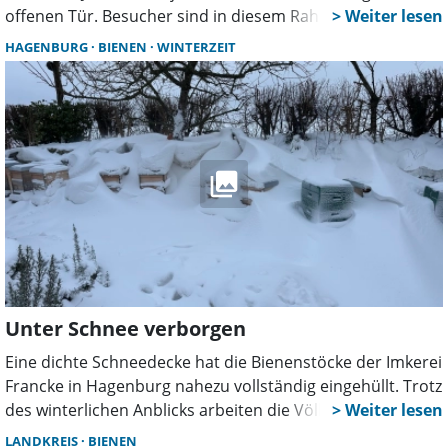
offenen Tür. Besucher sind in diesem Rahmen von 14 Uhr
bis 18 Uhr dazu eingeladen, die Bienenvölker hautnah
HAGENBURG
BIENEN
WINTERZEIT
kennenzulernen.
Unter Schnee verborgen
Eine dichte Schneedecke hat die Bienenstöcke der Imkerei
Francke in Hagenburg nahezu vollständig eingehüllt. Trotz
des winterlichen Anblicks arbeiten die Völker im Inneren
weiter. Dank guter Pflege und natürlicher Strategien
LANDKREIS
BIENEN