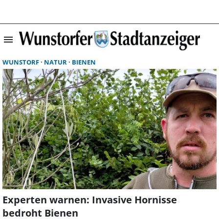
menu
Suchergebnisse 
WUNSTORF
NATUR
BIENEN
Experten warnen: Invasive Hornisse
bedroht Bienen