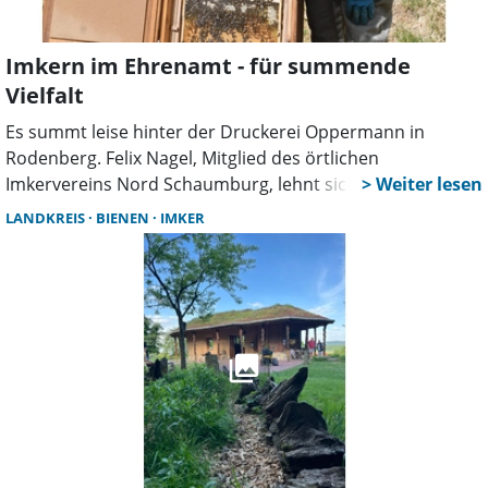
hierzu gerne eingeladen! Für das leibliche Wohl wird
gesorgt sein.
Imkern im Ehrenamt - für summende
Vielfalt
Es summt leise hinter der Druckerei Oppermann in
Rodenberg. Felix Nagel, Mitglied des örtlichen
Imkervereins Nord Schaumburg, lehnt sich über eine
Beute, wie die Bienenkästen im Fachjargon heißen, und
LANDKREIS
BIENEN
IMKER
zieht ein Rähmchen hervor. Auf ihm krabbeln dutzende
Arbeiterinnen und auch ein paar Drohnen – geschäftig,
zielstrebig, jede mit einer klaren Aufgabe. „Genau das
fasziniert mich an den Bienen“, so Nagel. „Sie sind perfekt
organisiert, sozial und für unser Ökosystem
unverzichtbar.“