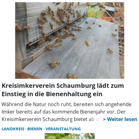
stehen die Chancen für eine erfolgreiche Honigsaison
2026 sehr gut.
Kreisimkerverein Schaumburg lädt zum
Einstieg in die Bienenhaltung ein
Während die Natur noch ruht, bereiten sich angehende
Imker bereits auf das kommende Bienenjahr vor. Der
Kreisimkerverein Schaumburg bietet ab dem 21. Februar
einen umfassenden Imkerkurs für Einsteiger an, um dem
LANDKREIS
BIENEN
VERANSTALTUNG
steigenden Interesse an Naturschutz und