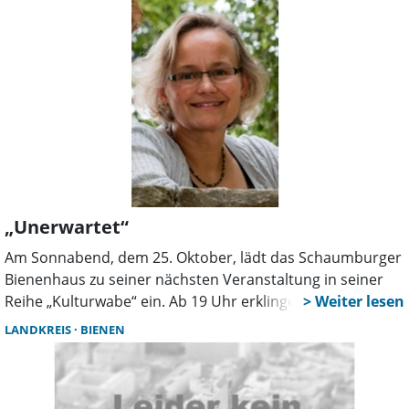
Eigenversorgung gerecht zu werden.
„Unerwartet“
Am Sonnabend, dem 25. Oktober, lädt das Schaumburger
Bienenhaus zu seiner nächsten Veranstaltung in seiner
Reihe „Kulturwabe“ ein. Ab 19 Uhr erklingen unter der
Überschrift „Unerwartet“ Geschichten und Musik mit
LANDKREIS
BIENEN
Überraschungsgarantie.