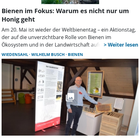
Bienen im Fokus: Warum es nicht nur um
Honig geht
Am 20. Mai ist wieder der Weltbienentag – ein Aktionstag,
der auf die unverzichtbare Rolle von Bienen im
Ökosystem und in der Landwirtschaft aufmerksam macht.
Der von den Vereinten Nationen ins Leben gerufene
WIEDENSAHL
WILHELM BUSCH
BIENEN
Gedenktag wurde auf das Geburtsdatum von Anton
Janscha gelegt, einem slowenischen Imker und Pionier der
modernen Bienenzucht, der 1734 zur Welt kam.