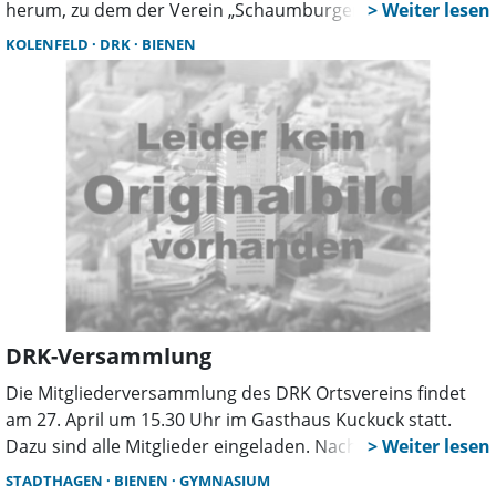
herum, zu dem der Verein „Schaumburger Bienenhaus“
geladen hatte. „Wir wollen heute mit einem neuen Format
KOLENFELD
DRK
BIENEN
starten“, erklärte Dietmar Post der für die kulturellen
Projekte zuständig ist und die Veranstaltungsreihe mit
dem Namen Kulturwabe vorstellte.
DRK-Versammlung
Die Mitgliederversammlung des DRK Ortsvereins findet
am 27. April um 15.30 Uhr im Gasthaus Kuckuck statt.
Dazu sind alle Mitglieder eingeladen. Nach der
Versammlung ist Bienenexperte Martin Koloff zu Gast
STADTHAGEN
BIENEN
GYMNASIUM