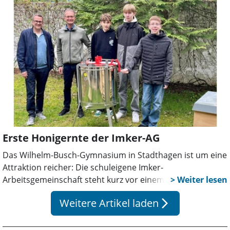
und wird Interessantes über die Nutztiere,
Honigqualitäten im In-und Ausland sowie Importware
erzählen. Anmeldung unter 05031/2911 oder
05031/12387.
Erste Honigernte der Imker-AG
Das Wilhelm-Busch-Gymnasium in Stadthagen ist um eine
Attraktion reicher: Die schuleigene Imker-
Arbeitsgemeinschaft steht kurz vor einem “süßen
Höhepunkt” ihrer Arbeit. Drei Bienenvölker sind unter der
Weitere Artikel laden
arrow_forward_ios
Obhut der Imker AG herangewachsen und erweisen sich
als außerordentlich fleißig. Nun kündigt sich die erste
eigene Honigernte an.