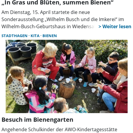
„In Gras und Blüten, summen Bienen“
Am Dienstag, 15. April startete die neue
Sonderausstellung „Wilhelm Busch und die Imkerei“ im
Wilhelm-Busch-Geburtshaus in Wiedensahl. Bis zum 1.
März 2026 dreht sich im Obergeschoss des Museums
STADTHAGEN
KITA
BIENEN
alles um das Thema Imkerei und was der bekannte
Schriftsteller und Maler damit zu tun hatte.
Museumsleiter Tobias Deterding und der
wissenschaftliche Mitarbeiter Dr. Julia Auringer haben mit
der Sonderausstellung völlig neue Wege beschritten. Das
Projekt ist nach Aussage von Deterding deutlich größer
dimensioniert als die früheren, und als Exponate sind
nicht vorrangig Buschs Werke zu besichtigen.
Besuch im Bienengarten
Angehende Schulkinder der AWO-Kindertagesstätte