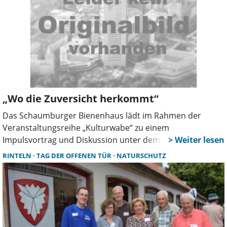
„Wo die Zuversicht herkommt“
Das Schaumburger Bienenhaus lädt im Rahmen der
Veranstaltungsreihe „Kulturwabe“ zu einem
Impulsvortrag und Diskussion unter dem Motto „Wo die
Zuversicht herkommt“. Dieses findet am Sonntag, dem 28.
RINTELN
TAG DER OFFENEN TÜR
NATURSCHUTZ
September, statt, umrahmt wird die Gesprächsrunde
vom Spiel der Band „Spoons, Fiddle and Stuff“.