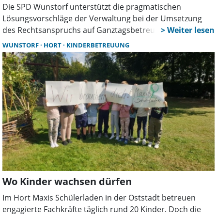
Die SPD Wunstorf unterstützt die pragmatischen
Lösungsvorschläge der Verwaltung bei der Umsetzung
des Rechtsanspruchs auf Ganztagsbetreuung ab 2026.
Mit Übergangsmodellen und schrittweisem Ausbau will
WUNSTORF
HORT
KINDERBETREUUNG
die Stadt alle Kinder erreichen. Kritik gibt es an fehlenden
Vorgaben des Landes und den Grünen im Stadtrat.
Wo Kinder wachsen dürfen
Im Hort Maxis Schülerladen in der Oststadt betreuen
engagierte Fachkräfte täglich rund 20 Kinder. Doch die