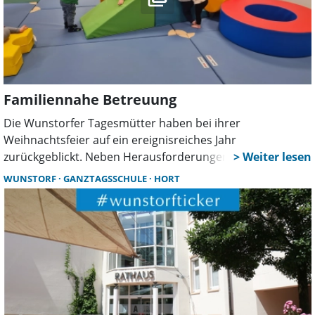
Familiennahe Betreuung
Die Wunstorfer Tagesmütter haben bei ihrer
Weihnachtsfeier auf ein ereignisreiches Jahr
zurückgeblickt. Neben Herausforderungen durch den
Krippenausbau gab es viele schöne Momente, neue
WUNSTORF
GANZTAGSSCHULE
HORT
Angebote wie eine Krabbelgruppe und erfolgreiche
Aktionen wie den „Tag in Gelb“.