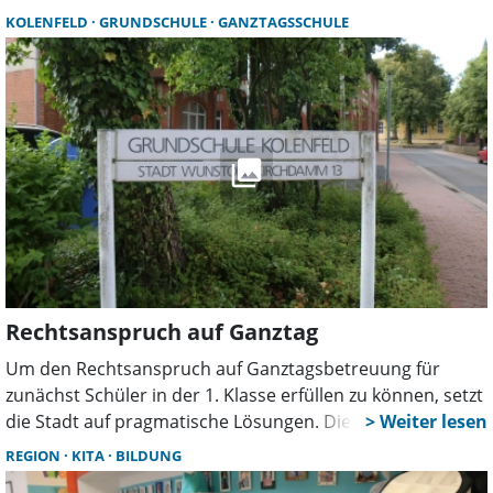
mit der partizipatorischen Eingewöhnung, bei der Kinder
KOLENFELD
GRUNDSCHULE
GANZTAGSSCHULE
den Übergang in die Kita aktiv mitgestalten.
Rechtsanspruch auf Ganztag
Um den Rechtsanspruch auf Ganztagsbetreuung für
zunächst Schüler in der 1. Klasse erfüllen zu können, setzt
die Stadt auf pragmatische Lösungen. Die Grundschulen
Kolenfeld, Bokeloh und Oststadtschule starten zum
REGION
KITA
BILDUNG
neuen Schuljahr 2026/2027 bereits ohne größere