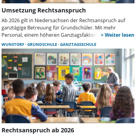
Umsetzung Rechtsanspruch
Ab 2026 gilt in Niedersachsen der Rechtsanspruch auf
ganztägige Betreuung für Grundschüler. Mit mehr
Personal, einem höheren Ganztagsfaktor und einem
Sockelbetrag für kleine Schulen will das Land die
WUNSTORF
GRUNDSCHULE
GANZTAGSSCHULE
Voraussetzungen für ein verlässliches und qualitatives
Ganztagsangebot schaffen. In Wunstorf wird derweil
hitzig über Verantwortlichkeiten diskutiert.
Rechtsanspruch ab 2026