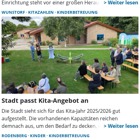
Einrichtung steht vor einer großen Herausforderung: Seit
längerer Zeit wird dringend personelle Verstärkung
WUNSTORF
KITAZAHLEN
KINDERBETREUUNG
gesucht. Die Bemühungen blieben bislang erfolglos.
Stadt passt Kita-Angebot an
Die Stadt sieht sich für das Kita-Jahr 2025/2026 gut
aufgestellt. Die vorhandenen Kapazitäten reichen
demnach aus, um den Bedarf zu decken, wie es in
aktuellen Verwaltungsvorlagen heißt, die in die politische
RODENBERG
KINDER
KINDERBETREUUNG