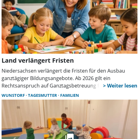
Land verlängert Fristen
Niedersachsen verlängert die Fristen für den Ausbau
ganztägiger Bildungsangebote. Ab 2026 gilt ein
Rechtsanspruch auf Ganztagsbetreuung für
Grundschüler. Wunstorf setzt zunächst auf
WUNSTORF
TAGESMUTTER
FAMILIEN
Übergangslösungen. Unterdessen sorgt eine mögliche
Elterngebühr für Diskussionen.