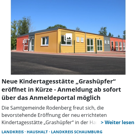
Gremien zur Beratung gehen. Es bestehen aber
strukturelle Herausforderungen.
Neue Kindertagesstätte „Grashüpfer“
eröffnet in Kürze - Anmeldung ab sofort
über das Anmeldeportal möglich
Die Samtgemeinde Rodenberg freut sich, die
bevorstehende Eröffnung der neu errichteten
Kindertagesstätte „Grashüpfer“ in der Hans-Sachs-Straße
12a in Rodenberg bekannt zu geben. Voraussichtlich wird
LANDKREIS
HAUSHALT
LANDKREIS SCHAUMBURG