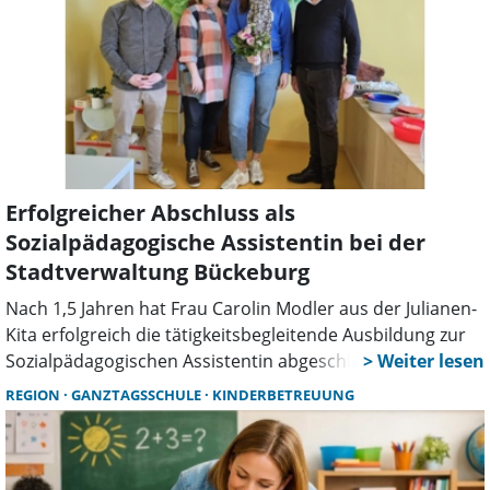
Erfolgreicher Abschluss als
Sozialpädagogische Assistentin bei der
Stadtverwaltung Bückeburg
Nach 1,5 Jahren hat Frau Carolin Modler aus der Julianen-
Kita erfolgreich die tätigkeitsbegleitende Ausbildung zur
Sozialpädagogischen Assistentin abgeschlossen. Diese
Ausbildung umfasst neben dem schulischen Teil an den
REGION
GANZTAGSSCHULE
KINDERBETREUUNG
Berufsbildenden Schulen Rinteln auch die praktische
Ausbildung in der Kindertagesstätte.