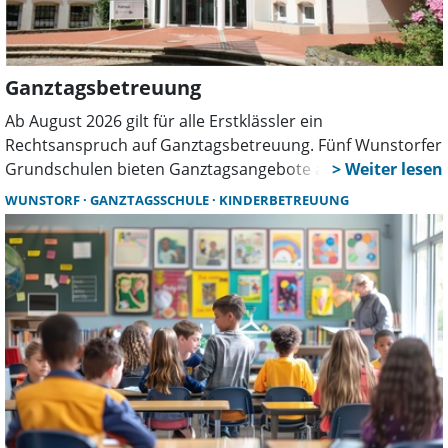
Ganztagsbetreuung
Ab August 2026 gilt für alle Erstklässler ein
Rechtsanspruch auf Ganztagsbetreuung. Fünf Wunstorfer
Grundschulen bieten Ganztagsangebote an. Eltern
müssen Hortanmeldungen bis 15. Januar 2026
WUNSTORF
GANZTAGSSCHULE
KINDERBETREUUNG
vornehmen. Absagen und Alternativen sind eingeplant.