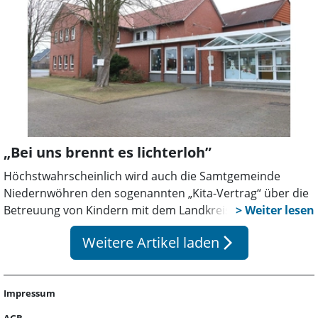
die Zahl der Mitarbeiter der Landkreisverwaltung weiter
steigen soll, zudem seien die geplanten Investitionen in
Sammelunterkünfte für Flüchtlinge zu hoch.
„Bei uns brennt es lichterloh”
Höchstwahrscheinlich wird auch die Samtgemeinde
Niedernwöhren den sogenannten „Kita-Vertrag“ über die
Betreuung von Kindern mit dem Landkreis kündigen. Für
die Mädchen und Jungen in den Kindergärten sowie die
Weitere Artikel laden
arrow_forward_ios
Eltern wird sich dadurch nichts ändern, Hintergrund der
Kündigung ist die Frage der Finanzierung der
Einrichtungen.
Impressum
AGB