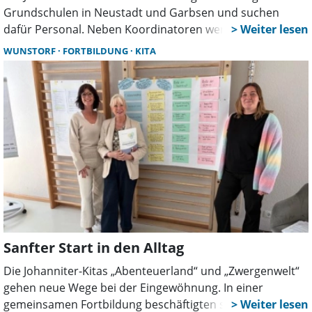
Grundschulen in Neustadt und Garbsen und suchen
dafür Personal. Neben Koordinatoren werden mehr als
70 Betreuungskräfte benötigt. Auch Quereinsteiger haben
WUNSTORF
FORTBILDUNG
KITA
Chancen, der Bedarf bleibt groß.
Sanfter Start in den Alltag
Die Johanniter-Kitas „Abenteuerland“ und „Zwergenwelt“
gehen neue Wege bei der Eingewöhnung. In einer
gemeinsamen Fortbildung beschäftigten sich die Teams