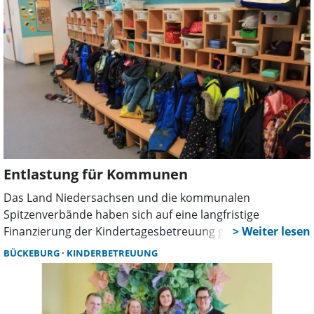
Umbauten mit einem Ganztagsbetrieb. Der Fall Kolenfeld
zeigt aber, dass das Vorgehen neue Probleme mit sich
bringt.
Entlastung für Kommunen
Das Land Niedersachsen und die kommunalen
Spitzenverbände haben sich auf eine langfristige
Finanzierung der Kindertagesbetreuung geeinigt. Ab 2026
fließen jährlich zusätzlich 290 Millionen Euro an die
BÜCKEBURG
KINDERBETREUUNG
Kommunen. Insgesamt stellt das Land bis 2031 rund 1,75
Milliarden Euro bereit. Auch Wunstorf profitiert.