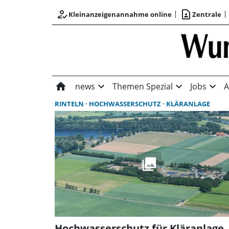
how_to_reg
contact_page
Kleinanzeigenannahme online
Zentrale
home
expand_more
expand_more
expand_more
news
Themen Spezial
Jobs
A
RINTELN
HOCHWASSERSCHUTZ
KLÄRANLAGE
Hochwasserschutz für Kläranlage