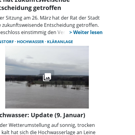
tscheidung getroffen
der Sitzung am 26. März hat der Rat der Stadt
e zukunftsweisende Entscheidung getroffen.
beschloss einstimmig den Vertrag über die
rwertung von Klärschlämmen und
NSTORF
HOCHWASSER
KLÄRANLAGE
kgewinnung von Nährstoffen“. Das hört sich
r „nüchtern“ an, wird sich aber positiv
wirken.
chwasser: Update (9. Januar)
 der Wetterumstellung auf sonnig, trocken
 kalt hat sich die Hochwasserlage an Leine