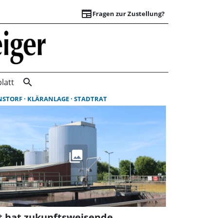
newspaper
Fragen zur Zustellung?
Suchergebnisse | 
search
latt
NSTORF
KLÄRANLAGE
STADTRAT
t hat zukunftsweisende