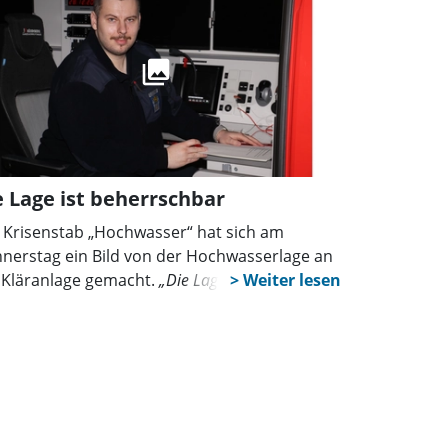
e Lage ist beherrschbar
 Krisenstab „Hochwasser“ hat sich am
nerstag ein Bild von der Hochwasserlage an
 Kläranlage gemacht.
„Die Lage hat sich stabil
lten, wir werden aber weiter den Bereich
bachten“
, sagte Feuerwehrpressesprecher
vin Nowak dieser Zeitung.