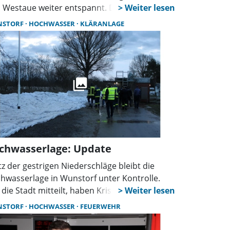
 Westaue weiter entspannt. Der Krisenstab
d nächsten Montag vermutlich zum letzten
NSTORF
HOCHWASSER
KLÄRANLAGE
 zusammenkommen, wie der Bürgermeister
.
chwasserlage: Update
tz der gestrigen Niederschläge bleibt die
hwasserlage in Wunstorf unter Kontrolle.
 die Stadt mitteilt, haben Krisenstab und ein
chexperte des THW heute Vormittag erneut
NSTORF
HOCHWASSER
FEUERWEHR
 Wall auf der Kläranlage begutachtet.