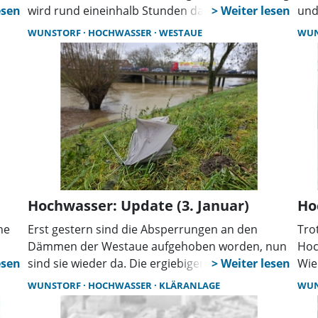
s
wird rund eineinhalb Stunden dauern. Ein
und
ten
Anmeldung ist erforderlich.
wir
WUNSTORF
HOCHWASSER
WESTAUE
WU
lle
Mal
sagt
ste
e
rach
em
,
Hochwasser: Update (3. Januar)
Ho
he
Erst gestern sind die Absperrungen an den
Tro
ng,
Dämmen der Westaue aufgehoben worden, nun
Hoc
sind sie wieder da. Die ergiebigen Regenfälle
Wie
st
haben den Pegel der Westaue wieder ansteigen
Dei
WUNSTORF
HOCHWASSER
KLÄRANLAGE
WU
lassen. Es gilt Meldestufe 2. Aus
den
ich
Sicherheitsgründen müssen die Deichbereiche
in