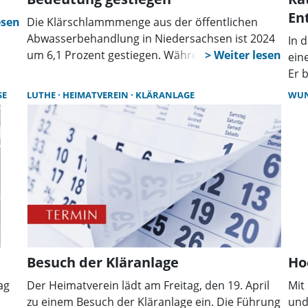
En
Die Klärschlammmenge aus der öffentlichen
Abwasserbehandlung in Niedersachsen ist 2024
In 
um 6,1 Prozent gestiegen. Während die
ein
landwirtschaftliche Nutzung zurückgeht, erreicht
Er 
die thermische Entsorgung einen Höchststand.
„Ve
SE
LUTHE
HEIMATVEREIN
KLÄRANLAGE
WU
Klärschlammverbrennungsanlagen gewinnen
Rüc
dabei deutlich an Bedeutung.
ehe
aus
Besuch der Kläranlage
Ho
ag
Der Heimatverein lädt am Freitag, den 19. April
Mit
zu einem Besuch der Kläranlage ein. Die Führung
und