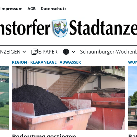
Impressum
AGB
Datenschutz
expand_more
picture_as_pdf
info
expand_more
NZEIGEN
E-PAPER
Schaumburger-Wochenb
REGION
KLÄRANLAGE
ABWASSER
WU
Bedeutung gestiegen
Ra