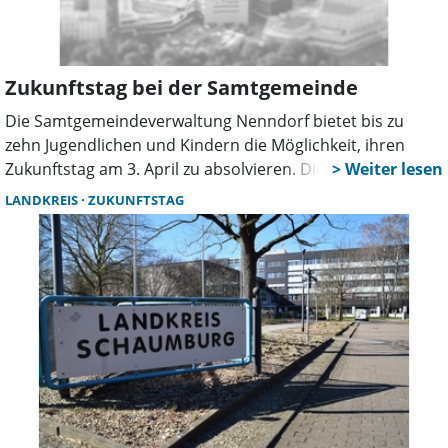
Zukunftstag bei der Samtgemeinde
Die Samtgemeindeverwaltung Nenndorf bietet bis zu
zehn Jugendlichen und Kindern die Möglichkeit, ihren
Zukunftstag am 3. April zu absolvieren. Die
Auszubildenden der Samtgemeinde Nenndorf haben
LANDKREIS
ZUKUNFTSTAG
dafür ein vielseitiges Programm erarbeitet und werden
alle Teilnehmer in der Zeit von 8.30 Uhr bis 14 Uhr
betreuen. Anmeldungen sollten über
sarah.kasten@nenndorf.de oder 05723/74076 erfolgen.