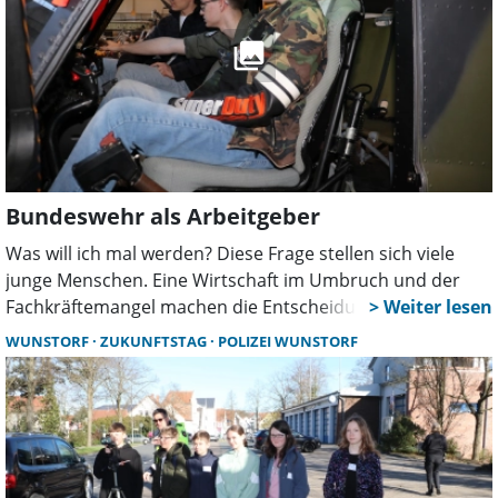
Bundeswehr als Arbeitgeber
Was will ich mal werden? Diese Frage stellen sich viele
junge Menschen. Eine Wirtschaft im Umbruch und der
Fachkräftemangel machen die Entscheidung aktuell nicht
leicht. Anfang April haben viele interessierte Mädchen
WUNSTORF
ZUKUNFTSTAG
POLIZEI WUNSTORF
und Jungen die Chance genutzt, sich über die Bundeswehr
als Arbeitgeber zu informieren.