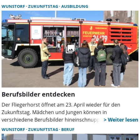
Berufe der Bundeswehr. Die 40 Plätze waren frühzeitig
WUNSTORF
ZUKUNFTSTAG
AUSBILDUNG
ausgebucht.
Berufsbilder entdecken
Der Fliegerhorst öffnet am 23. April wieder für den
Zukunftstag. Mädchen und Jungen können in
verschiedene Berufsbilder hineinschnuppern und den
A400M aus nächster Nähe erleben. Die Teilnehmerzahl ist
WUNSTORF
ZUKUNFTSTAG
BERUF
begrenzt, eine schnelle Anmeldung ist daher erforderlich.