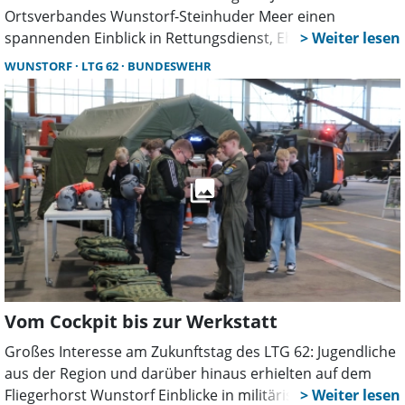
Ortsverbandes Wunstorf-Steinhuder Meer einen
spannenden Einblick in Rettungsdienst, Ehrenamt und
Erste Hilfe erhalten. Besonders der Praxisteil mit
WUNSTORF
LTG 62
BUNDESWEHR
Wiederbelebungsübungen sorgte für große Begeisterung.
Vom Cockpit bis zur Werkstatt
Großes Interesse am Zukunftstag des LTG 62: Jugendliche
aus der Region und darüber hinaus erhielten auf dem
Fliegerhorst Wunstorf Einblicke in militärische und zivile