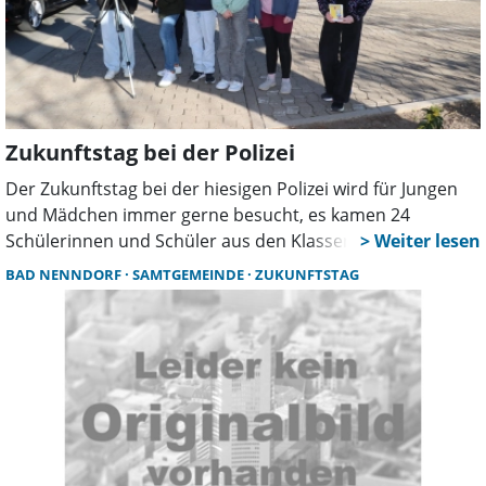
Zukunftstag bei der Polizei
Der Zukunftstag bei der hiesigen Polizei wird für Jungen
und Mädchen immer gerne besucht, es kamen 24
Schülerinnen und Schüler aus den Klassen 5 bis 8.
Natürlich gehörte zum Programm eine Lasermessung an
BAD NENNDORF
SAMTGEMEINDE
ZUKUNFTSTAG
der Feuerwache.