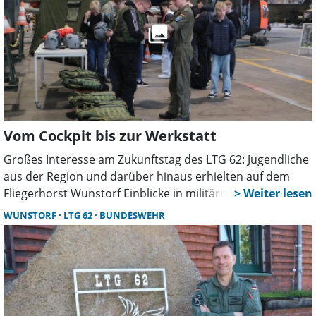
Vom Cockpit bis zur Werkstatt
Großes Interesse am Zukunftstag des LTG 62: Jugendliche
aus der Region und darüber hinaus erhielten auf dem
Fliegerhorst Wunstorf Einblicke in militärische und zivile
Berufe der Bundeswehr. Die 40 Plätze waren frühzeitig
WUNSTORF
LTG 62
BUNDESWEHR
ausgebucht.