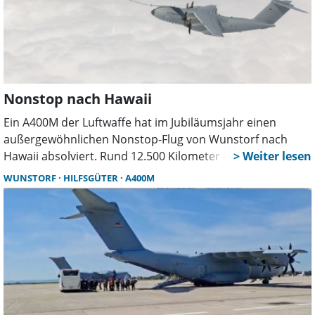
Nonstop nach Hawaii
Ein A400M der Luftwaffe hat im Jubiläumsjahr einen
außergewöhnlichen Nonstop-Flug von Wunstorf nach
Hawaii absolviert. Rund 12.500 Kilometer legte die
Maschine in unter 17 Stunden zurück – unterstützt nur
WUNSTORF
HILFSGÜTER
A400M
durch eigene Tankflugzeuge. Zwei Besatzungen
wechselten sich im Einsatz ab.