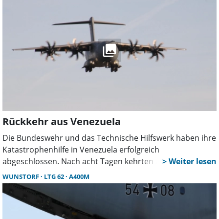
Rückkehr aus Venezuela
Die Bundeswehr und das Technische Hilfswerk haben ihre
Katastrophenhilfe in Venezuela erfolgreich
abgeschlossen. Nach acht Tagen kehrten alle Kräfte
wohlbehalten zurück. Auch Helfer aus Wunstorf waren an
WUNSTORF
LTG 62
A400M
Transport, Logistik und Versorgung beteiligt.