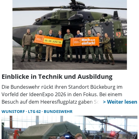
Einblicke in Technik und Ausbildung
Die Bundeswehr rückt ihren Standort Bückeburg im
Vorfeld der IdeenExpo 2026 in den Fokus. Bei einem
Besuch auf dem Heeresflugplatz gaben Soldatinnen und
Soldaten Einblicke in Ausbildung, Technik und
WUNSTORF
LTG 62
BUNDESWEHR
verschiedene Berufsbilder.