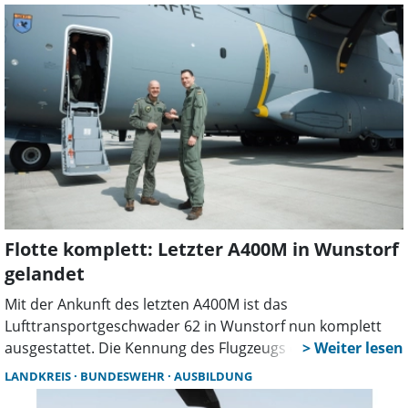
Helfende Raben, der Ende 2024 gegründet wurde.
Flotte komplett: Letzter A400M in Wunstorf
gelandet
Mit der Ankunft des letzten A400M ist das
Lufttransportgeschwader 62 in Wunstorf nun komplett
ausgestattet. Die Kennung des Flugzeugs erinnert
bewusst an frühere Standorte des Lufttransportes und
LANDKREIS
BUNDESWEHR
AUSBILDUNG
schlägt eine Brücke zur Geschichte der Bundeswehr.