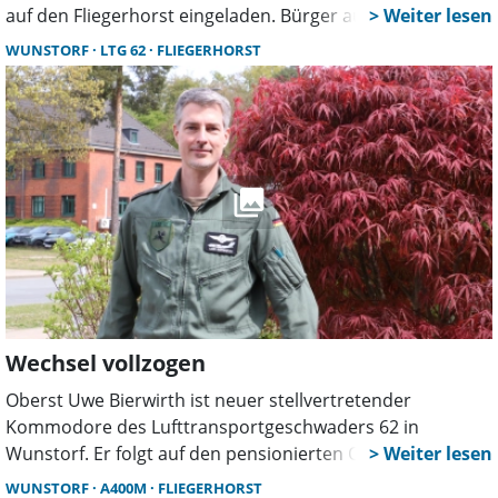
auf den Fliegerhorst eingeladen. Bürger aus Wunstorf
und Umgebung stellten Fragen zu Fluglärm, Sicherheit,
WUNSTORF
LTG 62
FLIEGERHORST
Ausbildung und dem Auftrag des Geschwaders.
Wechsel vollzogen
Oberst Uwe Bierwirth ist neuer stellvertretender
Kommodore des Lufttransportgeschwaders 62 in
Wunstorf. Er folgt auf den pensionierten Oberst Torsten
Fette und übernimmt zugleich den Vorsitz des Vereins
WUNSTORF
A400M
FLIEGERHORST