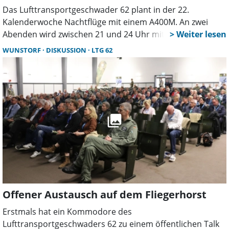
Das Lufttransportgeschwader 62 plant in der 22.
Kalenderwoche Nachtflüge mit einem A400M. An zwei
Abenden wird zwischen 21 und 24 Uhr mit
Nachtsichtbrillen trainiert. Ziel ist die Ausbildung der
WUNSTORF
DISKUSSION
LTG 62
Besatzungen bei Dunkelheit.
Offener Austausch auf dem Fliegerhorst
Erstmals hat ein Kommodore des
Lufttransportgeschwaders 62 zu einem öffentlichen Talk