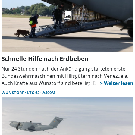
Schnelle Hilfe nach Erdbeben
Nur 24 Stunden nach der Ankündigung starteten erste
Bundeswehrmaschinen mit Hilfsgütern nach Venezuela.
Auch Kräfte aus Wunstorf sind beteiligt: Das THW lieferte
kurzfristig Material, Helfer und Suchhunde für den
WUNSTORF
LTG 62
A400M
internationalen Katastropheneinsatz.