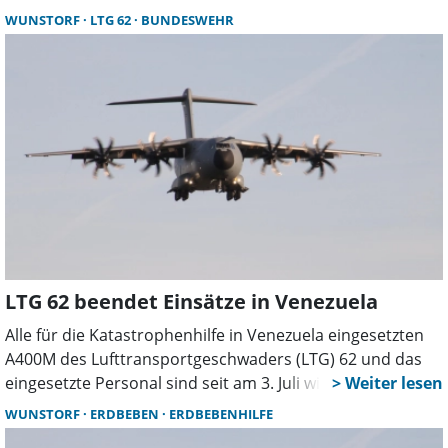
Mittwoch in den späten Abendstunden. Ziel ist die
WUNSTORF
LTG 62
BUNDESWEHR
Ausbildung mit Nachtsichtgeräten bei möglichst geringer
Belastung der Bevölkerung.
LTG 62 beendet Einsätze in Venezuela
Alle für die Katastrophenhilfe in Venezuela eingesetzten
A400M des Lufttransportgeschwaders (LTG) 62 und das
eingesetzte Personal sind seit am 3. Juli wieder
wohlbehalten zurück. Damit sei die Katastrophenhilfe
WUNSTORF
ERDBEBEN
ERDBEBENHILFE
nach acht Tagen vorläufig beendet.