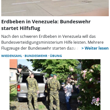
Erdbeben in Venezuela: Bundeswehr
startet Hilfsflug
Nach den schweren Erdbeben in Venezuela will das
Bundesverteidigungsministerium Hilfe leisten. Mehrere
Flugzeuge der Bundeswehr starten dazu am Freitag vom
Fliegerhorst Wunstorf in das betroffene Gebiet.
WIEDENSAHL
BUNDESWEHR
ÜBUNG