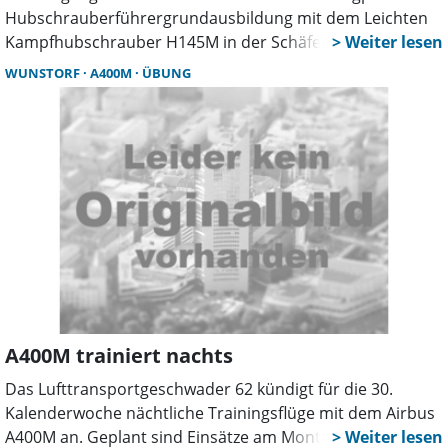
Hubschrauberführergrundausbildung mit dem Leichten
Kampfhubschrauber H145M in der Schäfer-Kaserne. Am
Standort Achum investiert der Bund rund eine Milliarde
WUNSTORF
A400M
ÜBUNG
Euro.
A400M trainiert nachts
Das Lufttransportgeschwader 62 kündigt für die 30.
Kalenderwoche nächtliche Trainingsflüge mit dem Airbus
A400M an. Geplant sind Einsätze am Montag und