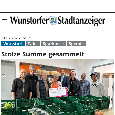
menu
Stolze Summe ge
31.07.2025 15:12
Wunstorf
Tafel
Sparkasse
Spende
Stolze Summe gesammelt