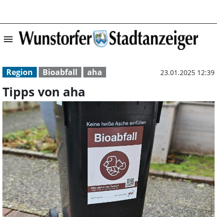
menu
Tipps von aha |
Region
Bioabfall
aha
23.01.2025 12:39
Tipps von aha