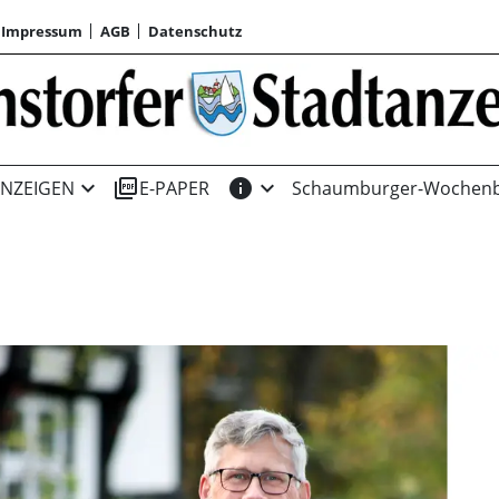
Impressum
AGB
Datenschutz
expand_more
picture_as_pdf
info
expand_more
NZEIGEN
E-PAPER
Schaumburger-Wochenb