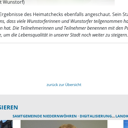
dt Wunstorf)
e Ergebnisse des Heimatchecks ebenfalls angeschaut. Sein S
ns, dass viele Wunstorferinnen und Wunstorfer teilgenommen hab
ieten hat. Die Teilnehmerinnen und Teilnehmer benennen mit den
e, um die Lebensqualität in unserer Stadt noch weiter zu steige
zurück zur Übersicht
SIEREN
SAMTGEMEINDE NIEDERNWÖHREN
DIGITALISIERUNG
SAMTG
LANDK