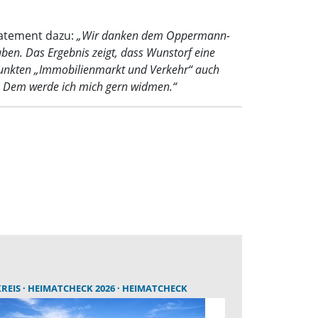
tatement dazu:
„Wir danken dem Oppermann-
en. Das Ergebnis zeigt, dass Wunstorf eine
 Punkten „Immobilienmarkt und Verkehr“ auch
rn. Dem werde ich mich gern widmen.“
EMEINDE
REIS
HEIMATCHECK 2026
HEIMATCHECK