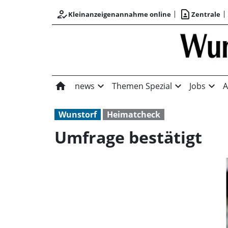
how_to_reg
contact_page
Kleinanzeigenannahme online
Zentrale
home
expand_more
expand_more
expand_more
news
Themen Spezial
Jobs
A
Wunstorf
Heimatcheck
Umfrage bestätigt