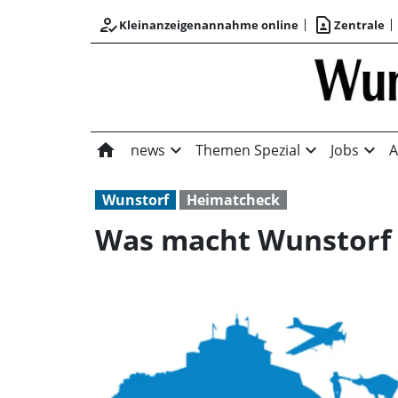
how_to_reg
contact_page
Kleinanzeigenannahme online
Zentrale
home
expand_more
expand_more
expand_more
news
Themen Spezial
Jobs
A
Wunstorf
Heimatcheck
Was macht Wunstorf a