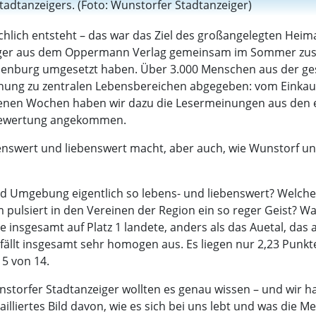
tadtanzeigers. (Foto: Wunstorfer Stadtanzeiger)
ächlich entsteht – das war das Ziel des großangelegten He
iger aus dem Oppermann Verlag gemeinsam im Sommer zus
enburg umgesetzt haben. Über 3.000 Menschen aus der ge
ung zu zentralen Lebensbereichen abgegeben: vom Einkaufen
ngenen Wochen haben wir dazu die Lesermeinungen aus den
tbewertung angekommen.
ebenswert und liebenswert macht, aber auch, wie Wunstorf
d Umgebung eigentlich so lebens- und liebenswert? Welche
m pulsiert in den Vereinen der Region ein so reger Geist? 
nsgesamt auf Platz 1 landete, anders als das Auetal, das a
llt insgesamt sehr homogen aus. Es liegen nur 2,23 Punkt
 5 von 14.
torfer Stadtanzeiger wollten es genau wissen – und wir 
illiertes Bild davon, wie es sich bei uns lebt und was die 