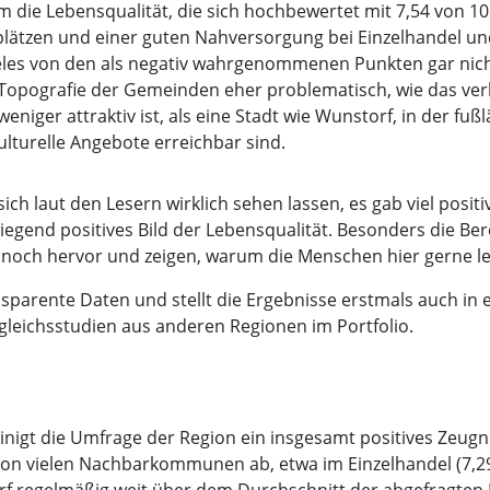
die Lebensqualität, die sich hochbewertet mit 7,54 von 1
lätzen und einer guten Nahversorgung bei Einzelhandel und
eles von den als negativ wahrgenommenen Punkten gar nicht
r Topografie der Gemeinden eher problematisch, wie das ver
ger attraktiv ist, als eine Stadt wie Wunstorf, in der fußl
ulturelle Angebote erreichbar sind.
h laut den Lesern wirklich sehen lassen, es gab viel posi
egend positives Bild der Lebensqualität. Besonders die Ber
 noch hervor und zeigen, warum die Menschen hier gerne le
nsparente Daten und stellt die Ergebnisse erstmals auch in
leichsstudien aus anderen Regionen im Portfolio.
nigt die Umfrage der Region ein insgesamt positives Zeugni
on vielen Nachbarkommunen ab, etwa im Einzelhandel (7,29 
orf regelmäßig weit über dem Durchschnitt der abgefragten 