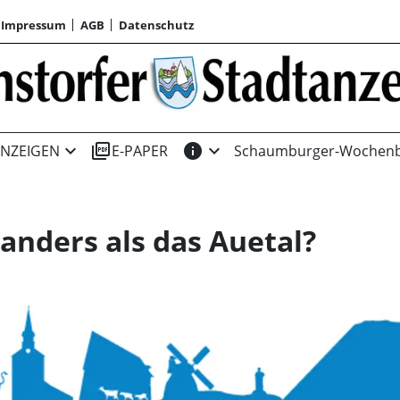
Impressum
AGB
Datenschutz
expand_more
picture_as_pdf
info
expand_more
NZEIGEN
E-PAPER
Schaumburger-Wochenb
nders als das Auetal?