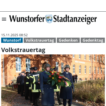
menu
Volkstrauertag 
15.11.2025 08:52
Wunstorf
Volkstrauertag
Gedenken
Gedenktag
Volkstrauertag