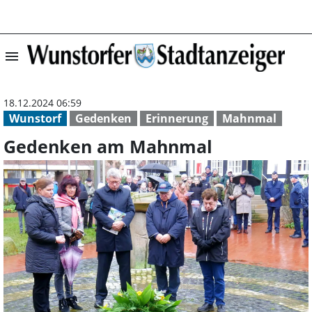
menu
Gedenken am Ma
18.12.2024 06:59
Wunstorf
Gedenken
Erinnerung
Mahnmal
Gedenken am Mahnmal