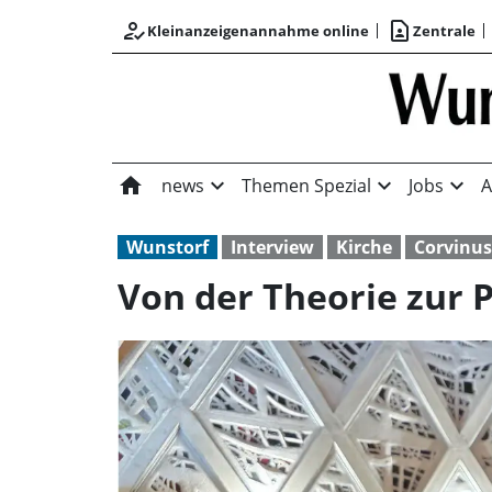
how_to_reg
contact_page
Kleinanzeigenannahme online
Zentrale
home
expand_more
expand_more
expand_more
news
Themen Spezial
Jobs
A
Wunstorf
Interview
Kirche
Corvinus
Von der Theorie zur P