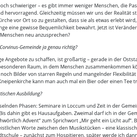
noch schwieriger – es gibt immer weniger Menschen, die Pa
d hervorragend. Gleichzeitig müssen wir uns der Realität st
rche vor Ort so zu gestalten, dass sie als etwas erlebt wird,
nge eine gewisse Bequemlichkeit bewahrt. Jetzt ist Veränder
m Menschen neu anzusprechen?
 Corvinus-Gemeinde ja genau richtig?
ige Angebote zu schaffen, ist großartig – gerade in der Ostst
nen besonderen Raum, in dem Menschen zusammenkommen könn
 noch Bilder von starren Regeln und mangelnder Flexibilitä
r Kneipenkirche kann man auch mal ein Bier oder einen Tee
ktischen Ausbildung?
selnden Phasen: Seminare in Loccum und Zeit in der Gemein
is dahin gibt es Hausaufgaben. Zweimal darf ich in der Gem
hwörtlich Advent“ zum Sprichwort „Mir geht ein Licht auf“. 
stlichen Worte zwischen den Musikstücken – eine klassische 
dtschule – zunächst zum Hospitieren, später werde ich dann