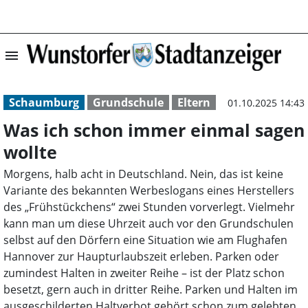
menu
Was ich schon i
Schaumburg
Grundschule
Eltern
01.10.2025 14:43
Was ich schon immer einmal sagen
wollte
Morgens, halb acht in Deutschland. Nein, das ist keine
Variante des bekannten Werbeslogans eines Herstellers
des „Frühstückchens“ zwei Stunden vorverlegt. Vielmehr
kann man um diese Uhrzeit auch vor den Grundschulen
selbst auf den Dörfern eine Situation wie am Flughafen
Hannover zur Haupturlaubszeit erleben. Parken oder
zumindest Halten in zweiter Reihe – ist der Platz schon
besetzt, gern auch in dritter Reihe. Parken und Halten im
ausgeschilderten Haltverbot gehört schon zum gelebten