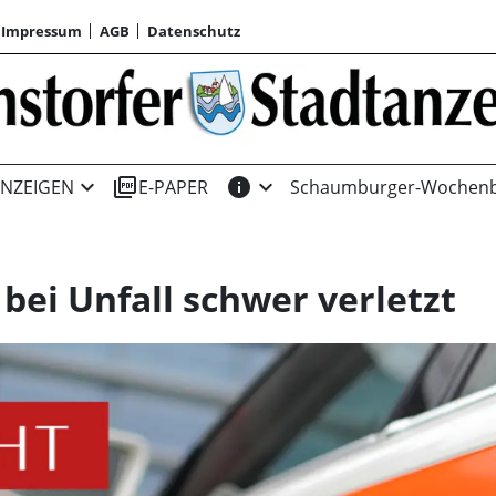
Impressum
AGB
Datenschutz
expand_more
picture_as_pdf
info
expand_more
NZEIGEN
E-PAPER
Schaumburger-Wochenb
bei Unfall schwer verletzt