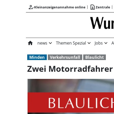
how_to_reg
contact_page
Kleinanzeigenannahme online
Zentrale
home
expand_more
expand_more
expand_more
news
Themen Spezial
Jobs
A
Minden
Verkehrsunfall
Blaulicht
Zwei Motorradfahrer 