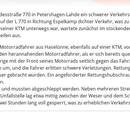
desstraße 770 in Petershagen-Lahde ein schwerer Verkehrs
uf der L 770 in Richtung Espelkamp dichter Verkehr, was zu
 seiner KTM unterwegs war, wartete zunächst im stockende
eifen aus.
er Motorradfahrer aus Haselünne, ebenfalls auf einer KTM, v
den herannahenden Motorradfahrer, als er sich bereits que
e mit der Front seines Motorrads seitlich gegen das Fahrz
n um, und die Fahrer erlitten schwere Verletzungen. Rettun
ser gebracht wurden. Ein angeforderter Rettungshubschraub
n.
t und mussten abgeschleppt werden. Neben mehreren Strei
 Unfallstelle lag etwa mittig zwischen der Weser und dem S
zwei Stunden lang voll gesperrt, was zu erheblichen Verkehr