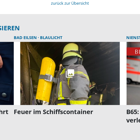
zurück zur Übersicht
SIEREN
BAD EILSEN
BLAULICHT
NIENS
hrt
Feuer im Schiffscontainer
B65:
verl