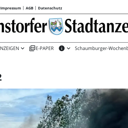
Impressum
AGB
Datenschutz
expand_more
picture_as_pdf
info
expand_more
NZEIGEN
E-PAPER
Schaumburger-Wochenb
2