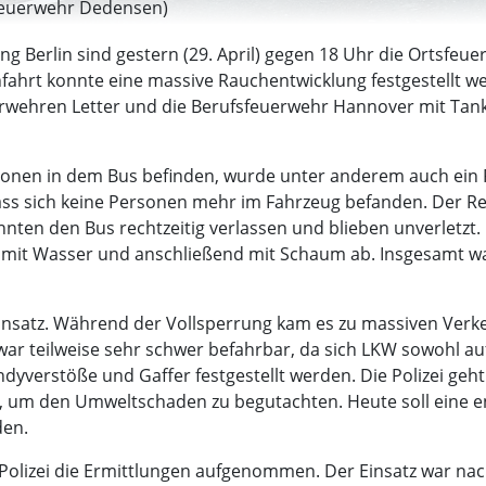
tsfeuerwehr Dedensen)
ung Berlin sind gestern (29. April) gegen 18 Uhr die Orts
ahrt konnte eine massive Rauchentwicklung festgestellt wer
uerwehren Letter und die Berufsfeuerwehr Hannover mit Tan
ersonen in dem Bus befinden, wurde unter anderem auch ein
 dass sich keine Personen mehr im Fahrzeug befanden. Der
nten den Bus rechtzeitig verlassen und blieben unverletzt. 
mit Wasser und anschließend mit Schaum ab. Insgesamt war
Einsatz. Während der Vollsperrung kam es zu massiven Ve
r teilweise sehr schwer befahrbar, da sich LKW sowohl auf
erstöße und Gaffer festgestellt werden. Die Polizei geht d
rt, um den Umweltschaden zu begutachten. Heute soll ei
den.
olizei die Ermittlungen aufgenommen. Der Einsatz war nac