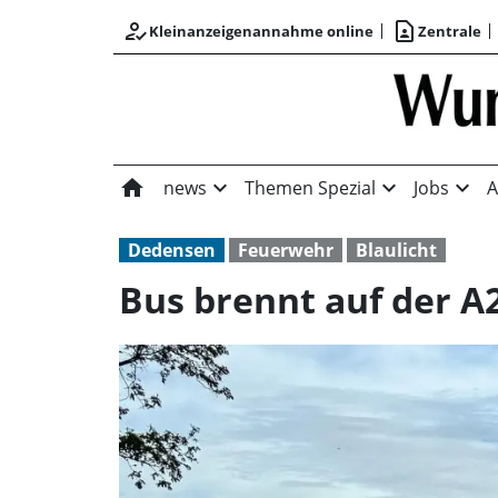
how_to_reg
contact_page
Kleinanzeigenannahme online
Zentrale
home
expand_more
expand_more
expand_more
news
Themen Spezial
Jobs
A
Dedensen
Feuerwehr
Blaulicht
Bus brennt auf der A