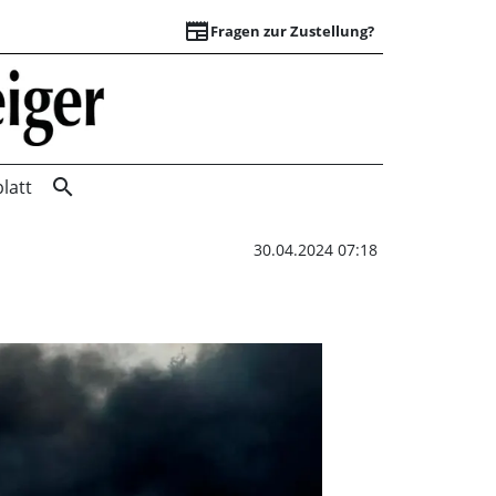
newspaper
Fragen zur Zustellung?
Bus brennt auf der
search
latt
30.04.2024 07:18