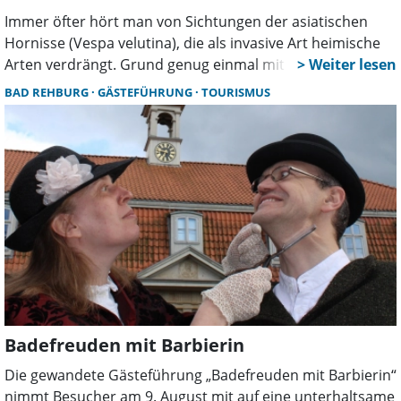
Immer öfter hört man von Sichtungen der asiatischen
Hornisse (Vespa velutina), die als invasive Art heimische
Arten verdrängt. Grund genug einmal mit Marcel Müller-
Meißner zu sprechen. Er ist Wespenberater und
BAD REHBURG
GÄSTEFÜHRUNG
TOURISMUS
Hornissenberater in der Region Hannover und im
Landkreis Schaumburg.
Badefreuden mit Barbierin
Die gewandete Gästeführung „Badefreuden mit Barbierin“
nimmt Besucher am 9. August mit auf eine unterhaltsame