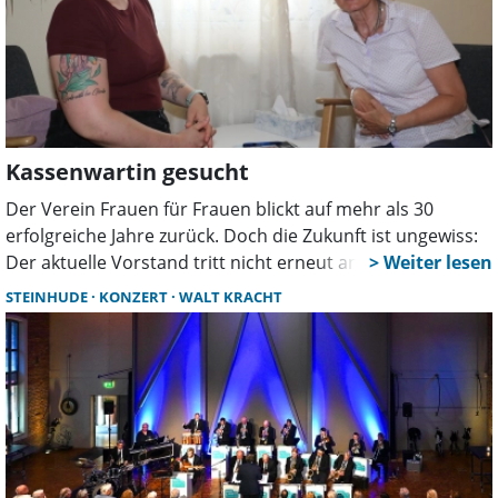
Kassenwartin gesucht
Der Verein Frauen für Frauen blickt auf mehr als 30
erfolgreiche Jahre zurück. Doch die Zukunft ist ungewiss:
Der aktuelle Vorstand tritt nicht erneut an. Für fast alle
Posten gibt es bereits Interessentinnen. Jetzt wird
STEINHUDE
KONZERT
WALT KRACHT
dringend eine Kassenwartin gesucht, damit die
Vereinsarbeit weitergehen kann.