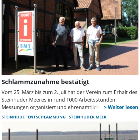
den Ehrenamtlichen.
Schlammzunahme bestätigt
Vom 25. März bis zum 2. Juli hat der Verein zum Erhalt des
Steinhuder Meeres in rund 1000 Arbeitsstunden
Messungen organisiert und ehrenamtlich durchgeführt.
Nun wurden die Ergebnisse vorgestellt.
STEINHUDE
ENTSCHLAMMUNG
STEINHUDER MEER