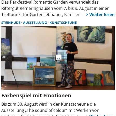
Das Parkfestival Romantic Garden verwandelt das
Rittergut Remeringhausen vom 7. bis 9. August in einen
Treffpunkt für Gartenliebhaber, Familien und Genießer.
Mehr als 130 Aussteller, Live-Musik, Parkführungen,
STEINHUDE
AUSSTELLUNG
KUNSTSCHEUNE
Kunsthandwerk und zahlreiche Mitmachaktionen sorgen
für ein abwechslungsreiches Sommerwochenende.
Farbenspiel mit Emotionen
Bis zum 30. August wird in der Kunstscheune die
Ausstellung „The sound of colour“ mit Werken von