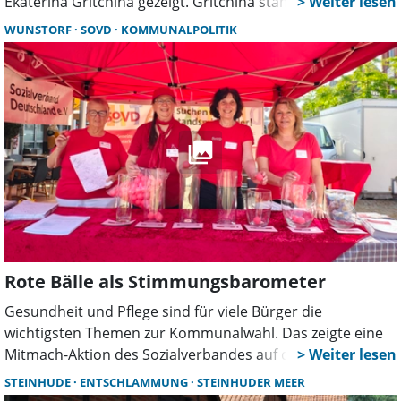
Ekaterina Gritchina gezeigt. Gritchina stammt aus
Russland. 2023 kam sie nach Deutschland und widmet
WUNSTORF
SOVD
KOMMUNALPOLITIK
sich seitdem hauptberuflich der Malerei. In der
Kunstscheune stellt sie zum ersten Mal aus.
Rote Bälle als Stimmungsbarometer
Gesundheit und Pflege sind für viele Bürger die
wichtigsten Themen zur Kommunalwahl. Das zeigte eine
Mitmach-Aktion des Sozialverbandes auf dem Wunstorfer
Marktplatz. Mit roten Bällen stimmten Besucher über ihre
STEINHUDE
ENTSCHLAMMUNG
STEINHUDER MEER
politischen Prioritäten ab und suchten das Gespräch mit