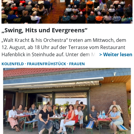
„Swing, Hits und Evergreens“
„Walt Kracht & his Orchestra“ treten am Mittwoch, dem
12. August, ab 18 Uhr auf der Terrasse vom Restaurant
Hafenblick in Steinhude auf. Unter dem Motto „Swing, Hits
& Evergreens” präsentiert die Formation ein vielseitiges
KOLENFELD
FRAUENFRÜHSTÜCK
FRAUEN
Musikprogramm, welches Generationen verbindet.