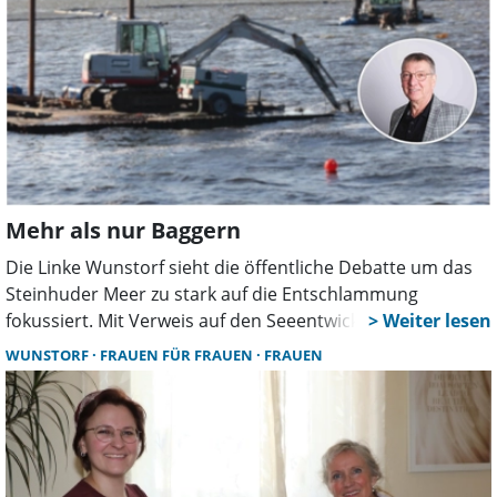
Mehr als nur Baggern
Die Linke Wunstorf sieht die öffentliche Debatte um das
Steinhuder Meer zu stark auf die Entschlammung
fokussiert. Mit Verweis auf den Seeentwicklungsplan
fordert die Partei, die Ursachen der Verschlammung
WUNSTORF
FRAUEN FÜR FRAUEN
FRAUEN
stärker zu bekämpfen und kommunale
Handlungsmöglichkeiten konsequent zu nutzen.