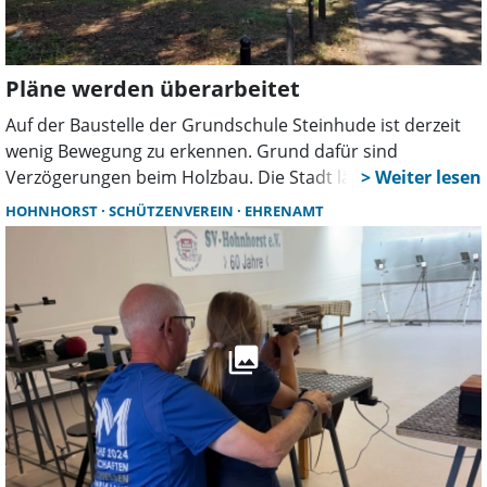
Großenheidorn erworben werden.
Pläne werden überarbeitet
Auf der Baustelle der Grundschule Steinhude ist derzeit
wenig Bewegung zu erkennen. Grund dafür sind
Verzögerungen beim Holzbau. Die Stadt lässt aktuell
Montage- und Ablaufpläne überarbeiten. Ob sich daraus
HOHNHORST
SCHÜTZENVEREIN
EHRENAMT
Folgen für den Zeitplan des ersten Bauabschnitts
ergeben, ist noch offen.