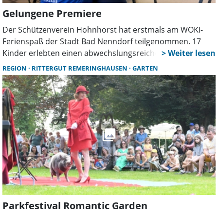
Gelungene Premiere
Der Schützenverein Hohnhorst hat erstmals am WOKI-
Ferienspaß der Stadt Bad Nenndorf teilgenommen. 17
Kinder erlebten einen abwechslungsreichen Tag mit
Lichtpunktschießen, Blasrohrsport, Spielen und
REGION
RITTERGUT REMERINGHAUSEN
GARTEN
Experimenten. Zwölf Ehrenamtliche sorgten für eine
intensive Betreuung.
Parkfestival Romantic Garden