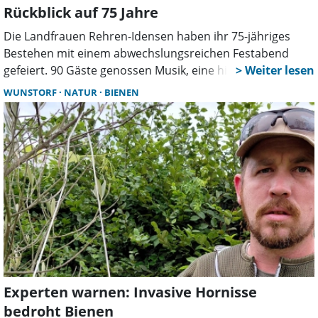
Rückblick auf 75 Jahre
Die Landfrauen Rehren-Idensen haben ihr 75-jähriges
Bestehen mit einem abwechslungsreichen Festabend
gefeiert. 90 Gäste genossen Musik, eine historische
Modenschau und kulinarische Spezialitäten. Auch
WUNSTORF
NATUR
BIENEN
Vertreter aus Politik und Landwirtschaft würdigten das
Engagement des Vereins.
Experten warnen: Invasive Hornisse
bedroht Bienen