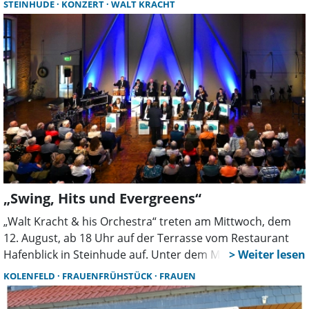
STEINHUDE
KONZERT
WALT KRACHT
dringend eine Kassenwartin gesucht, damit die
Vereinsarbeit weitergehen kann.
„Swing, Hits und Evergreens“
„Walt Kracht & his Orchestra“ treten am Mittwoch, dem
12. August, ab 18 Uhr auf der Terrasse vom Restaurant
Hafenblick in Steinhude auf. Unter dem Motto „Swing, Hits
& Evergreens” präsentiert die Formation ein vielseitiges
KOLENFELD
FRAUENFRÜHSTÜCK
FRAUEN
Musikprogramm, welches Generationen verbindet.