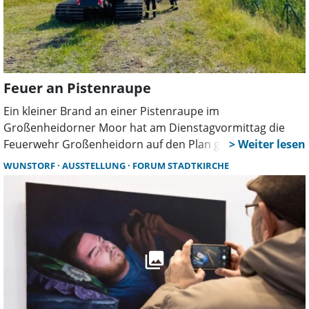
Feuer an Pistenraupe
Ein kleiner Brand an einer Pistenraupe im
Großenheidorner Moor hat am Dienstagvormittag die
Feuerwehr Großenheidorn auf den Plan gerufen. Dank
des umsichtigen Handelns des Fahrers und des schnellen
WUNSTORF
AUSSTELLUNG
FORUM STADTKIRCHE
Eingreifens der Einsatzkräfte konnte eine Ausbreitung des
Feuers verhindert werden.