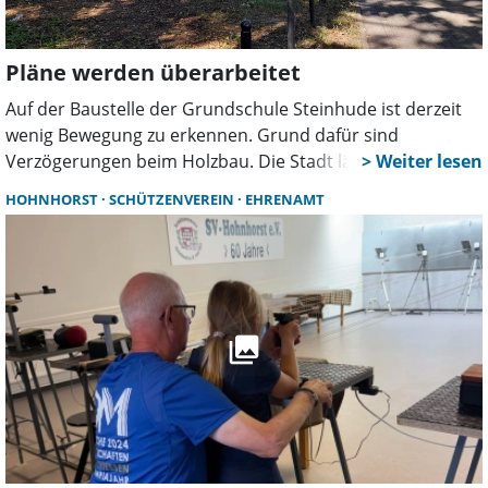
Pläne werden überarbeitet
Auf der Baustelle der Grundschule Steinhude ist derzeit
wenig Bewegung zu erkennen. Grund dafür sind
Verzögerungen beim Holzbau. Die Stadt lässt aktuell
Montage- und Ablaufpläne überarbeiten. Ob sich daraus
HOHNHORST
SCHÜTZENVEREIN
EHRENAMT
Folgen für den Zeitplan des ersten Bauabschnitts
ergeben, ist noch offen.