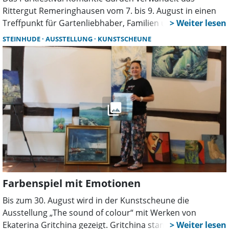
Rittergut Remeringhausen vom 7. bis 9. August in einen
Treffpunkt für Gartenliebhaber, Familien und Genießer.
Mehr als 130 Aussteller, Live-Musik, Parkführungen,
STEINHUDE
AUSSTELLUNG
KUNSTSCHEUNE
Kunsthandwerk und zahlreiche Mitmachaktionen sorgen
für ein abwechslungsreiches Sommerwochenende.
Farbenspiel mit Emotionen
Bis zum 30. August wird in der Kunstscheune die
Ausstellung „The sound of colour“ mit Werken von
Ekaterina Gritchina gezeigt. Gritchina stammt aus