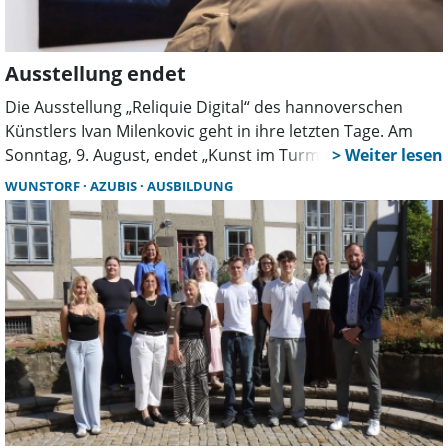
Ausstellung endet
Die Ausstellung „Reliquie Digital“ des hannoverschen
Künstlers Ivan Milenkovic geht in ihre letzten Tage. Am
Sonntag, 9. August, endet „Kunst im Turm und in der
Kirche“ mit einer Finissage in der Stadtkirche. Besucher
WUNSTORF
AZUBIS
AUSBILDUNG
können die Werke zuvor noch an mehreren Terminen
besichtigen.