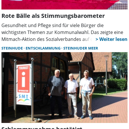
Rote Bälle als Stimmungsbarometer
Gesundheit und Pflege sind für viele Bürger die
wichtigsten Themen zur Kommunalwahl. Das zeigte eine
Mitmach-Aktion des Sozialverbandes auf dem Wunstorfer
Marktplatz. Mit roten Bällen stimmten Besucher über ihre
STEINHUDE
ENTSCHLAMMUNG
STEINHUDER MEER
politischen Prioritäten ab und suchten das Gespräch mit
den Ehrenamtlichen.