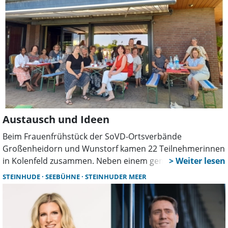
Austausch und Ideen
Beim Frauenfrühstück der SoVD-Ortsverbände
Großenheidorn und Wunstorf kamen 22 Teilnehmerinnen
in Kolenfeld zusammen. Neben einem gemeinsamen
Frühstück standen Ideen für künftige Veranstaltungen,
STEINHUDE
SEEBÜHNE
STEINHUDER MEER
Angebote für Frauen und Themen zur Kommunalwahl
2026 im Mittelpunkt.