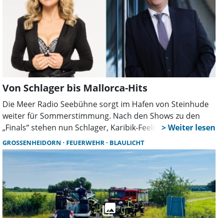
Von Schlager bis Mallorca-Hits
Die Meer Radio Seebühne sorgt im Hafen von Steinhude
weiter für Sommerstimmung. Nach den Shows zu den
„Finals“ stehen nun Schlager, Karibik-Feeling,
Partyklassiker und Mallorca-Hits auf dem Programm. Der
GROSSENHEIDORN
FEUERWEHR
BLAULICHT
Eintritt zu allen Musikabenden ist frei.