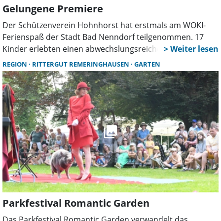
Gelungene Premiere
Der Schützenverein Hohnhorst hat erstmals am WOKI-
Ferienspaß der Stadt Bad Nenndorf teilgenommen. 17
Kinder erlebten einen abwechslungsreichen Tag mit
Lichtpunktschießen, Blasrohrsport, Spielen und
REGION
RITTERGUT REMERINGHAUSEN
GARTEN
Experimenten. Zwölf Ehrenamtliche sorgten für eine
intensive Betreuung.
Parkfestival Romantic Garden
Das Parkfestival Romantic Garden verwandelt das