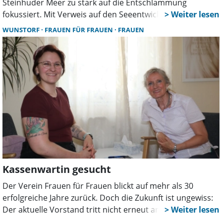
Steinhuder Meer zu stark auf die Entschlammung
fokussiert. Mit Verweis auf den Seeentwicklungsplan
fordert die Partei, die Ursachen der Verschlammung
WUNSTORF
FRAUEN FÜR FRAUEN
FRAUEN
stärker zu bekämpfen und kommunale
Handlungsmöglichkeiten konsequent zu nutzen.
Kassenwartin gesucht
Der Verein Frauen für Frauen blickt auf mehr als 30
erfolgreiche Jahre zurück. Doch die Zukunft ist ungewiss:
Der aktuelle Vorstand tritt nicht erneut an. Für fast alle
Posten gibt es bereits Interessentinnen. Jetzt wird