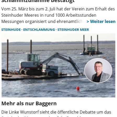
Schlammzunahme bestätigt
Vom 25. März bis zum 2. Juli hat der Verein zum Erhalt des
Steinhuder Meeres in rund 1000 Arbeitsstunden
Messungen organisiert und ehrenamtlich durchgeführt.
Nun wurden die Ergebnisse vorgestellt.
STEINHUDE
ENTSCHLAMMUNG
STEINHUDER MEER
Mehr als nur Baggern
Die Linke Wunstorf sieht die öffentliche Debatte um das