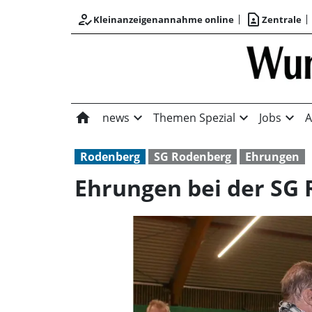
how_to_reg
contact_page
Kleinanzeigenannahme online
Zentrale
home
expand_more
expand_more
expand_more
news
Themen Spezial
Jobs
A
Rodenberg
SG Rodenberg
Ehrungen
Ehrungen bei der SG