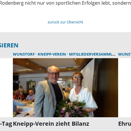
 Rodenberg nicht nur von sportlichen Erfolgen lebt, sonde
zurück zur Übersicht
SIEREN
WUNSTORF
KNEIPP-VEREIN
MITGLIEDERVERSAMMLUNG
WUNS
-Tag
Kneipp-Verein zieht Bilanz
Ehr