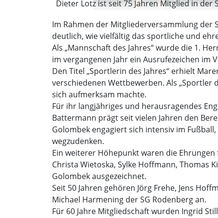
Dieter Lotz ist seit 75 Jahren Mitglied in de
Im Rahmen der Mitgliederversammlung der 
deutlich, wie vielfältig das sportliche und e
Als „Mannschaft des Jahres“ wurde die 1. He
im vergangenen Jahr ein Ausrufezeichen im V
Den Titel „Sportlerin des Jahres“ erhielt Mar
verschiedenen Wettbewerben. Als „Sportler d
sich aufmerksam machte.
Für ihr langjähriges und herausragendes E
Battermann prägt seit vielen Jahren den Bere
Golombek engagiert sich intensiv im Fußball,
wegzudenken.
Ein weiterer Höhepunkt waren die Ehrungen für
Christa Wietoska, Sylke Hoffmann, Thomas Ki
Golombek ausgezeichnet.
Seit 50 Jahren gehören Jörg Frehe, Jens Hoff
Michael Harmening der SG Rodenberg an.
Für 60 Jahre Mitgliedschaft wurden Ingrid Sti