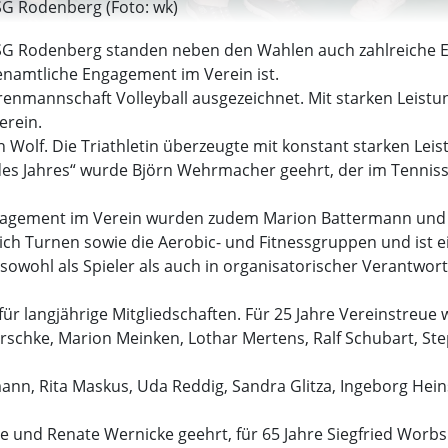
r SG Rodenberg (Foto: wk)
SG Rodenberg standen neben den Wahlen auch zahlreiche
hrenamtliche Engagement im Verein ist.
rrenmannschaft Volleyball ausgezeichnet. Mit starken Leist
erein.
en Wolf. Die Triathletin überzeugte mit konstant starken Le
es Jahres“ wurde Björn Wehrmacher geehrt, der im Tennissp
ngagement im Verein wurden zudem Marion Battermann und
ich Turnen sowie die Aerobic- und Fitnessgruppen und ist ei
 sowohl als Spieler als auch in organisatorischer Verantwo
 langjährige Mitgliedschaften. Für 25 Jahre Vereinstreue wu
rschke, Marion Meinken, Lothar Mertens, Ralf Schubart, St
mann, Rita Maskus, Uda Reddig, Sandra Glitza, Ingeborg Hein
lle und Renate Wernicke geehrt, für 65 Jahre Siegfried Worb