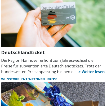
Deutschlandticket
Die Region Hannover erhöht zum Jahreswechsel die
Preise für subventionierte Deutschlandtickets. Trotz der
bundesweiten Preisanpassung bleiben die ermäßigten
Varianten für Job, Jugend, Sozial und Ehrenamt aber
WUNSTORF
ENTENRENNEN
PREISE
deutlich günstiger als das reguläre Ticket.