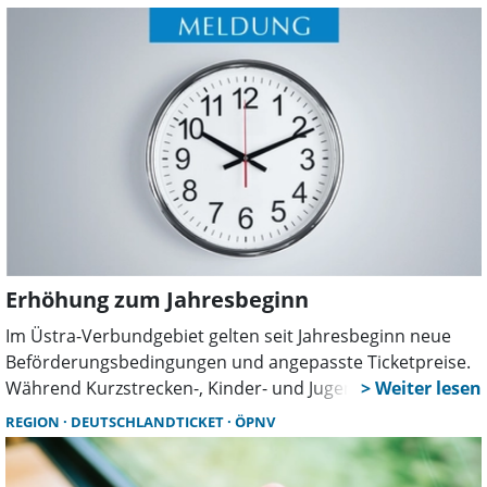
eingeordnet. Zudem beglückwünschten sie die Gewinner,
die Geldpreise im Wert von 500 Euro bis 5.000 Euro
abgeräumt hatten.
Erhöhung zum Jahresbeginn
Im Üstra-Verbundgebiet gelten seit Jahresbeginn neue
Beförderungsbedingungen und angepasste Ticketpreise.
Während Kurzstrecken-, Kinder- und Jugendkarten stabil
bleiben, steigen die übrigen Fahrkartenpreise moderat
REGION
DEUTSCHLANDTICKET
ÖPNV
um rund drei Prozent. Alle Details online unter uestra.de.