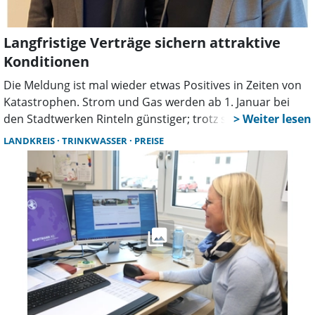
Langfristige Verträge sichern attraktive
Konditionen
Die Meldung ist mal wieder etwas Positives in Zeiten von
Katastrophen. Strom und Gas werden ab 1. Januar bei
den Stadtwerken Rinteln günstiger; trotz steigender
Umlagen! Wie die Stadtwerke mitteilen, hat sich die
LANDKREIS
TRINKWASSER
PREISE
langfristige Einkaufsstrategie bewährt und der
Energieversorger bietet auch 2025 attraktive
Sondertarife. Möglich wird die Preissenkung dank der
geänderten Einkaufsstrategie des kommunalen
Versorgers, der den Energieeinkauf langfristig im Voraus
plant und in Tranchen immer dann tätigt, wenn niedrige
Preise verfügbar sind. „Wir freuen uns, dass wir dank
unserer vorausschauenden Beschaffungsstrategie die
steigenden Umlagen für unsere Kundinnen und Kunden
abfangen und die Preise sogar leicht senken können“,