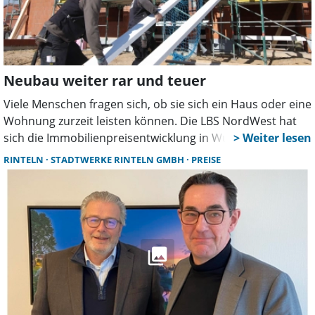
Neubau weiter rar und teuer
Viele Menschen fragen sich, ob sie sich ein Haus oder eine
Wohnung zurzeit leisten können. Die LBS NordWest hat
sich die Immobilienpreisentwicklung in Wunstorf für das
vergangene Jahr genauer angeschaut. Während
RINTELN
STADTWERKE RINTELN GMBH
PREISE
Neubauten weiter rar und teuer sind, haben sich die
Preise auf Gebrauchtimmobilienmarkt beruhigt.