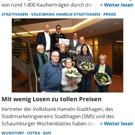
von rund 1.800 Kaufverträgen durch die Geschäftsstelle
des Gutachterausschusses Hameln-Hannover für das Jahr
STADTHAGEN
VOLKSBANK HAMELN-STADTHAGEN
PREISE
2025 zeigt der Trend in fast allen Segmenten nach oben.
Besonders deutlich wird dies am gestiegenen
Geldumsatz, der um 18 Prozent auf insgesamt 375
Millionen Euro kletterte.
Mit wenig Losen zu tollen Preisen
Vertreter der Volksbank Hameln-Stadthagen, des
Stadtmarketingvereins Stadthagen (SMS) und des
Schaumburger Wochenblattes haben das große
Weihnachtsgewinnspiel in Stadthagen als Erfolg
WUNSTORF
ÜSTRA
GVH