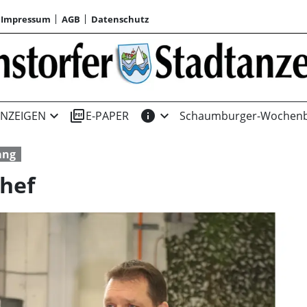
Impressum
AGB
Datenschutz
expand_more
picture_as_pdf
info
expand_more
NZEIGEN
E-PAPER
Schaumburger-Wochenb
ang
Chef