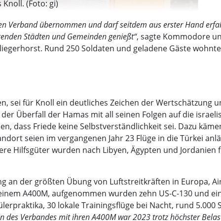
noll. (Foto: gi)
igen Verband übernommen und darf seitdem aus erster Hand erfah
genden Städten und Gemeinden genießt“
, sagte Kommodore und
iegerhorst. Rund 250 Soldaten und geladene Gäste wohnten
en, sei für Knoll ein deutliches Zeichen der Wertschätzung 
der Überfall der Hamas mit all seinen Folgen auf die israeli
en, dass Friede keine Selbstverständlichkeit sei. Dazu kämen
andort seien im vergangenen Jahr 23 Flüge in die Türkei an
ere Hilfsgüter wurden nach Libyen, Ägypten und Jordanien f
ung an der größten Übung von Luftstreitkräften in Europa, Ai
it einem A400M, aufgenommen wurden zehn US-C-130 und ei
rpraktika, 30 lokale Trainingsflüge bei Nacht, rund 5.000
n des Verbandes mit ihren A400M war 2023 trotz höchster Belast