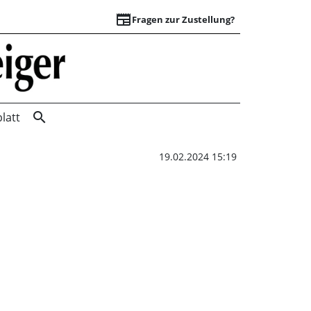
newspaper
Fragen zur Zustellung?
Erste Ansprache al
search
latt
19.02.2024 15:19