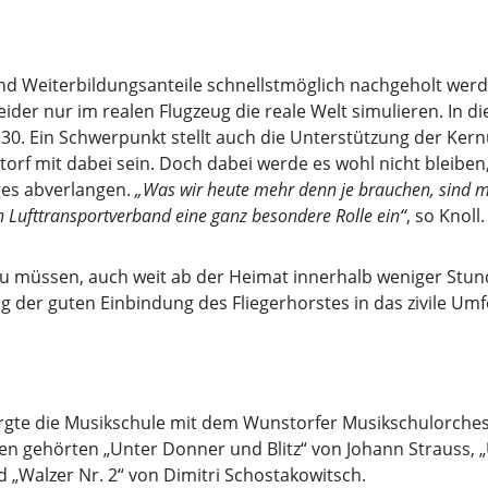
und Weiterbildungsanteile schnellstmöglich nachgeholt wer
ider nur im realen Flugzeug die reale Welt simulieren. In di
0. Ein Schwerpunkt stellt auch die Unterstützung der Kernü
orf mit dabei sein. Doch dabei werde es wohl nicht bleiben
ges abverlangen.
„Was wir heute mehr denn je brauchen, sind mo
n Lufttransportverband eine ganz besondere Rolle ein“
, so Knoll.
in zu müssen, auch weit ab der Heimat innerhalb weniger St
ung der guten Einbindung des Fliegerhorstes in das zivile U
sorgte die Musikschule mit dem Wunstorfer Musikschulorches
n gehörten „Unter Donner und Blitz“ von Johann Strauss, „
„Walzer Nr. 2“ von Dimitri Schostakowitsch.