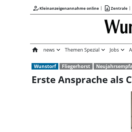
how_to_reg
contact_page
Kleinanzeigenannahme online
Zentrale
home
expand_more
expand_more
expand_more
news
Themen Spezial
Jobs
A
Wunstorf
Fliegerhorst
Neujahrsempf
Erste Ansprache als 