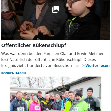
Öffentlicher Kükenschlupf
Was war denn bei den Familien Olaf und Erwin Metzner
los? Natürlich der öffentliche Kükenschlupf. Dieses
Ereignis zieht hunderte von Besuchern, besonders Kinder
an. Geschätzt waren es mehr als 500.
POGGENHAGEN