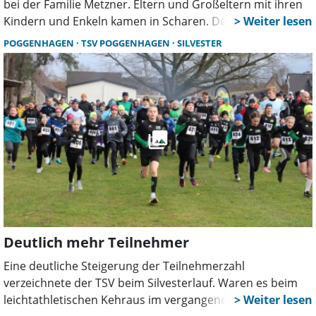
bei der Familie Metzner. Eltern und Großeltern mit ihren
Kindern und Enkeln kamen in Scharen. Der öffentliche
Kükenschlupf ist seit vielen Jahren ein Top-Ereignis, das
POGGENHAGEN
TSV POGGENHAGEN
SILVESTER
erneut hunderte Besucher bei bestem Frühlingswetter
anlockte.
Deutlich mehr Teilnehmer
Eine deutliche Steigerung der Teilnehmerzahl
verzeichnete der TSV beim Silvesterlauf. Waren es beim
leichtathletischen Kehraus im vergangenen Jahr 123