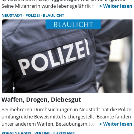
Seine Mitfahrerin wurde lebensgefährlich verletzt, zwei
Autofahrer leicht. Feuerwehr, Rettungsdienst und ein
NEUSTADT
POLIZEI
BLAULICHT
Hubschrauber waren im Großeinsatz. Die Polizei sucht
Zeugen.
Waffen, Drogen, Diebesgut
Bei mehreren Durchsuchungen in Neustadt hat die Polizei
umfangreiche Beweismittel sichergestellt. Beamte fanden
unter anderem Waffen, Betäubungsmittel und
mutmaßliches Diebesgut. Zudem wurden mehrere
POGGENHAGEN
VEREINE
EHRENAMT