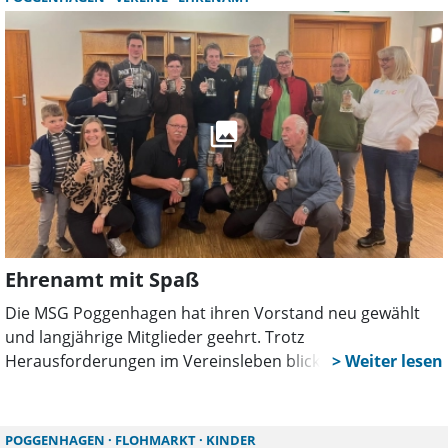
zusätzliche Strafverfahren eingeleitet.
Ehrenamt mit Spaß
Die MSG Poggenhagen hat ihren Vorstand neu gewählt
und langjährige Mitglieder geehrt. Trotz
Herausforderungen im Vereinsleben blickt die Musik- und
Showguard optimistisch in die Zukunft und sucht
dringend neue Mitspieler für ihre musikalische
Gemeinschaft.
POGGENHAGEN
FLOHMARKT
KINDER