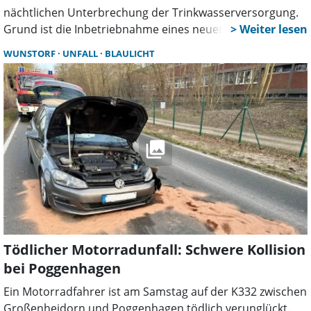
nächtlichen Unterbrechung der Trinkwasserversorgung.
Grund ist die Inbetriebnahme eines neuen
Leitungsabschnitts. Haushalte sollten sich vorbereiten
WUNSTORF
UNFALL
BLAULICHT
und ausreichend Wasser bevorraten.
Tödlicher Motorradunfall: Schwere Kollision
bei Poggenhagen
Ein Motorradfahrer ist am Samstag auf der K332 zwischen
Großenheidorn und Poggenhagen tödlich verunglückt.