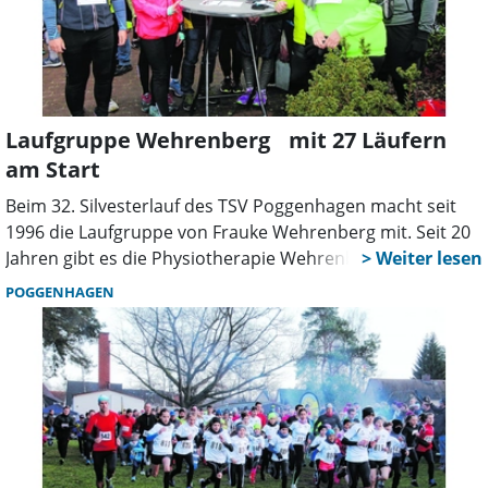
Laufgruppe Wehrenberg mit 27 Läufern
am Start
Beim 32. Silvesterlauf des TSV Poggenhagen macht seit
1996 die Laufgruppe von Frauke Wehrenberg mit. Seit 20
Jahren gibt es die Physiotherapie Wehrenberg in
Großenheidorn. „Aus diesem Grunde habe ich für unsere
POGGENHAGEN
Laufgruppe auch 20 Plätze angemeldet”, sagte
Wehrenberg. Doch es kamen zum Silvesterlauf 25
Erwachsene und zwei Kinder, so waren die Wunstorfer die
zweitstärkste Gruppe. Der leichtathletische Kehraus sei
immer eine willkommene Gelegenheit, daran
teilzunehmen. Übrigens bereitet sich Frauke Wehrenberg
schon auf den Berlin-Marathon im September vor. Es wird