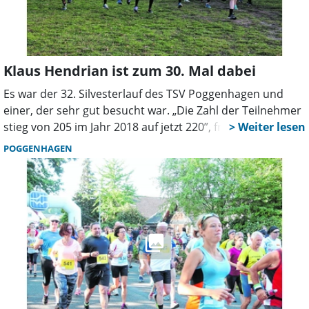
dann ihr 7. Marathonlauf sein. Foto: gi
Klaus Hendrian ist zum 30. Mal dabei
Es war der 32. Silvesterlauf des TSV Poggenhagen und
einer, der sehr gut besucht war. „Die Zahl der Teilnehmer
stieg von 205 im Jahr 2018 auf jetzt 220”, freute sich
Vorsitzender Hartmut Strecker. Einer, der bereits das 30.
POGGENHAGEN
Mal mit dabei war, ist Klaus Hendrian. Der 62 Jahre alte,
ehemalige langjährige Ortsbürgermeister von
Poggenhagen läuft immer noch gerne mit. Und das will er
auch zu Silvester 2020 wieder tun. Weitere Ergebnisse aus
dem Bereich Wunstorf: