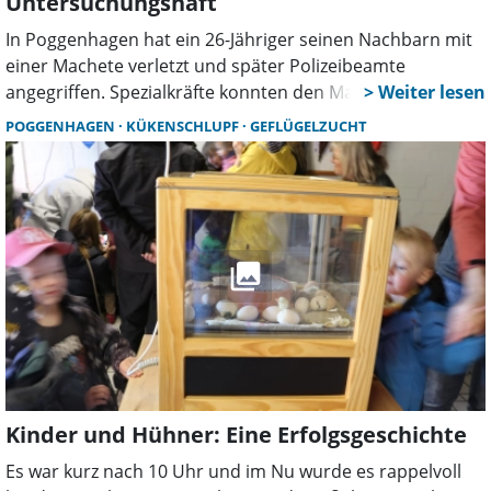
Untersuchungshaft
In Poggenhagen hat ein 26-Jähriger seinen Nachbarn mit
einer Machete verletzt und später Polizeibeamte
angegriffen. Spezialkräfte konnten den Mann nur mit
einem Taser überwältigen. Inzwischen sitzt der
POGGENHAGEN
KÜKENSCHLUPF
GEFLÜGELZUCHT
Tatverdächtige in Untersuchungshaft.
Kinder und Hühner: Eine Erfolgsgeschichte
Es war kurz nach 10 Uhr und im Nu wurde es rappelvoll