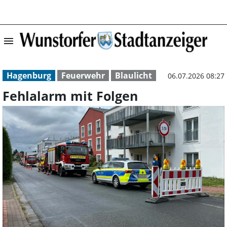
menu
Fehlalarm mit F
Hagenburg
Feuerwehr
Blaulicht
06.07.2026 08:27
Fehlalarm mit Folgen