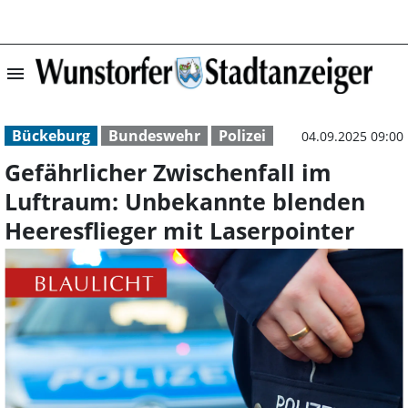
menu
Gefährlicher Zwi
Bückeburg
Bundeswehr
Polizei
04.09.2025 09:00
Gefährlicher Zwischenfall im
Luftraum: Unbekannte blenden
Heeresflieger mit Laserpointer