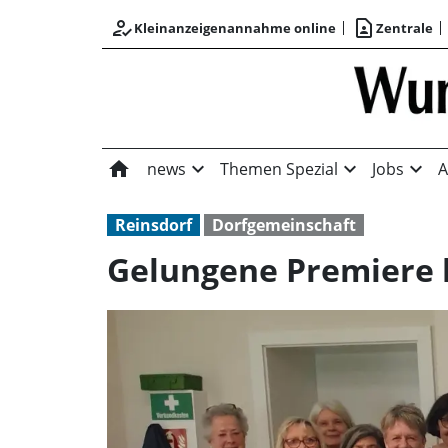
how_to_reg
contact_page
Kleinanzeigenannahme online
Zentrale
home
expand_more
expand_more
expand_more
news
Themen Spezial
Jobs
A
Reinsdorf
Dorfgemeinschaft
Gelungene Premiere 