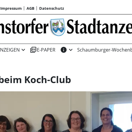
Impressum
AGB
Datenschutz
expand_more
picture_as_pdf
info
expand_more
NZEIGEN
E-PAPER
Schaumburger-Wochenb
beim Koch-Club