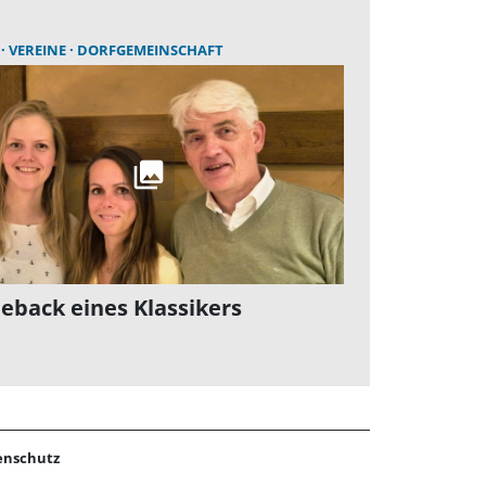
E
VEREINE
DORFGEMEINSCHAFT
back eines Klassikers
enschutz