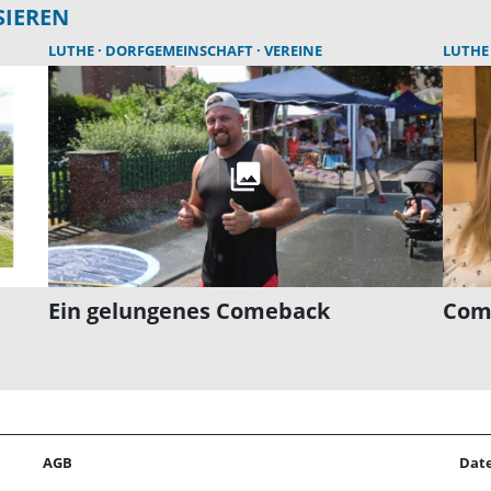
SIEREN
LUTHE
DORFGEMEINSCHAFT
VEREINE
LUTH
Ein gelungenes Comeback
Come
AGB
Dat