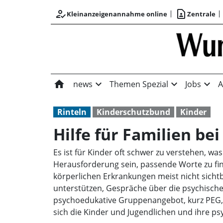
how_to_reg
contact_page
Kleinanzeigenannahme online
Zentrale
home
expand_more
expand_more
expand_more
news
Themen Spezial
Jobs
A
Rinteln
Kinderschutzbund
Kinder
Hilfe für Familien b
Es ist für Kinder oft schwer zu verstehen, was
Herausforderung sein, passende Worte zu fin
körperlichen Erkrankungen meist nicht sicht
unterstützen, Gespräche über die psychisch
psychoedukative Gruppenangebot, kurz PEG, i
sich die Kinder und Jugendlichen und ihre ps