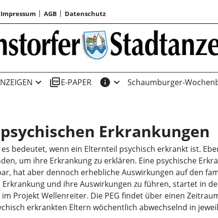
Impressum
AGB
Datenschutz
expand_more
picture_as_pdf
info
expand_more
NZEIGEN
E-PAPER
Schaumburger-Wochenb
ei psychischen Erkrankungen
 es bedeutet, wenn ein Elternteil psychisch erkrankt ist. Eb
den, um ihre Erkrankung zu erklären. Eine psychische Erkra
bar, hat aber dennoch erhebliche Auswirkungen auf den fami
e Erkrankung und ihre Auswirkungen zu führen, startet in 
m Projekt Wellenreiter. Die PEG findet über einen Zeitrau
ychisch erkrankten Eltern wöchentlich abwechselnd in jewei