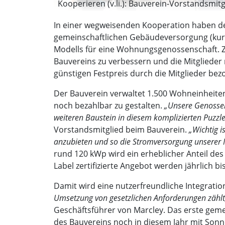
Kooperieren (v.li.): Bauverein-Vorstandsmitg
In einer wegweisenden Kooperation haben d
gemeinschaftlichen Gebäudeversorgung (kurz
Modells für eine Wohnungsgenossenschaft. Zi
Bauvereins zu verbessern und die Mitgliede
günstigen Festpreis durch die Mitglieder bezo
Der Bauverein verwaltet 1.500 Wohneinheiten 
noch bezahlbar zu gestalten.
„Unsere Genossen
weiteren Baustein in diesem komplizierten Puzzle
Vorstandsmitglied beim Bauverein.
„Wichtig i
anzubieten und so die Stromversorgung unserer Mi
rund 120 kWp wird ein erheblicher Anteil d
Label zertifizierte Angebot werden jährlich 
Damit wird eine nutzerfreundliche Integrati
Umsetzung von gesetzlichen Anforderungen zählt,
Geschäftsführer von Marcley. Das erste gemein
des Bauvereins noch in diesem Jahr mit Son