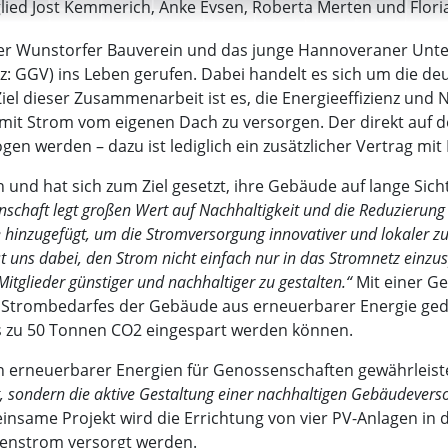
lied Jost Kemmerich, Anke Evsen, Roberta Merten und Florian
er Wunstorfer Bauverein und das junge Hannoveraner Unte
: GGV) ins Leben gerufen. Dabei handelt es sich um die de
el dieser Zusammenarbeit ist es, die Energieeffizienz und
r mit Strom vom eigenen Dach zu versorgen. Der direkt auf
gen werden – dazu ist lediglich ein zusätzlicher Vertrag mi
und hat sich zum Ziel gesetzt, ihre Gebäude auf lange Sich
schaft legt großen Wert auf Nachhaltigkeit und die Reduzierung
 hinzugefügt, um die Stromversorgung innovativer und lokaler zu
st uns dabei, den Strom nicht einfach nur in das Stromnetz einzu
tglieder günstiger und nachhaltiger zu gestalten.“
Mit einer Ge
es Strombedarfes der Gebäude aus erneuerbarer Energie ged
bis zu 50 Tonnen CO2 eingespart werden können.
on erneuerbarer Energien für Genossenschaften gewährleist
 sondern die aktive Gestaltung einer nachhaltigen Gebäudevers
same Projekt wird die Errichtung von vier PV-Anlagen in der
nenstrom versorgt werden.