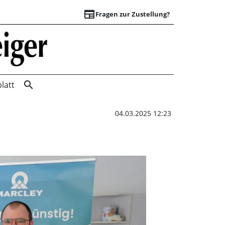
newspaper
Fragen zur Zustellung?
Kooperation gesch
search
latt
04.03.2025 12:23