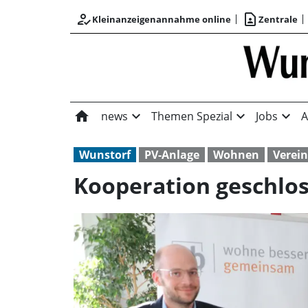
how_to_reg
contact_page
Kleinanzeigenannahme online
Zentrale
home
expand_more
expand_more
expand_more
news
Themen Spezial
Jobs
A
Wunstorf
PV-Anlage
Wohnen
Verei
Kooperation geschlo