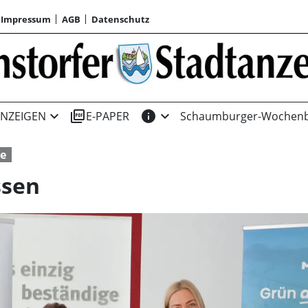
Impressum
AGB
Datenschutz
expand_more
picture_as_pdf
info
expand_more
NZEIGEN
E-PAPER
Schaumburger-Wochenb
ne
ssen