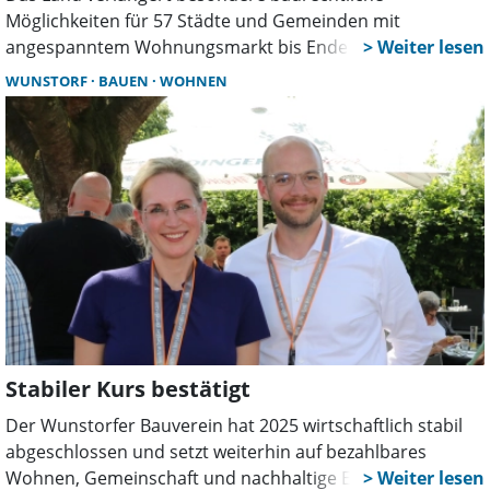
Möglichkeiten für 57 Städte und Gemeinden mit
angespanntem Wohnungsmarkt bis Ende 2029, darunter
auch Wunstorf. Kommunen sollen so schneller Bauland
WUNSTORF
BAUEN
WOHNEN
mobilisieren und den dringend benötigten Wohnraum
schaffen.
Stabiler Kurs bestätigt
Der Wunstorfer Bauverein hat 2025 wirtschaftlich stabil
abgeschlossen und setzt weiterhin auf bezahlbares
Wohnen, Gemeinschaft und nachhaltige Entwicklung.