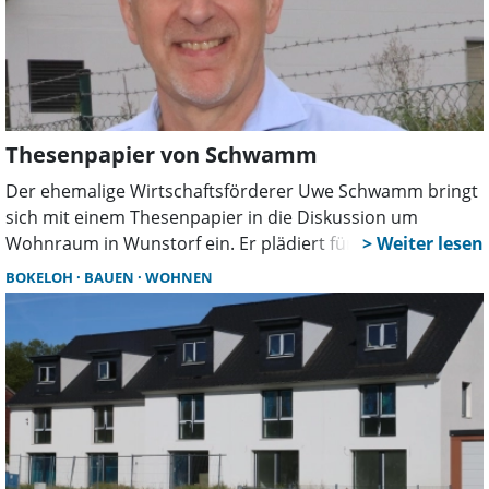
Thesenpapier von Schwamm
Der ehemalige Wirtschaftsförderer Uwe Schwamm bringt
sich mit einem Thesenpapier in die Diskussion um
Wohnraum in Wunstorf ein. Er plädiert für eine
Kombination aus Neubau und der Aktivierung
BOKELOH
BAUEN
WOHNEN
leerstehender Immobilien und sieht darin erhebliches
Potenzial für die Stadtentwicklung.