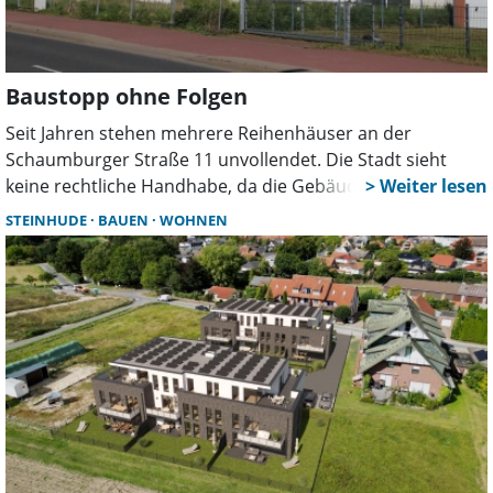
Baustopp ohne Folgen
Seit Jahren stehen mehrere Reihenhäuser an der
Schaumburger Straße 11 unvollendet. Die Stadt sieht
keine rechtliche Handhabe, da die Gebäude
verkehrssicher sind und die Baugenehmigung weiter gilt.
STEINHUDE
BAUEN
WOHNEN
In Bokeloh wächst dennoch der Unmut über das
veränderte Dorfbild.