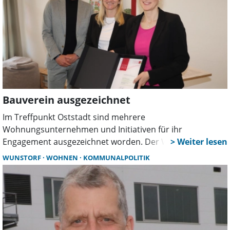
Bauverein ausgezeichnet
Im Treffpunkt Oststadt sind mehrere
Wohnungsunternehmen und Initiativen für ihr
Engagement ausgezeichnet worden. Der Wunstorfer
Bauverein erhielt das Qualitätssiegel „Sicheres Wohnen“.
WUNSTORF
WOHNEN
KOMMUNALPOLITIK
Gewürdigt wurden neben baulichen Maßnahmen auch
soziale Angebote und Präventionsarbeit im Quartier.