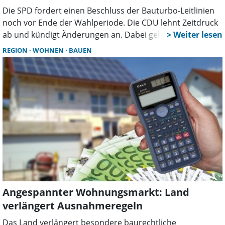
Die SPD fordert einen Beschluss der Bauturbo-Leitlinien
noch vor Ende der Wahlperiode. Die CDU lehnt Zeitdruck
ab und kündigt Änderungen an. Dabei geht es vor allem
um die Frage, wie stark Investoren durch Vorgaben zum
REGION
WOHNEN
BAUEN
sozialen Wohnungsbau gebunden werden sollen.
Angespannter Wohnungsmarkt: Land
verlängert Ausnahmeregeln
Das Land verlängert besondere baurechtliche