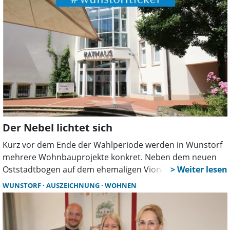
Der Nebel lichtet sich
Kurz vor dem Ende der Wahlperiode werden in Wunstorf
mehrere Wohnbauprojekte konkret. Neben dem neuen
Oststadtbogen auf dem ehemaligen Vion-Gelände
bestätigt die Stadt nun auch Planungen für ein weiteres
WUNSTORF
AUSZEICHNUNG
WOHNEN
Baugebiet in Blumenau. Dort könnten mindestens 250
Wohnungen entstehen.