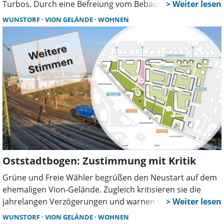
Turbos. Durch eine Befreiung vom Bebauungsplan
entstehen 20 neue Wohnungen und rund 1.000
WUNSTORF
VION GELÄNDE
WOHNEN
Quadratmeter zusätzlicher Wohnraum.
Oststadtbogen: Zustimmung mit Kritik
Grüne und Freie Wähler begrüßen den Neustart auf dem
ehemaligen Vion-Gelände. Zugleich kritisieren sie die
jahrelangen Verzögerungen und warnen vor Kostenfolgen
für die Mieten. Gefordert werden mehr Tempo,
WUNSTORF
VION GELÄNDE
WOHNEN