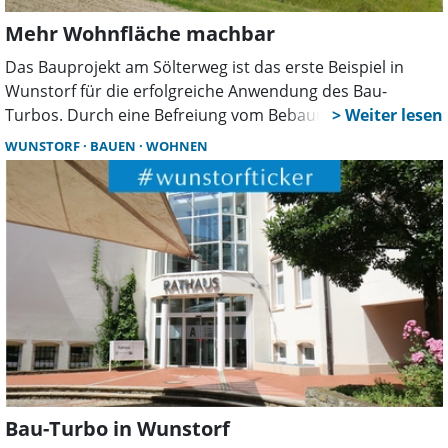
Mehr Wohnfläche machbar
Das Bauprojekt am Sölterweg ist das erste Beispiel in
Wunstorf für die erfolgreiche Anwendung des Bau-
Turbos. Durch eine Befreiung vom Bebauungsplan
entstehen 20 neue Wohnungen und rund 1.000
WUNSTORF
BAUEN
WOHNEN
Quadratmeter zusätzlicher Wohnraum.
Bau-Turbo in Wunstorf