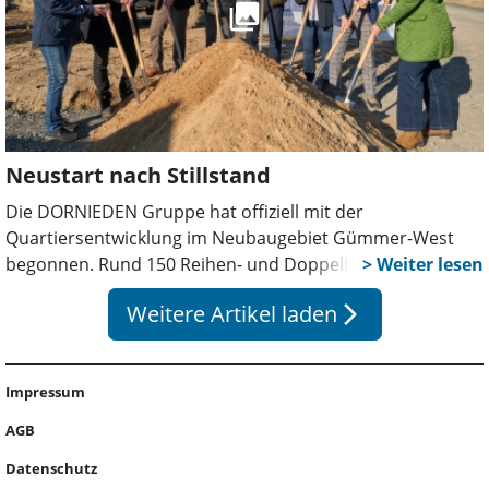
Neustart nach Stillstand
Die DORNIEDEN Gruppe hat offiziell mit der
Quartiersentwicklung im Neubaugebiet Gümmer-West
begonnen. Rund 150 Reihen- und Doppelhäuser sollen
entstehen, davon 88 zur Miete. Nach dem Stillstand durch
Weitere Artikel laden
arrow_forward_ios
die Insolvenz des früheren Projektträgers geht das
Projekt nun sichtbar voran.
Impressum
AGB
Datenschutz