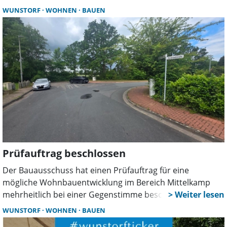
Investitionen in den Bestand, hohe Zufriedenheit und
WUNSTORF
WOHNEN
BAUEN
neue Serviceangebote prägen die Arbeit der
Genossenschaft.
Prüfauftrag beschlossen
Der Bauausschuss hat einen Prüfauftrag für eine
mögliche Wohnbauentwicklung im Bereich Mittelkamp
mehrheitlich bei einer Gegenstimme beschlossen. Kritik
kam unter anderem von CDU und den Grünen. Ein
WUNSTORF
WOHNEN
BAUEN
Tagesordnungspunkt zum BauTurbo wurde abgesetzt.