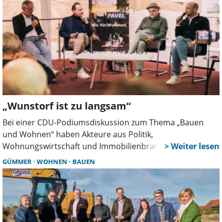
„Wunstorf ist zu langsam“
Bei einer CDU-Podiumsdiskussion zum Thema „Bauen
und Wohnen“ haben Akteure aus Politik,
Wohnungswirtschaft und Immobilienbranche mehr
Tempo und Verlässlichkeit gefordert.
GÜMMER
WOHNEN
BAUEN
Bürgermeisterkandidat Martin Pavel kündigte an,
Blockaden künftig entschlossen lösen zu wollen.