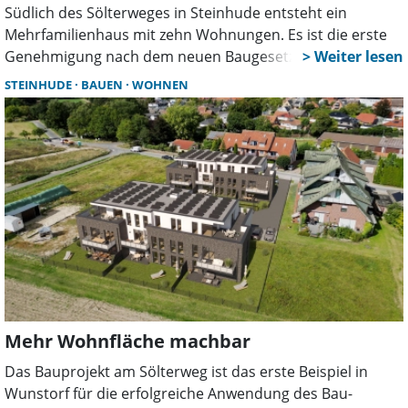
Südlich des Sölterweges in Steinhude entsteht ein
Mehrfamilienhaus mit zehn Wohnungen. Es ist die erste
Genehmigung nach dem neuen Baugesetzbuch. Die Stadt
setzt auf Einzelfallprüfungen, während der Runde Tisch
STEINHUDE
BAUEN
WOHNEN
Wohnen Leitlinien für den Bau-Turbo berät.
Mehr Wohnfläche machbar
Das Bauprojekt am Sölterweg ist das erste Beispiel in
Wunstorf für die erfolgreiche Anwendung des Bau-