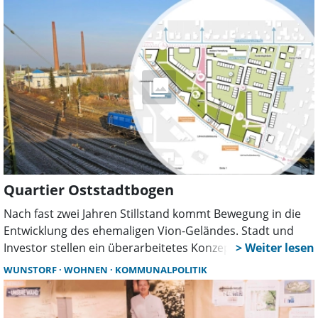
Transparenz und bezahlbarer Wohnraum.
Quartier Oststadtbogen
Nach fast zwei Jahren Stillstand kommt Bewegung in die
Entwicklung des ehemaligen Vion-Geländes. Stadt und
Investor stellen ein überarbeitetes Konzept für ein
grünes, nachhaltiges Wohnquartier mit bis zu 400
WUNSTORF
WOHNEN
KOMMUNALPOLITIK
Wohnungen vor. Die Politik reagiert positiv.