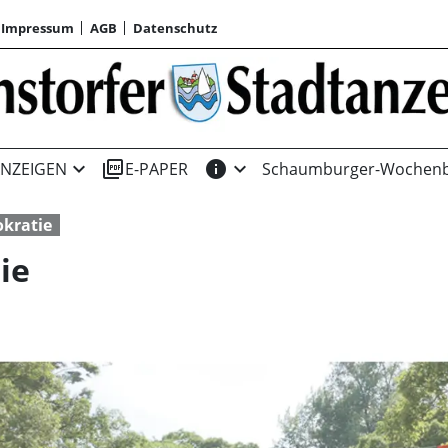
Impressum
AGB
Datenschutz
expand_more
picture_as_pdf
info
expand_more
NZEIGEN
E-PAPER
Schaumburger-Wochenb
kratie
ie