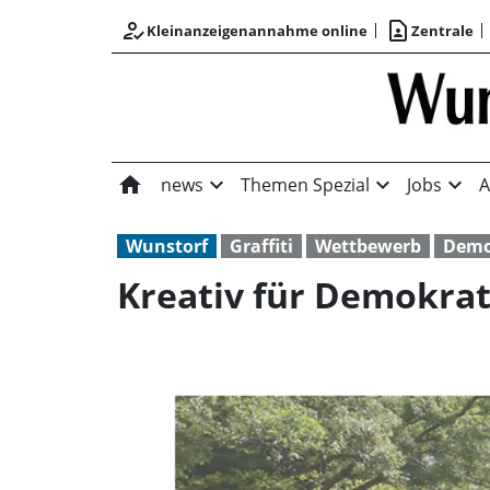
how_to_reg
contact_page
Kleinanzeigenannahme online
Zentrale
home
expand_more
expand_more
expand_more
news
Themen Spezial
Jobs
A
Wunstorf
Graffiti
Wettbewerb
Demo
Kreativ für Demokrat