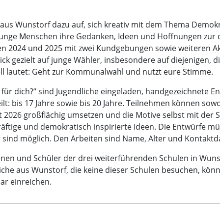
 aus Wunstorf dazu auf, sich kreativ mit dem Thema Demokra
 junge Menschen ihre Gedanken, Ideen und Hoffnungen zur 
ren 2024 und 2025 mit zwei Kundgebungen sowie weiteren 
ck gezielt auf junge Wähler, insbesondere auf diejenigen, d
l lautet: Geht zur Kommunalwahl und nutzt eure Stimme.
r dich?“ sind Jugendliche eingeladen, handgezeichnete Ent
ilt: bis 17 Jahre sowie bis 20 Jahre. Teilnehmen können so
2026 großflächig umsetzen und die Motive selbst mit der Sp
räftige und demokratisch inspirierte Ideen. Die Entwürfe m
r sind möglich. Den Arbeiten sind Name, Alter und Kontaktd
innen und Schüler der drei weiterführenden Schulen in Wuns
che aus Wunstorf, die keine dieser Schulen besuchen, könn
ar einreichen.