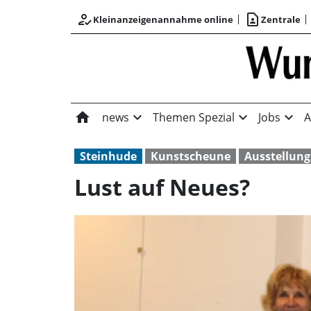
how_to_reg
contact_page
Kleinanzeigenannahme online
Zentrale
home
expand_more
expand_more
expand_more
news
Themen Spezial
Jobs
A
Steinhude
Kunstscheune
Ausstellung
Lust auf Neues?