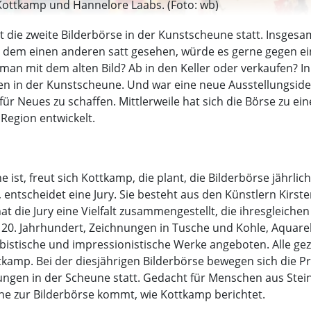
a Kottkamp und Hannelore Laabs. (Foto: wb)
 die zweite Bilderbörse in der Kunstscheune statt. Insgesa
 an dem einen anderen satt gesehen, würde es gerne gegen ei
 man mit dem alten Bild? Ab in den Keller oder verkaufen? In
en in der Kunstscheune. Und war eine neue Ausstellungsidee 
r Neues zu schaffen. Mittlerweile hat sich die Börse zu ein
 Region entwickelt.
 ist, freut sich Kottkamp, die plant, die Bilderbörse jährlic
d, entscheidet eine Jury. Sie besteht aus den Künstlern Kir
hat die Jury eine Vielfalt zusammengestellt, die ihresgleich
0. Jahrhundert, Zeichnungen in Tusche und Kohle, Aquarelle
stische und impressionistische Werke angeboten. Alle gez
kamp. Bei der diesjährigen Bilderbörse bewegen sich die Pr
lungen in der Scheune statt. Gedacht für Menschen aus Stei
ne zur Bilderbörse kommt, wie Kottkamp berichtet.