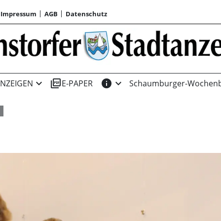
Impressum
AGB
Datenschutz
expand_more
picture_as_pdf
info
expand_more
NZEIGEN
E-PAPER
Schaumburger-Wochenb