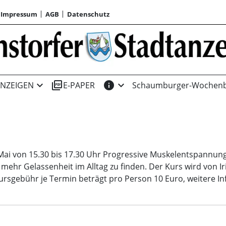
Impressum
AGB
Datenschutz
expand_more
picture_as_pdf
info
expand_more
NZEIGEN
E-PAPER
Schaumburger-Wochenb
Mai von 15.30 bis 17.30 Uhr Progressive Muskelentspannung 
hr Gelassenheit im Alltag zu finden. Der Kurs wird von Iri
Kursgebühr je Termin beträgt pro Person 10 Euro, weitere I