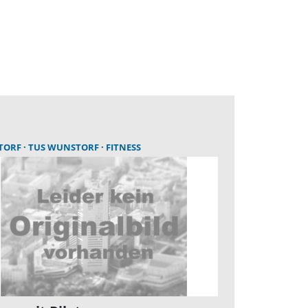
TORF
TUS WUNSTORF
FITNESS