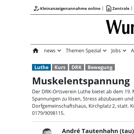
how_to_reg
contact_page
Kleinanzeigenannahme online
Zentrale
home
expand_more
expand_more
expand_more
news
Themen Spezial
Jobs
A
Luthe
Kurs
DRK
Bewegung
Muskelentspannung
Der DRK-Ortsverein Luthe bietet ab dem 19. 
Spannungen zu lösen, Stress abzubauen und me
Dorfgemeinschaftshaus, Kirchplatz 2, statt. 
0179/9098115.
André Tautenhahn (tau)