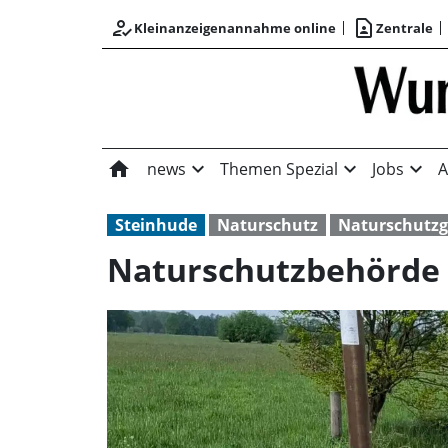
how_to_reg
contact_page
Kleinanzeigenannahme online
Zentrale
home
expand_more
expand_more
expand_more
news
Themen Spezial
Jobs
A
Steinhude
Naturschutz
Naturschutzg
Naturschutzbehörde 