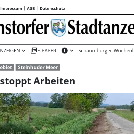
Impressum
AGB
Datenschutz
expand_more
picture_as_pdf
info
expand_more
NZEIGEN
E-PAPER
Schaumburger-Wochenb
ebiet
Steinhuder Meer
stoppt Arbeiten