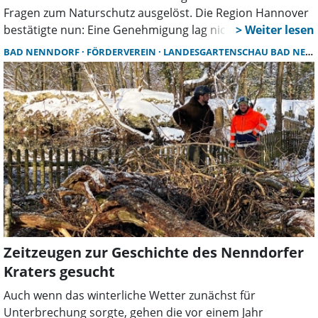
Fragen zum Naturschutz ausgelöst. Die Region Hannover
bestätigte nun: Eine Genehmigung lag nicht vor. Die
Maßnahmen wurden gestoppt, der Verursacher muss
BAD NENNDORF
FÖRDERVEREIN
LANDESGARTENSCHAU BAD NENNDORF
einen Antrag nachreichen.
Zeitzeugen zur Geschichte des Nenndorfer
Kraters gesucht
Auch wenn das winterliche Wetter zunächst für
Unterbrechung sorgte, gehen die vor einem Jahr