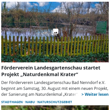
die sensiblen Naturschutzgebiete zum Schutz
überwinternder Vögel nicht betreten werden.
Förderverein Landesgartenschau startet
Projekt „Naturdenkmal Krater“
Der Förderverein Landesgartenschau Bad Nenndorf e.V.
beginnt am Samstag, 30. August mit einem neuen Projekt,
der Sanierung am Naturdenkmal „Krater“. Damit
verbunden ist die fachliche Sicherung von seltensten
STADTHAGEN
NABU
NATURSCHUTZGEBIET
Flechten und Moosen, sogenannten Kryptogamen. „In