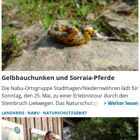
einem ersten Schritt werden wir dazu behutsam die
seltenen Flechten am Kraterrand freilegen und vom Efeu
befreien“, erklärte Marion Kramer als Vorsitzende des
Vereins. „Alle Arbeiten geschehen unter der Koordination
des Fördervereins und der fachlichen Expertise von Olaf
von Drachenfels, dem ehemaligen Mitarbeiter der
unteren Naturschutzbehörde“, betont sie.
Gelbbauchunken und Sorraia-Pferde
Die Nabu-Ortsgruppe Stadthagen/Niedernwöhren lädt für
Sonntag, den 25. Mai, zu einer Erlebnistour durch den
Steinbruch Liekwegen. Das Naturschutzgebiet ist heute
Heimat für viele seltene Tier- und Pflanzenarten.
LANDKREIS
NABU
NATURSCHUTZGEBIET