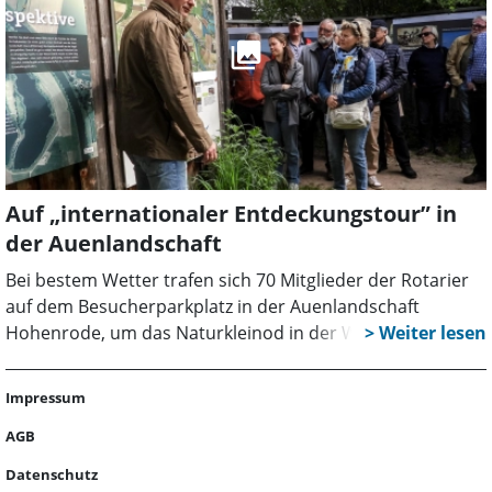
Auf „internationaler Entdeckungstour” in
der Auenlandschaft
Bei bestem Wetter trafen sich 70 Mitglieder der Rotarier
auf dem Besucherparkplatz in der Auenlandschaft
Hohenrode, um das Naturkleinod in der Weserschleife zu
entdecken. Für die Rintelner Naturschützer war dies eine
Premiere, da erstmalig eine internationale Gruppe durch
Impressum
das Schutzgebiet geführt wurde: Aufgrund eines
Besuches der Rotarier aus der französischen
AGB
Partnerstadt Sablé waren die rotarischen Freunde aus
Datenschutz
Frankreich zugegen, sodass die Wanderung zweisprachig