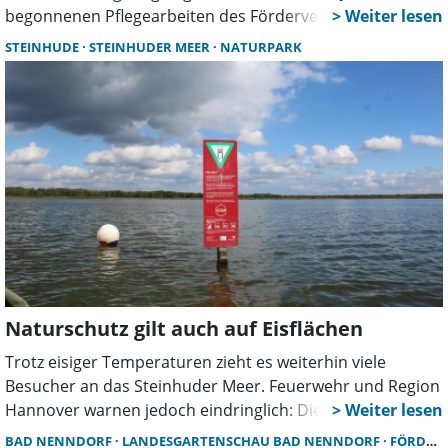
begonnenen Pflegearbeiten des Fördervereins
Landesgartenschau Bad Nenndorf am Nenndorfer Krater
STEINHUDE
STEINHUDER MEER
NATURPARK
weiter, teilt Vorsitzende Marion Kramer mit.
Naturschutz gilt auch auf Eisflächen
Trotz eisiger Temperaturen zieht es weiterhin viele
Besucher an das Steinhuder Meer. Feuerwehr und Region
Hannover warnen jedoch eindringlich: Die Eisflächen sind
nicht freigegeben und tragen nicht sicher. Zudem dürfen
BAD NENNDORF
LANDESGARTENSCHAU BAD NENNDORF
FÖRDERVEREIN