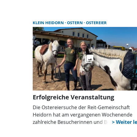
Familien findet statt am Sonntag, 31. August,
15 Uhr.
KLEIN HEIDORN
OSTERN
OSTEREIER
Erfolgreiche Veranstaltung
Die Ostereiersuche der Reit-Gemeinschaft
Heidorn hat am vergangenen Wochenende
zahlreiche Besucherinnen und Besucher auf 
Vereinsgelände gelockt. Das war ein voller Er
für alle Beteiligten.