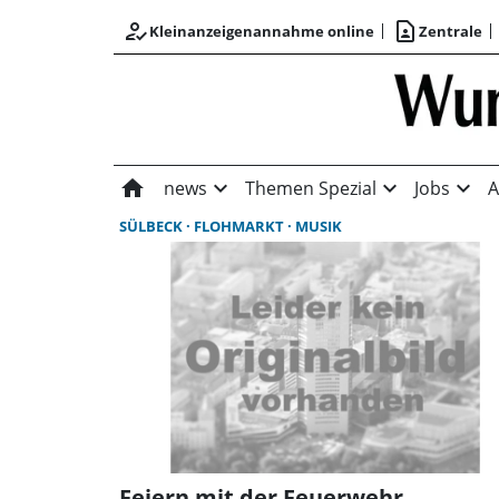
how_to_reg
contact_page
Kleinanzeigenannahme online
Zentrale
home
expand_more
expand_more
expand_more
news
Themen Spezial
Jobs
A
SÜLBECK
FLOHMARKT
MUSIK
Feiern mit der Feuerwehr