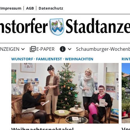
Impressum
AGB
Datenschutz
expand_more
picture_as_pdf
info
expand_more
NZEIGEN
E-PAPER
Schaumburger-Wochenb
WUNSTORF
FAMILIENFEST
WEIHNACHTEN
RIN
Vo
Weihnachtsspektakel