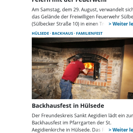
Am Samstag, dem 29. August, verwandelt sic
das Gelände der Freiwilligen Feuerwehr Sülb
(Sülbecker Straße 10) in einen Treffpunkt für 
ganze Familie. Von 12 Uhr bis in die
HÜLSEDE
BACKHAUS
FAMILIENFEST
Abendstunden erwartet die Besucher ein
abwechslungsreiches Programm mit
Familienfest, Flohmarkt und Live-Musik.
Backhausfest in Hülsede
Der Freundeskreis Sankt Aegidien lädt ein z
Backhausfest im Pfarrgarten der St.
Aegidienkirche in Hülsede. Das Fest für die g