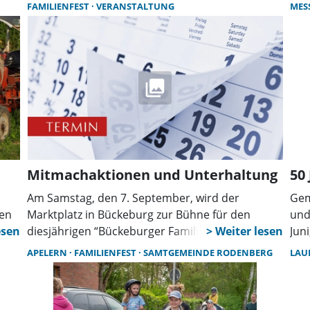
Wei
fün
FAMILIENFEST
VERANSTALTUNG
MES
Kal
Vor
Okt
Fam
Okt
Tea
ist 
Jah
Gro
Pre
Gro
Adr
Rei
„Pr
Mitmachaktionen und Unterhaltung
50
ein
Am Samstag, den 7. September, wird der
Gem
Ric
fen
Marktplatz in Bückeburg zur Bühne für den
und
„Pr
diesjährigen “Bückeburger Familientag”. Von 13
Jun
Sch
den
bis 18 Uhr bietet die Veranstaltung eine Vielzahl
Dor
ein
APELERN
FAMILIENFEST
SAMTGEMEINDE RODENBERG
LAU
an Aktivitäten und Informationsständen. Der
anl
bef
Familientag soll die Vielfalt der Angebote für
Sam
„Bl
Familien in Bückeburg und Umgebung
noc