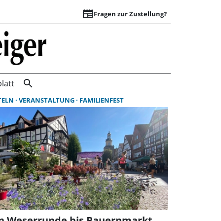
newspaper
Fragen zur Zustellung?
Suchergebnisse | 
search
latt
TELN
VERANSTALTUNG
FAMILIENFEST
n Weserrunde bis Bauernmarkt