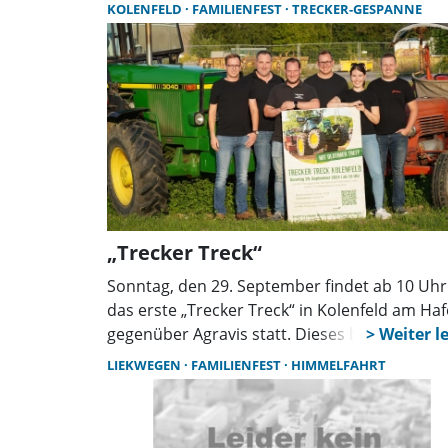
KOLENFELD
FAMILIENFEST
TRECKER-GESPANNE
„Trecker Treck“
Sonntag, den 29. September findet ab 10 Uhr
das erste „Trecker Treck“ in Kolenfeld am Ha
gegenüber Agravis statt. Dieses besondere
Ereignis verspricht nicht nur einen spannen
LIEKWEGEN
FAMILIENFEST
HIMMELFAHRT
Wettbewerb, sondern auch ein tolles
Rahmenprogramm für Groß und Klein.