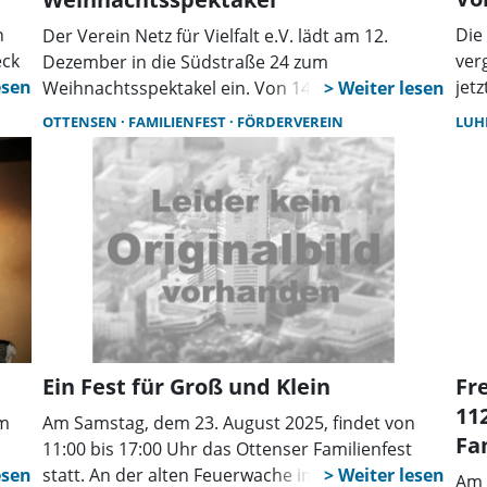
h
Die
Der Verein Netz für Vielfalt e.V. lädt am 12.
eck
ver
Dezember in die Südstraße 24 zum
die
jet
Weihnachtsspektakel ein. Von 14.30 bis 18 Uhr
nor
haben Groß und Klein die Möglichkeit, in
OTTENSEN
FAMILIENFEST
FÖRDERVEREIN
LUH
Sta
gemütlicher, weihnachtlicher Atmosphäre
in 
verschiedene Kreativangebote wahrzunehmen.
Aug
Wes
Kil
Rad
Tag
Blu
stat
Cho
Ein Fest für Groß und Klein
Fr
Ros
11
um
Am Samstag, dem 23. August 2025, findet von
Lec
Fa
11:00 bis 17:00 Uhr das Ottenser Familienfest
der
anze
statt. An der alten Feuerwache in Ottensen
Bla
Am 