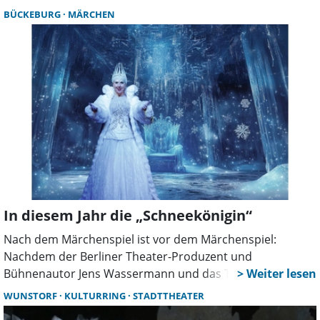
umgesetzte Märchen von Wilhelm Busch kennen zu
BÜCKEBURG
MÄRCHEN
lernen.
In diesem Jahr die „Schneekönigin“
Nach dem Märchenspiel ist vor dem Märchenspiel:
Nachdem der Berliner Theater-Produzent und
Bühnenautor Jens Wassermann und das Team des
„Schaumburger Märchenspiels“ 2025 im Bückeburger
WUNSTORF
KULTURRING
STADTTHEATER
Rathaussaal mit „Dornröschen“ begeisterte, beginnen