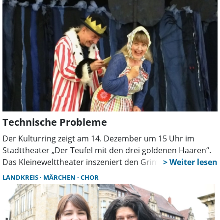
jetzt bereits die aktiven Planungen für die diesjährige
Märcheninszenierung. Hans Christian Andersens
berühmtes Kunstmärchen von der „Schneekönigin“ soll
im Dezember dieses Jahres die Augen von großen und
kleinen Märchenfans im Rathaussaal leuchten lassen.
Technische Probleme
Der Kulturring zeigt am 14. Dezember um 15 Uhr im
Stadttheater „Der Teufel mit den drei goldenen Haaren“.
Das Kleinewelttheater inszeniert den Grimm-Klassiker als
Ersatz für „Peterchens Mondfahrt“. Gekaufte Karten
LANDKREIS
MÄRCHEN
CHOR
bleiben gültig oder können erstattet werden.