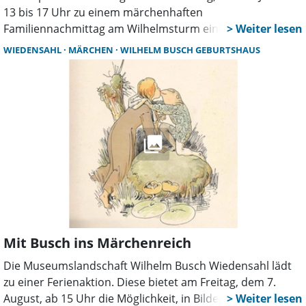
13 bis 17 Uhr zu einem märchenhaften
Familiennachmittag am Wilhelmsturm ein. Entlang des
Grimm-Märchenwegs gelangen Besucher zum Turm, wo
WIEDENSAHL
MÄRCHEN
WILHELM BUSCH GEBURTSHAUS
Lesungen, Mitmachaktionen und kleine Überraschungen
auf große und kleine Gäste warten.
Mit Busch ins Märchenreich
Die Museumslandschaft Wilhelm Busch Wiedensahl lädt
zu einer Ferienaktion. Diese bietet am Freitag, dem 7.
August, ab 15 Uhr die Möglichkeit, in Bildergeschichten