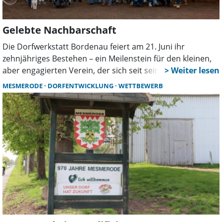
Gelebte Nachbarschaft
Die Dorfwerkstatt Bordenau feiert am 21. Juni ihr
zehnjähriges Bestehen – ein Meilenstein für den kleinen,
aber engagierten Verein, der sich seit seiner Gründung
als lebendiger Treffpunkt für Jung und Alt etabliert hat.
MESMERODE
DORFENTWICKLUNG
WETTBEWERB
Gefeiert wird am Standort der Werkstatt im Birkenweg 3 A
mit einem bunten Programm für die ganze Familie.