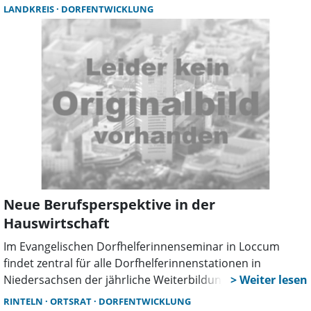
den zweiten Platz erreicht und ein Preisgeld von 4000
LANDKREIS
DORFENTWICKLUNG
Euro gewonnen.
Neue Berufsperspektive in der
Hauswirtschaft
Im Evangelischen Dorfhelferinnenseminar in Loccum
findet zentral für alle Dorfhelferinnenstationen in
Niedersachsen der jährliche Weiterbildungskurs zur
Dorfhelferin statt. Im aktuellen Kurs, der am 2. September
RINTELN
ORTSRAT
DORFENTWICKLUNG