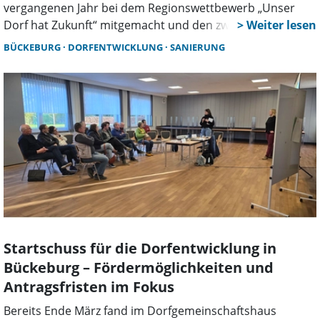
vergangenen Jahr bei dem Regionswettbewerb „Unser
Dorf hat Zukunft“ mitgemacht und den zweiten Platz
erreicht. Diese Platzierung bedeutete auch die
BÜCKEBURG
DORFENTWICKLUNG
SANIERUNG
Qualifizierung am Landeswettbewerb. Am 19. Mai wird es
wieder ernst.
Startschuss für die Dorfentwicklung in
Bückeburg – Fördermöglichkeiten und
Antragsfristen im Fokus
Bereits Ende März fand im Dorfgemeinschaftshaus