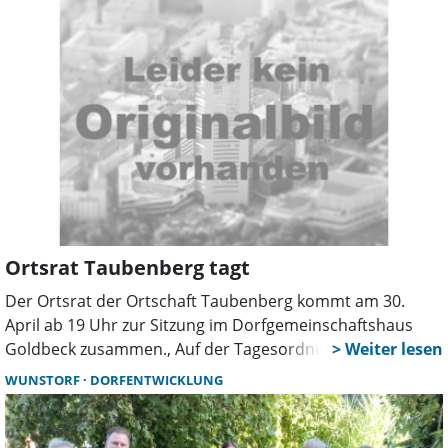
beginnt, sind noch Plätze frei. Der Kurs bietet
hauswirtschaftlich und gastgewerblich vorgebildeten
Fachkräften die Chance, ihrer Berufstätigkeit einen neuen,
sozialpflegerischen Akzent zu geben.
Ortsrat Taubenberg tagt
Der Ortsrat der Ortschaft Taubenberg kommt am 30.
April ab 19 Uhr zur Sitzung im Dorfgemeinschaftshaus
Goldbeck zusammen., Auf der Tagesordnung stehen
unter anderem der Dorfentwicklungsverfahren „Region
WUNSTORF
DORFENTWICKLUNG
Rintelner Staatsforst”, Instandsetzung von Straßen in den
Ortsteilen Uchtdorf und Goldbeck sowie die Verpflichtung
von Werner Lehmeier als neues Ortsratsmitglied, der für