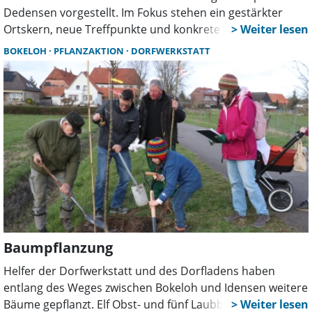
Dedensen vorgestellt. Im Fokus stehen ein gestärkter
Ortskern, neue Treffpunkte und konkrete Projekte für
Infrastruktur und Gemeinschaft. Viele Vorhaben sollen
BOKELOH
PFLANZAKTION
DORFWERKSTATT
bereits in den kommenden Jahren umgesetzt werden.
Baumpflanzung
Helfer der Dorfwerkstatt und des Dorfladens haben
entlang des Weges zwischen Bokeloh und Idensen weitere
Bäume gepflanzt. Elf Obst- und fünf Laubbäume ergänzen