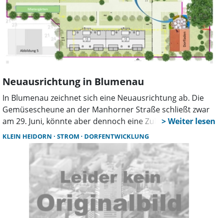
Neuausrichtung in Blumenau
In Blumenau zeichnet sich eine Neuausrichtung ab. Die
Gemüsescheune an der Manhorner Straße schließt zwar
am 29. Juni, könnte aber dennoch eine Zukunft haben.
Eine bestehende Kooperationsvereinbarung mit einer
KLEIN HEIDORN
STROM
DORFENTWICKLUNG
Entwicklungsgesellschaft, die dort ein kleines Wohngebiet
plante, will die Stadt indes aufheben.