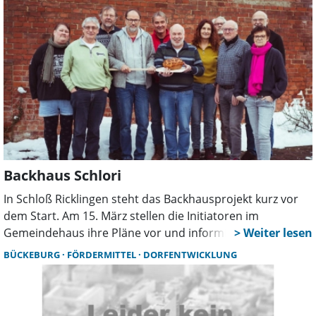
fördern.
Backhaus Schlori
In Schloß Ricklingen steht das Backhausprojekt kurz vor
dem Start. Am 15. März stellen die Initiatoren im
Gemeindehaus ihre Pläne vor und informieren über den
Wiederaufbau des historischen Backofens. Alle
BÜCKEBURG
FÖRDERMITTEL
DORFENTWICKLUNG
Interessierten sind eingeladen, das Vorhaben zu
unterstützen.