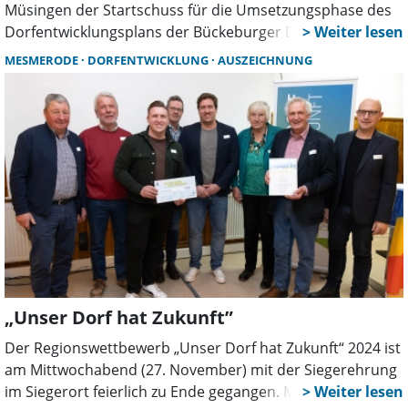
Müsingen der Startschuss für die Umsetzungsphase des
Dorfentwicklungsplans der Bückeburger Dörfer statt. Die
Veranstaltung bot umfassende Einblicke in die
MESMERODE
DORFENTWICKLUNG
AUSZEICHNUNG
Förderkulisse des niedersächsischen
Dorfentwicklungsprogramms und klärte über die
Antragsstellung auf. Die Bürger der Dörfer Achum,
Bergdorf, Cammer, Evesen, Meinsen-Warber, Müsingen,
Rusbend und Scheie erfuhren, welche Maßnahmen
förderfähig sind. Dazu gehören unter anderem Dach- und
Fassadensanierungen, der Austausch von Fenstern,
Türen und Toren sowie die Umnutzung und
Revitalisierung von Leerständen. Der Fördersatz beträgt
40 Prozent der Nettokosten, wobei die Höchstgrenze je
nach Maßnahme bei 50.000 Euro beziehungsweise
„Unser Dorf hat Zukunft”
150.000 Euro liegt.
Der Regionswettbewerb „Unser Dorf hat Zukunft“ 2024 ist
am Mittwochabend (27. November) mit der Siegerehrung
im Siegerort feierlich zu Ende gegangen. Mesmerode hat