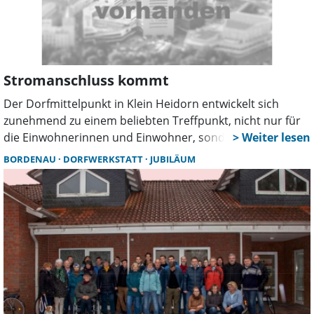
Stromanschluss kommt
Der Dorfmittelpunkt in Klein Heidorn entwickelt sich
zunehmend zu einem beliebten Treffpunkt, nicht nur für
die Einwohnerinnen und Einwohner, sondern auch für
ortsansässige Vereine und Veranstalter. Um künftige
BORDENAU
DORFWERKSTATT
JUBILÄUM
Veranstaltungen besser ausstatten zu können, hat der
Ortsrat Klein Heidorn die Einrichtung eines festen
Stromanschlusses beantragt. Bauausschuss und
Verwaltungsausschuss haben dem Vorhaben nun
zugestimmt.