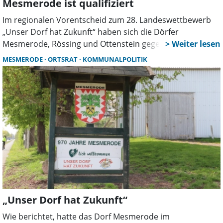
Mesmerode ist qualifiziert
Im regionalen Vorentscheid zum 28. Landeswettbewerb
„Unser Dorf hat Zukunft“ haben sich die Dörfer
Mesmerode, Rössing und Ottenstein gegen sechs weitere
Konkurrenten durchgesetzt und sich für den
MESMERODE
ORTSRAT
KOMMUNALPOLITIK
Landesentscheid qualifiziert.
„Unser Dorf hat Zukunft“
Wie berichtet, hatte das Dorf Mesmerode im