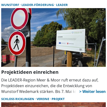
nun die Feldmark. Die Stadt unterstützte die Aktion, der
WUNSTORF
LEADER-FÖRDERUNG
LEADER
Ortsrat sorgte für Verpflegung.
Projektideen einreichen
Die LEADER-Region Meer & Moor ruft erneut dazu auf,
Projektideen einzureichen, die die Entwicklung von
Wunstorf Wedemark stärken. Bis 7. Mai können Akteure
ihre Vorhaben anmelden. Besonders gefragt sind
SCHLOSS RICKLINGEN
VEREINE
PROJEKT
Projekte, die Dorfgemeinschaft und Nachhaltigkeit