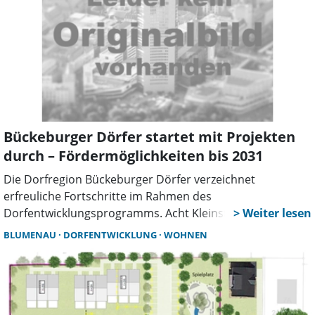
Bückeburger Dörfer startet mit Projekten
durch – Fördermöglichkeiten bis 2031
Die Dorfregion Bückeburger Dörfer verzeichnet
erfreuliche Fortschritte im Rahmen des
Dorfentwicklungsprogramms. Acht Kleinstvorhaben
wurden erfolgreich beantragt und kürzlich bewilligt,
BLUMENAU
DORFENTWICKLUNG
WOHNEN
sodass die Dorfgemeinschaften nun mit der Umsetzung
beginnen können.