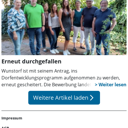
Manfred Nagel nachrückt.
Erneut durchgefallen
Wunstorf ist mit seinem Antrag, ins
Dorfentwicklungsprogramm aufgenommen zu werden,
erneut gescheitert. Die Bewerbung landete am Ende nur
auf Platz fünf, wie Bürgermeister Carsten Piellusch dem
Weitere Artikel laden
arrow_forward_ios
Stadtanzeiger sagte.
Impressum
AGB