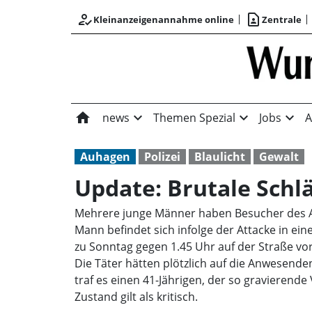
how_to_reg
contact_page
Kleinanzeigenannahme online
Zentrale
home
expand_more
expand_more
expand_more
news
Themen Spezial
Jobs
A
Auhagen
Polizei
Blaulicht
Gewalt
Update: Brutale Schlä
Mehrere junge Männer haben Besucher des Auh
Mann befindet sich infolge der Attacke in ei
zu Sonntag gegen 1.45 Uhr auf der Straße vo
Die Täter hätten plötzlich auf die Anwesend
traf es einen 41-Jährigen, der so gravierende
Zustand gilt als kritisch.