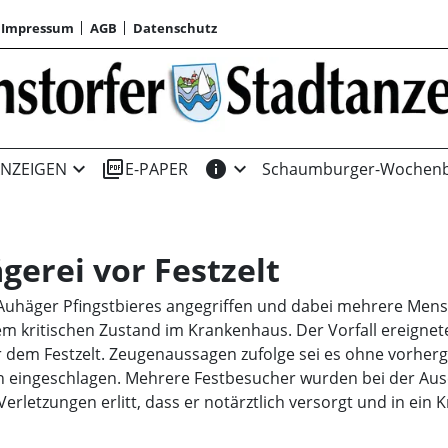
Impressum
AGB
Datenschutz
expand_more
picture_as_pdf
info
expand_more
NZEIGEN
E-PAPER
Schaumburger-Wochenb
gerei vor Festzelt
äger Pfingstbieres angegriffen und dabei mehrere Menschen
nem kritischen Zustand im Krankenhaus. Der Vorfall ereignet
r dem Festzelt. Zeugenaussagen zufolge sei es ohne vorhe
en eingeschlagen. Mehrere Festbesucher wurden bei der Au
 Verletzungen erlitt, dass er notärztlich versorgt und in e