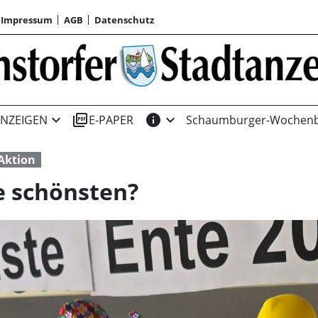
Impressum
AGB
Datenschutz
expand_more
picture_as_pdf
info
expand_more
NZEIGEN
E-PAPER
Schaumburger-Wochenb
Aktion
e schönsten?