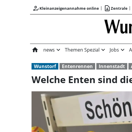
how_to_reg
contact_page
Kleinanzeigenannahme online
Zentrale
home
expand_more
expand_more
expand_more
news
Themen Spezial
Jobs
A
Wunstorf
Entenrennen
Innenstadt
Welche Enten sind di