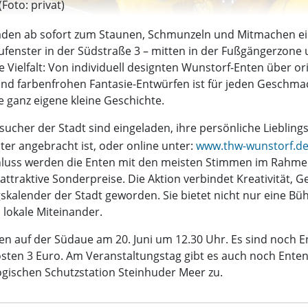
Foto: privat)
aden ab sofort zum Staunen, Schmunzeln und Mitmachen ein.
fenster in der Südstraße 3 – mitten in der Fußgängerzone u
Vielfalt: Von individuell designten Wunstorf-Enten über ori
nd farbenfrohen Fantasie-Entwürfen ist für jeden Geschmac
re ganz eigene kleine Geschichte.
ucher der Stadt sind eingeladen, ihre persönliche Liebling
ter angebracht ist, oder online unter:
www.thw-wunstorf.de
chluss werden die Enten mit den meisten Stimmen im Rahm
ttraktive Sonderpreise. Die Aktion verbindet Kreativität, 
skalender der Stadt geworden. Sie bietet nicht nur eine Büh
lokale Miteinander.
nen auf der Südaue am 20. Juni um 12.30 Uhr. Es sind noch 
ten 3 Euro. Am Veranstaltungstag gibt es auch noch Enten z
ogischen Schutzstation Steinhuder Meer zu.