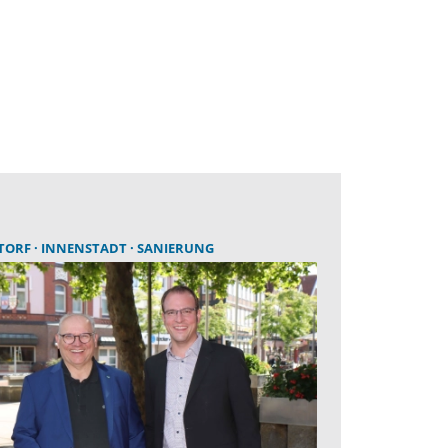
TORF
INNENSTADT
SANIERUNG