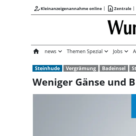
how_to_reg
contact_page
Kleinanzeigenannahme online
Zentrale
home
expand_more
expand_more
expand_more
news
Themen Spezial
Jobs
A
Steinhude
Vergrämung
Badeinsel
S
Weniger Gänse und B