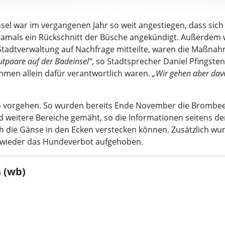
sel war im vergangenen Jahr so weit angestiegen, dass sic
 damals ein Rückschnitt der Büsche angekündigt. Außerdem
Stadtverwaltung auf Nachfrage mitteilte, waren die Maßnah
utpaare auf der Badeinsel“
, so Stadtsprecher Daniel Pfingsten
men allein dafür verantwortlich waren.
„Wir gehen aber davo
so vorgehen. So wurden bereits Ende November die Brombee
weitere Bereiche gemäht, so die Informationen seitens der 
ich die Gänse in den Ecken verstecken können. Zusätzlich w
d wieder das Hundeverbot aufgehoben.
 (wb)