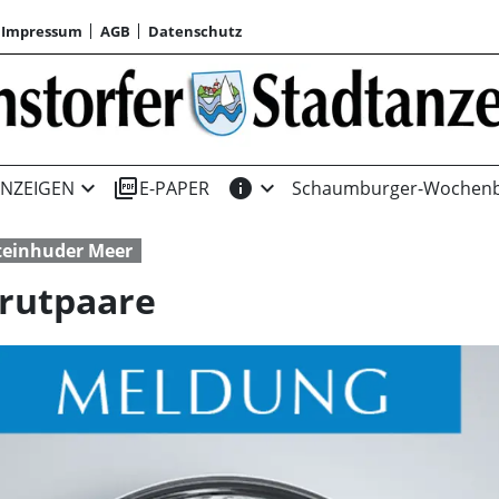
Impressum
AGB
Datenschutz
expand_more
picture_as_pdf
info
expand_more
NZEIGEN
E-PAPER
Schaumburger-Wochenb
teinhuder Meer
rutpaare