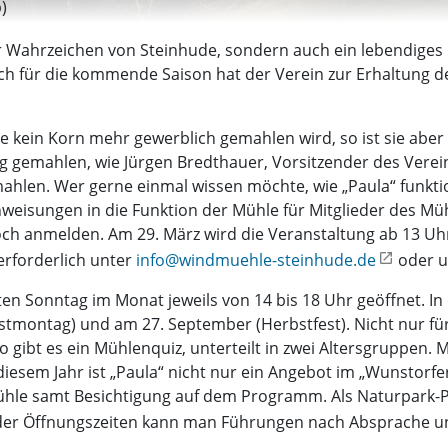
)
der Wahrzeichen von Steinhude, sondern auch ein lebendig
ch für die kommende Saison hat der Verein zur Erhaltung 
kein Korn mehr gewerblich gemahlen wird, so ist sie aber a
gemahlen, wie Jürgen Bredthauer, Vorsitzender des Vereins, 
hlen. Wer gerne einmal wissen möchte, wie „Paula“ funktio
weisungen in die Funktion der Mühle für Mitglieder des Müh
och anmelden. Am 29. März wird die Veranstaltung ab 13 Uhr 
erforderlich unter
info@windmuehle-steinhude.de
oder u
ten Sonntag im Monat jeweils von 14 bis 18 Uhr geöffnet. In
gstmontag) und am 27. September (Herbstfest). Nicht nur fü
So gibt es ein Mühlenquiz, unterteilt in zwei Altersgruppen
diesem Jahr ist „Paula“ nicht nur ein Angebot im „Wunstorf
ühle samt Besichtigung auf dem Programm. Als Naturpark-Pa
b der Öffnungszeiten kann man Führungen nach Absprache u