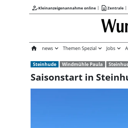
how_to_reg
contact_page
Kleinanzeigenannahme online
Zentrale
home
expand_more
expand_more
expand_more
news
Themen Spezial
Jobs
A
Steinhude
Windmühle Paula
Steinhu
Saisonstart in Stein