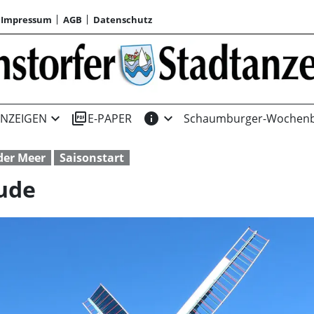
Impressum
AGB
Datenschutz
expand_more
picture_as_pdf
info
expand_more
NZEIGEN
E-PAPER
Schaumburger-Wochenb
der Meer
Saisonstart
hude