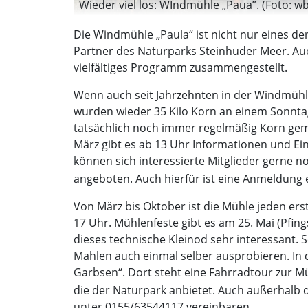
Wieder viel los: WIndmühle „Paua”. (Foto: wb
Die Windmühle „Paula“ ist nicht nur eines 
Partner des Naturparks Steinhuder Meer. Au
vielfältiges Programm zusammengestellt.
Wenn auch seit Jahrzehnten in der Windmühle 
wurden wieder 35 Kilo Korn an einem Sonntag 
tatsächlich noch immer regelmäßig Korn gema
März gibt es ab 13 Uhr Informationen und Ein
können sich interessierte Mitglieder gerne n
angeboten. Auch hierfür ist eine Anmeldung 
Von März bis Oktober ist die Mühle jeden ers
17 Uhr. Mühlenfeste gibt es am 25. Mai (Pfin
dieses technische Kleinod sehr interessant. 
Mahlen auch einmal selber ausprobieren. In 
Garbsen“. Dort steht eine Fahrradtour zur M
die der Naturpark anbietet. Auch außerhal
unter 0155/63544117 vereinbaren.