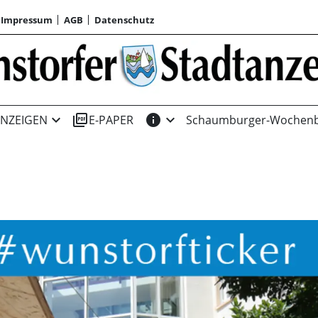
Impressum
AGB
Datenschutz
expand_more
picture_as_pdf
info
expand_more
NZEIGEN
E-PAPER
Schaumburger-Wochenb