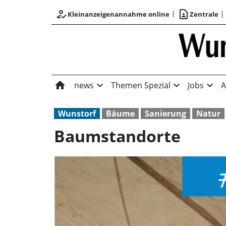
how_to_reg
contact_page
Kleinanzeigenannahme online
Zentrale
home
expand_more
expand_more
expand_more
news
Themen Spezial
Jobs
A
Wunstorf
Bäume
Sanierung
Natur
Baumstandorte